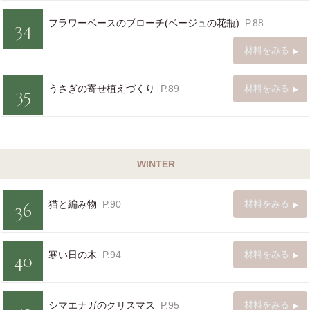
34
フラワーベースのブローチ(ベージュの花瓶)
P.88
材料をみる
35
うさぎの寄せ植えづくり
P.89
材料をみる
WINTER
36
猫と編み物
P.90
材料をみる
40
寒い日の木
P.94
材料をみる
シマエナガのクリスマス
P.95
材料をみる