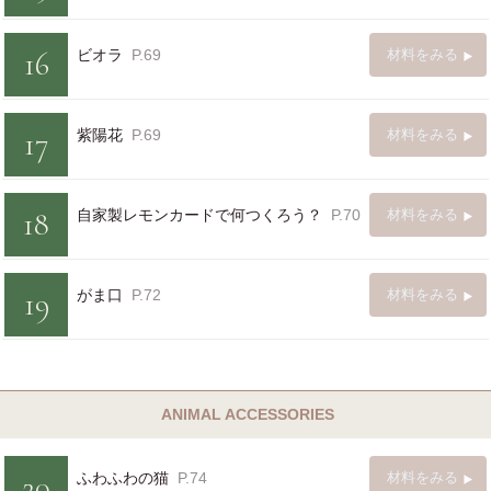
16
ビオラ
P.69
材料をみる
17
紫陽花
P.69
材料をみる
18
自家製レモンカードで何つくろう？
P.70
材料をみる
19
がま口
P.72
材料をみる
ANIMAL ACCESSORIES
20
ふわふわの猫
P.74
材料をみる