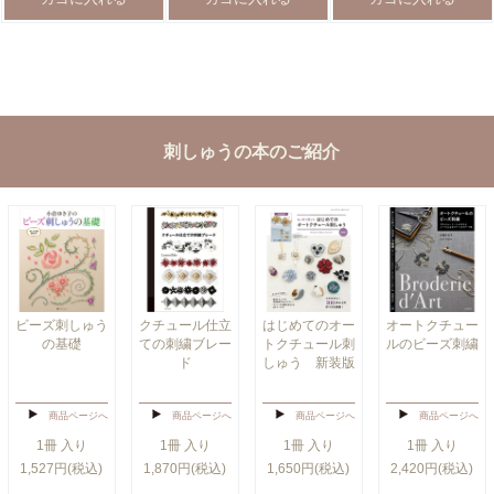
刺しゅうの本のご紹介
ビーズ刺しゅう
クチュール仕立
はじめてのオー
オートクチュー
の基礎
ての刺繍ブレー
トクチュール刺
ルのビーズ刺繍
ド
しゅう 新装版
商品ページへ
商品ページへ
商品ページへ
商品ページへ
1冊 入り
1冊 入り
1冊 入り
1冊 入り
1,527円(税込)
1,870円(税込)
1,650円(税込)
2,420円(税込)