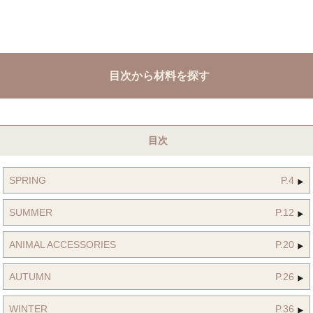
目次から材料を探す
目次
SPRING
P.4
SUMMER
P.12
ANIMAL ACCESSORIES
P.20
AUTUMN
P.26
WINTER
P.36