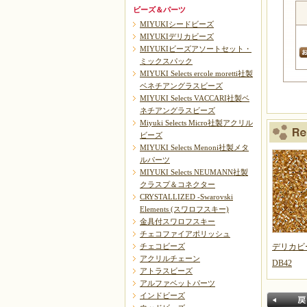
ビーズ＆パーツ
MIYUKIシードビーズ
MIYUKIデリカビーズ
MIYUKIビーズアソートセット・
ミックスパック
MIYUKI Selects ercole moretti社製
ベネチアングラスビーズ
MIYUKI Selects VACCARI社製ベ
ネチアングラスビーズ
Miyuki Selects Micro社製アクリル
ビーズ
MIYUKI Selects Menoni社製メタ
ルパーツ
MIYUKI Selects NEUMANN社製
クラスプ＆コネクター
CRYSTALLIZED -Swarovski
Elements (スワロフスキー)
金具付スワロフスキー
チェコファイアポリッシュ
デリカビ
チェコビーズ
アクリルチェーン
DB42
アトラスビーズ
アルファベットパーツ
インドビーズ