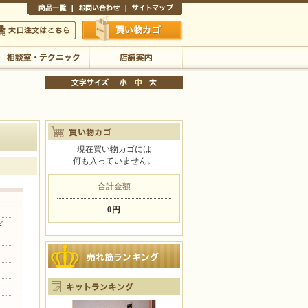
商品一覧
お問い合わせ
サイトマップ
買い物かご
口注文はこちら
相談室・テクニック
店舗案内
現在買い物カゴには
何も入っていません。
文字サイズの変更
小
中
大
合計金額
0円
ギ