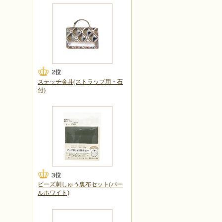
ステッチ金具(ストラップ用・石
付)
ビーズ刺しゅう裏布セット(パー
ルホワイト)