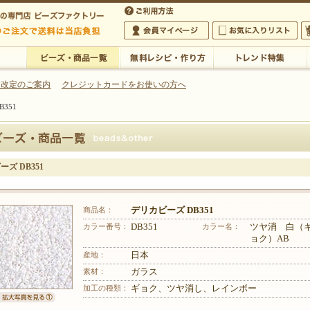
・アクセサリーの専門店
 改定のご案内
クレジットカードをお使いの方へ
351
ご利用方法
 5,000円以上のご注文で送料は当店が負担いたします
の専門店 ビーズファクトリー 5,000円以上のご注文で送料は当店が負担いたします
会員マイページ
お気に入りリスト
大
ビーズ・商品一覧
無料レシピ・作り方
トレンド特集
ズ DB351
商品名：
デリカビーズ DB351
カラー番号：
DB351
カラー名：
ツヤ消 白（
ョク）AB
産地：
日本
素材：
ガラス
加工の種類：
ギョク、ツヤ消し、レインボー