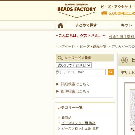
ビーズファクトリー ビーズ・パーツ・金具など
～こんにちは、ゲストさん。～
代金引換手数料
トップページ
>
ビーズ・商品一覧
>
デリカビーズ DB
ビーズ・アクセサリーの専門店 ビーズファクトリー
ビーズ・アクセサリー
TOP
まとめて探す
キット
デリカビー
詳細検索はこちら
条件検索はこちら
カテゴリー一覧
新商品
ビーズステッチ用 資材
ビーズクロッシェ用 資材