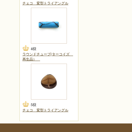
チェコ 変型トライアングル
ラウンドチューブ(ターコイズ
再生品）
チェコ 変型トライアングル