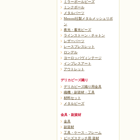
ミラーボールビーズ
ミンクボール
メタルパーツ
Menoni社製メタルメッシュリボ
ン
夜光・蓄光ビーズ
ラインストーン・チャトン
レザーパーツ
レースブレスレット
ロンデル
ヨーロッパヴィンテージ
インプレスアート
アウトレット
デリカビーズ織り
デリカビーズ織り用金具
織機・副資材・工具
材料セット
メタルビーズ
金具・副資材
金具
副資材
工具・ケース・フレーム
ビーズステッチ用 資材