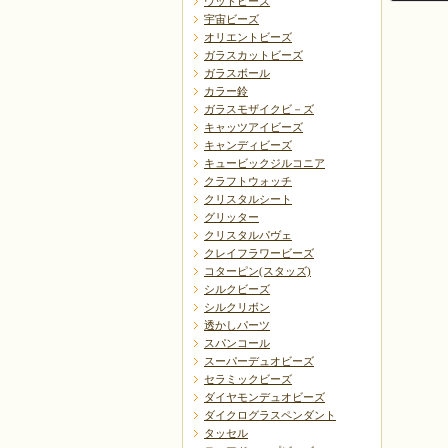
ウッドビーズ
宇宙ビーズ
オリエントビーズ
ガラスカットビーズ
ガラスボール
カラー鈴
ガラスモザイクビ－ズ
戻る
キャッツアイビーズ
キャンディビーズ
キュービックジルコニア
クラフトウォッチ
クリスタルシート
グリッター
クリスタルパヴェ
クレイフラワービーズ
コターピン(スタッズ)
シルクビーズ
シルクリボン
透かしパーツ
スパンコール
スーパーデュオビーズ
セラミックビーズ
ダイヤモンデュオビーズ
ダイクログラスペンダント
タッセル