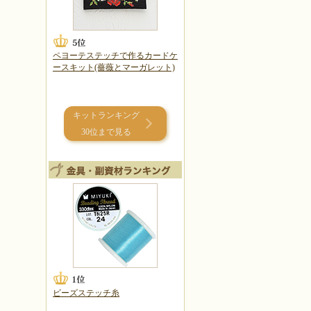
ペヨーテステッチで作るカードケ
ースキット(薔薇とマーガレット)
キットランキング
30位まで見る
ビーズステッチ糸