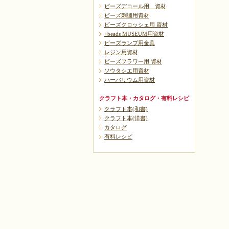
ビーズデコール用 資材
ビーズ刺繍用資材
ビーズクロッシェ用 資材
+beads MUSEUM用資材
ビーズランプ用金具
レジン用資材
ビーズフラワー用 資材
ソウタシエ用資材
ハーバリウム用資材
クラフト本・カタログ・有料レシピ
クラフト本(和書)
クラフト本(洋書)
カタログ
有料レシピ