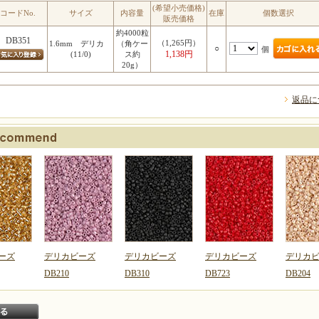
(希望小売価格)
コードNo.
サイズ
内容量
在庫
個数選択
販売価格
約4000粒
DB351
（1,265円）
1.6mm デリカ
（角ケー
○
個
1,138円
(11/0)
ス約
20g）
返品に
ーズ
デリカビーズ
デリカビーズ
デリカビーズ
デリカ
DB210
DB310
DB723
DB204