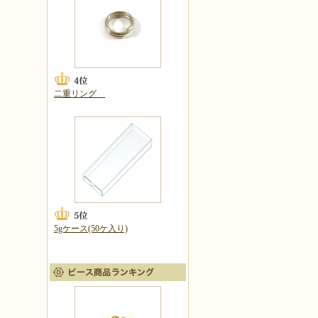
二重リング
5gケース(50ケ入り)