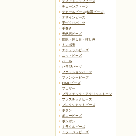
ティアドロップビーズ
チェーンストーン
デカールビーズ(転写ビーズ)
デザインビーズ
手づくりパ－ツ
手巻き
天然石ビーズ
動眼・挿し目・挿し鼻
トンボ玉
ナチュラルビーズ
ニットビーズ
パール
バラ型パーツ
ファッションパーツ
ファンシービーズ
FIMOビーズ
フェザー
プラスチック・アクリルストーン
プラスチックビーズ
プレクシカットビーズ
ボタン
ポニービーズ
ポンポン
ミラクルビーズ
ミラージュビーズ