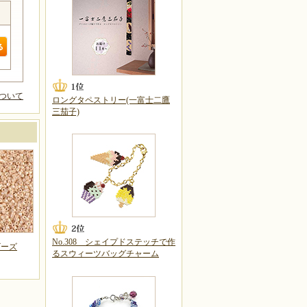
ついて
ロングタペストリー(一富士二鷹
三茄子)
No.308 シェイプドステッチで作
ビーズ
るスウィーツバッグチャーム