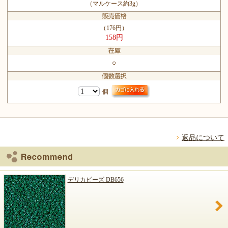
（マルケース約3g）
（176円）
158円
○
個
返品について
デリカビーズ DB656