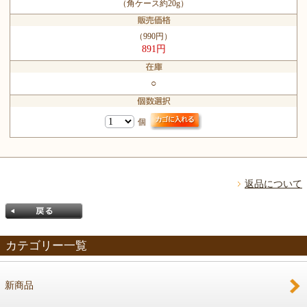
（角ケース約20g）
（990円）
891円
○
個
返品について
カテゴリー一覧
新商品
戻る