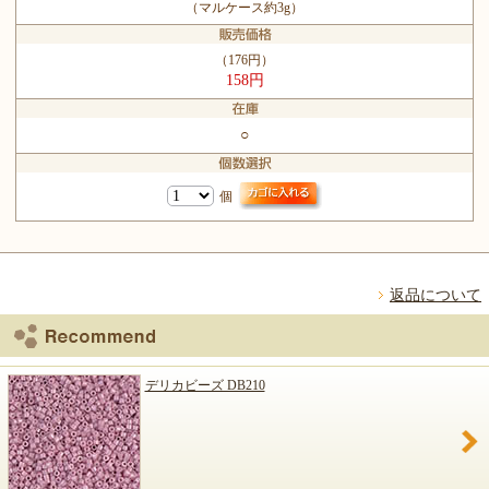
（マルケース約3g）
（176円）
158円
○
個
返品について
デリカビーズ DB210