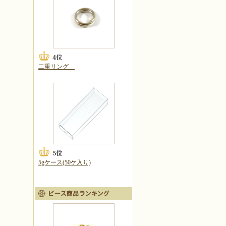
二重リング
5gケース(50ケ入り)