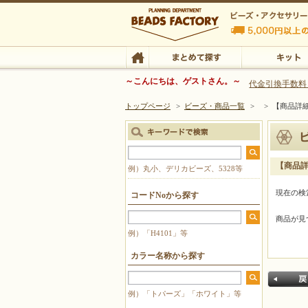
ビーズファクトリー ビーズ・パーツ・金具など
～こんにちは、ゲストさん。～
代金引換手数料
トップページ
>
ビーズ・商品一覧
>
>
【商品詳
ビーズ・アクセサリーの専門店 ビーズファクトリー
ビーズ・アクセサリー
TOP
まとめて探す
キット
【商品
例）丸小、デリカビーズ、5328等
現在の検
コードNoから探す
商品が見
例）「H4101」等
カラー名称から探す
例）「トパーズ」「ホワイト」等