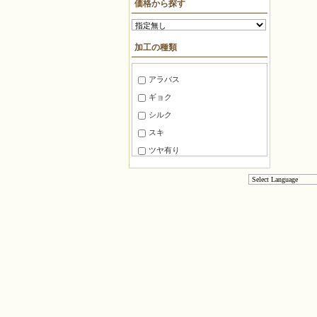
価格から探す
10mm～15mm
ＢＦパック約7g
15mm～20mm
糸通しビーズ約75cm
加工の種類
20mm～30mm
糸通しビーズ約1m
30mm～40mm
糸通しビーズ約2m
アラバス
40mm～50mm
糸通しビーズ約3m
ギョク
50mm～60mm
糸通しビーズ約5m
シルク
60mm～80mm
糸通しビーズ約10m
スキ
80mm 以上
マルケース約3g
ツヤ有り
角ケース約20g
ツヤ消し
徳用パック100
半ツヤ消し
徳用パック144
銀引き
パック
レインボー
バラ
ラスター
袋入り約8g
焼付けラスター
角ケース約10g
ゴールドラスター
袋入り約1g
ガンメタ
ロング角ケース約5g
玉虫
切り売り