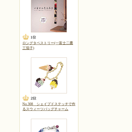
ロングタペストリー(一富士二鷹
三茄子)
No.308 シェイプドステッチで作
るスウィーツバッグチャーム