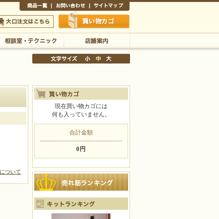
商品一覧
お問い合わせ
サイトマップ
買い物かご
口注文はこちら
相談室・テクニック
店舗案内
現在買い物カゴには
何も入っていません。
文字サイズの変更
小
中
大
合計金額
0円
について