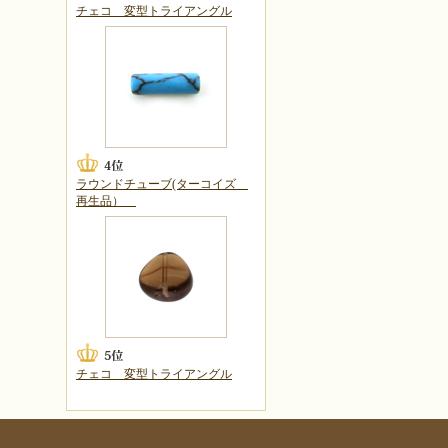
チェコ 変型トライアングル
ラウンドチューブ(ターコイズ
再生品）
チェコ 変型トライアングル