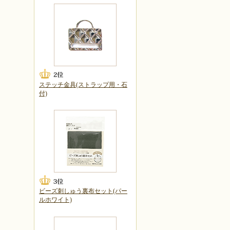
ステッチ金具(ストラップ用・石
付)
ビーズ刺しゅう裏布セット(パー
ルホワイト)