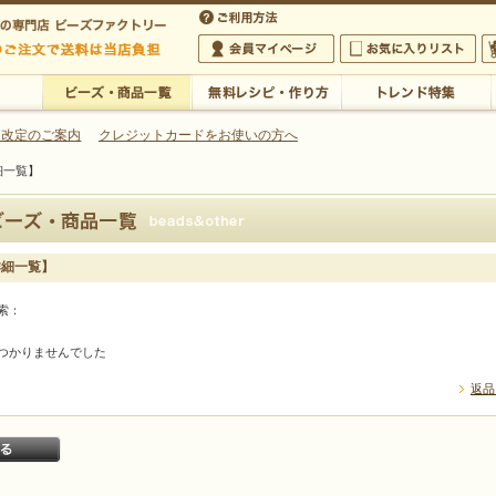
・アクセサリーの専門店
 改定のご案内
クレジットカードをお使いの方へ
細一覧】
ご利用方法
 5,000円以上のご注文で送料は当店が負担いたします
の専門店 ビーズファクトリー 5,000円以上のご注文で送料は当店が負担いたします
会員マイページ
お気に入りリスト
大
ビーズ・商品一覧
無料レシピ・作り方
トレンド特集
詳細一覧】
索：
つかりませんでした
返品