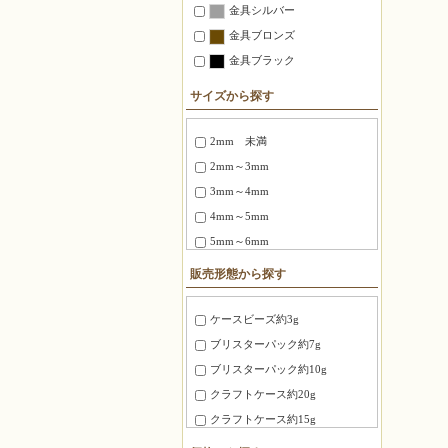
金具シルバー
金具ブロンズ
金具ブラック
サイズから探す
2mm 未満
2mm～3mm
3mm～4mm
4mm～5mm
5mm～6mm
6～8mm
販売形態から探す
1.5X3mm ～ 1.8X6mm
2.0X6 mm ～ 2.5X12mm
ケースビーズ約3g
2.7X12mm ～ 3.4X20mm
ブリスターパック約7g
3X3X3mm
ブリスターパック約10g
4X4X4mm
クラフトケース約20g
3.0X20mm ～ 4.0X10mm
クラフトケース約15g
8mm～10mm
徳用パック約100g