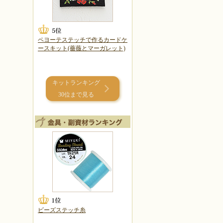
ペヨーテステッチで作るカードケ
ースキット(薔薇とマーガレット)
キットランキング
30位まで見る
ビーズステッチ糸