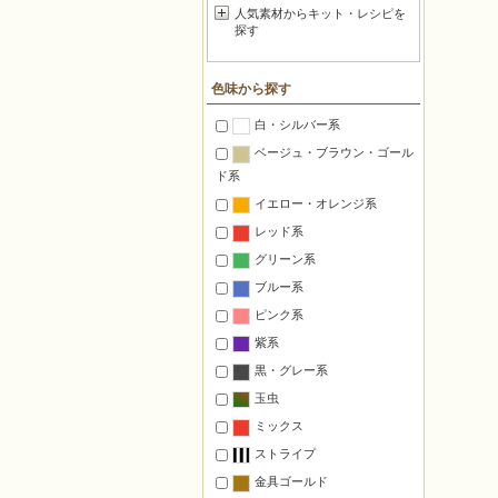
人気素材からキット・レシピを
探す
色味から探す
白・シルバー系
ベージュ・ブラウン・ゴール
ド系
イエロー・オレンジ系
レッド系
グリーン系
ブルー系
ピンク系
紫系
黒・グレー系
玉虫
ミックス
ストライプ
金具ゴールド