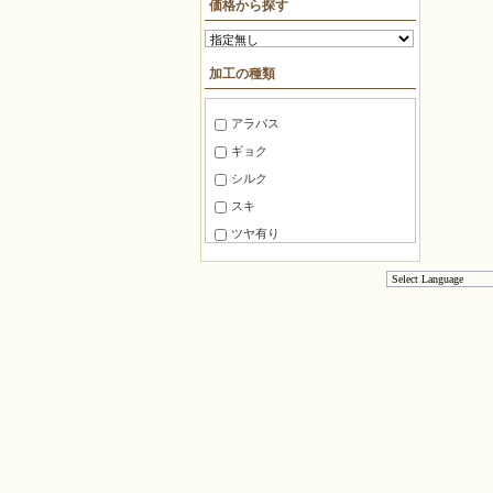
価格から探す
10mm～15mm
ＢＦパック約7g
15mm～20mm
糸通しビーズ約75cm
加工の種類
20mm～30mm
糸通しビーズ約1m
30mm～40mm
糸通しビーズ約2m
アラバス
40mm～50mm
糸通しビーズ約3m
ギョク
50mm～60mm
糸通しビーズ約5m
シルク
60mm～80mm
糸通しビーズ約10m
スキ
80mm 以上
マルケース約3g
ツヤ有り
角ケース約20g
ツヤ消し
徳用パック100
半ツヤ消し
徳用パック144
銀引き
パック
レインボー
バラ
ラスター
袋入り約8g
焼付けラスター
角ケース約10g
ゴールドラスター
袋入り約1g
ガンメタ
ロング角ケース約5g
玉虫
切り売り