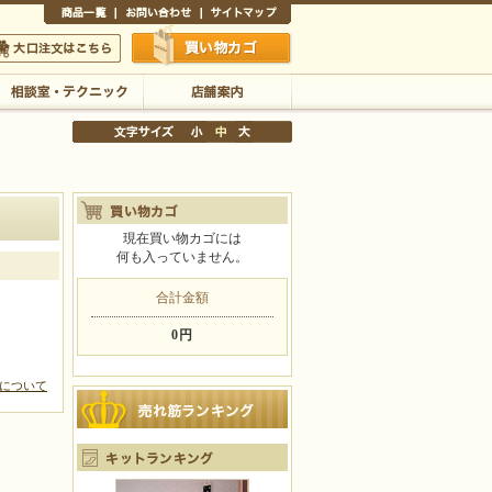
商品一覧
お問い合わせ
サイトマップ
買い物かご
口注文はこちら
相談室・テクニック
店舗案内
現在買い物カゴには
何も入っていません。
文字サイズの変更
小
中
大
合計金額
0円
について