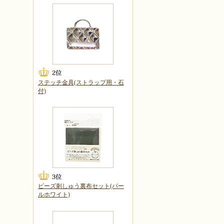
ステッチ金具(ストラップ用・石
付)
ビーズ刺しゅう裏布セット(パー
ルホワイト)