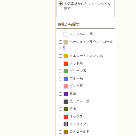
人気素材からキット・レシピを
探す
色味から探す
白・シルバー系
ベージュ・ブラウン・ゴール
ド系
イエロー・オレンジ系
レッド系
グリーン系
ブルー系
ピンク系
紫系
黒・グレー系
玉虫
ミックス
ストライプ
金具ゴールド