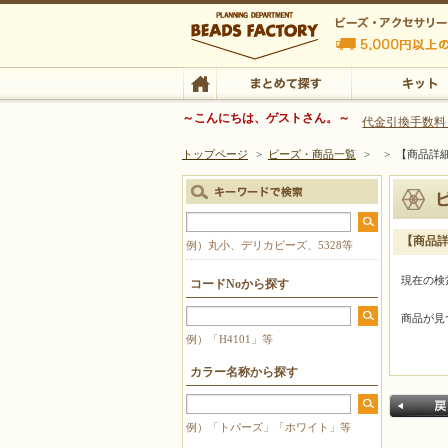
ビーズファクトリー ビーズ・パーツ・金具など
～こんにちは、ゲストさん。～
代金引換手数料
トップページ
>
ビーズ・商品一覧
>
>
【商品詳
ビーズ・アクセサリーの専門店 ビーズファクトリー
ビーズ・アクセサリー
TOP
まとめて探す
キット
【商品
例）丸小、デリカビーズ、5328等
現在の検
コードNoから探す
商品が見
例）「H4101」等
カラー名称から探す
例）「トパーズ」「ホワイト」等