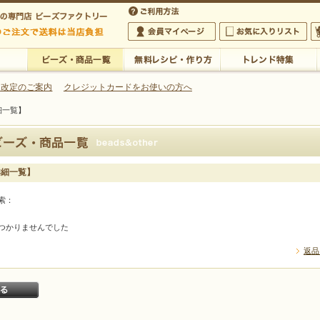
・アクセサリーの専門店
 改定のご案内
クレジットカードをお使いの方へ
細一覧】
ご利用方法
 5,000円以上のご注文で送料は当店が負担いたします
の専門店 ビーズファクトリー 5,000円以上のご注文で送料は当店が負担いたします
会員マイページ
お気に入りリスト
大
ビーズ・商品一覧
無料レシピ・作り方
トレンド特集
詳細一覧】
索：
つかりませんでした
返品