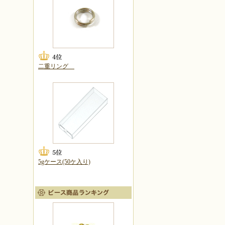
二重リング
5gケース(50ケ入り)