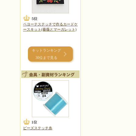
ペヨーテステッチで作るカードケ
ースキット(薔薇とマーガレット)
キットランキング
30位まで見る
ビーズステッチ糸