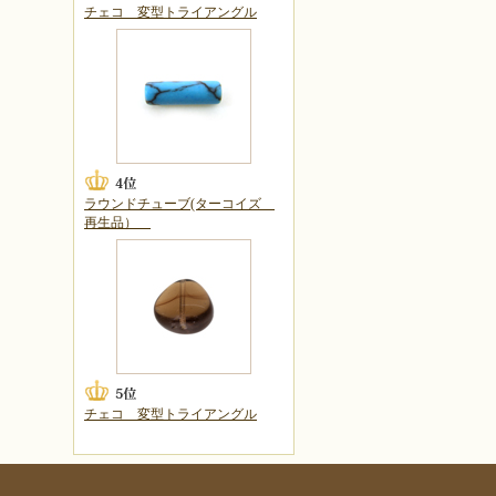
チェコ 変型トライアングル
ラウンドチューブ(ターコイズ
再生品）
チェコ 変型トライアングル