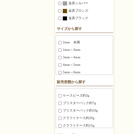
金具シルバー
金具ブロンズ
金具ブラック
サイズから探す
2mm 未満
2mm～3mm
3mm～4mm
4mm～5mm
5mm～6mm
6～8mm
販売形態から探す
1.5X3mm ～ 1.8X6mm
2.0X6 mm ～ 2.5X12mm
ケースビーズ約3g
2.7X12mm ～ 3.4X20mm
ブリスターパック約7g
3X3X3mm
ブリスターパック約10g
4X4X4mm
クラフトケース約20g
3.0X20mm ～ 4.0X10mm
クラフトケース約15g
8mm～10mm
徳用パック約100g