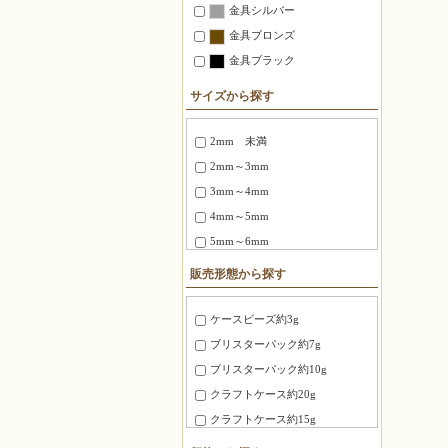
金具シルバー
金具ブロンズ
金具ブラック
サイズから探す
2mm 未満
2mm～3mm
3mm～4mm
4mm～5mm
5mm～6mm
6～8mm
販売形態から探す
1.5X3mm ～ 1.8X6mm
2.0X6 mm ～ 2.5X12mm
ケースビーズ約3g
2.7X12mm ～ 3.4X20mm
ブリスターパック約7g
3X3X3mm
ブリスターパック約10g
4X4X4mm
クラフトケース約20g
3.0X20mm ～ 4.0X10mm
クラフトケース約15g
8mm～10mm
徳用パック約100g