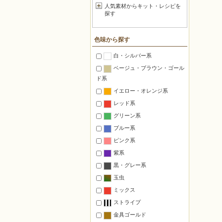
人気素材からキット・レシピを
探す
色味から探す
白・シルバー系
ベージュ・ブラウン・ゴール
ド系
イエロー・オレンジ系
レッド系
グリーン系
ブルー系
ピンク系
紫系
黒・グレー系
玉虫
ミックス
ストライプ
金具ゴールド