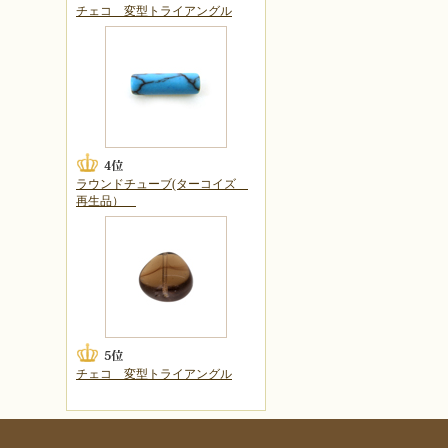
チェコ 変型トライアングル
ラウンドチューブ(ターコイズ
再生品）
チェコ 変型トライアングル