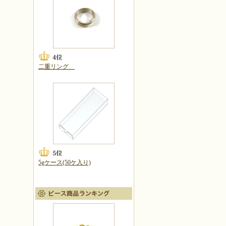
二重リング
5gケース(50ケ入り)