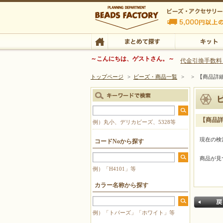
ビーズファクトリー ビーズ・パーツ・金具など
～こんにちは、ゲストさん。～
代金引換手数料
トップページ
>
ビーズ・商品一覧
>
>
【商品詳
ビーズ・アクセサリーの専門店 ビーズファクトリー
ビーズ・アクセサリー
TOP
まとめて探す
キット
【商品
例）丸小、デリカビーズ、5328等
現在の検
コードNoから探す
商品が見
例）「H4101」等
カラー名称から探す
例）「トパーズ」「ホワイト」等