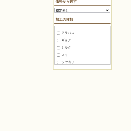
価格から探す
10mm～15mm
ＢＦパック約7g
15mm～20mm
糸通しビーズ約75cm
加工の種類
20mm～30mm
糸通しビーズ約1m
30mm～40mm
糸通しビーズ約2m
アラバス
40mm～50mm
糸通しビーズ約3m
ギョク
50mm～60mm
糸通しビーズ約5m
シルク
60mm～80mm
糸通しビーズ約10m
スキ
80mm 以上
マルケース約3g
ツヤ有り
角ケース約20g
ツヤ消し
徳用パック100
半ツヤ消し
徳用パック144
銀引き
パック
レインボー
バラ
ラスター
袋入り約8g
焼付けラスター
角ケース約10g
ゴールドラスター
袋入り約1g
ガンメタ
ロング角ケース約5g
玉虫
切り売り