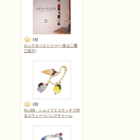
ロングタペストリー(一富士二鷹
三茄子)
No.308 シェイプドステッチで作
るスウィーツバッグチャーム