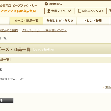
・アクセサリーの専門店
 改定のご案内
クレジットカードをお使いの方へ
細一覧】
ご利用方法
 5,000円以上のご注文で送料は当店が負担いたします
の専門店 ビーズファクトリー 5,000円以上のご注文で送料は当店が負担いたします
会員マイページ
お気に入りリスト
大
ビーズ・商品一覧
無料レシピ・作り方
トレンド特集
詳細一覧】
索：
つかりませんでした
返品