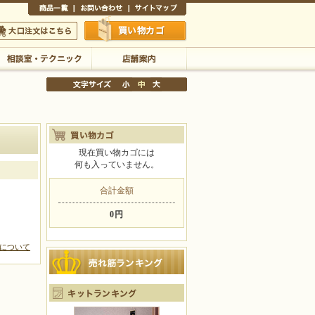
商品一覧
お問い合わせ
サイトマップ
買い物かご
口注文はこちら
相談室・テクニック
店舗案内
現在買い物カゴには
何も入っていません。
文字サイズの変更
小
中
大
合計金額
0円
について