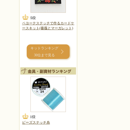
ペヨーテステッチで作るカードケ
ースキット(薔薇とマーガレット)
キットランキング
30位まで見る
ビーズステッチ糸