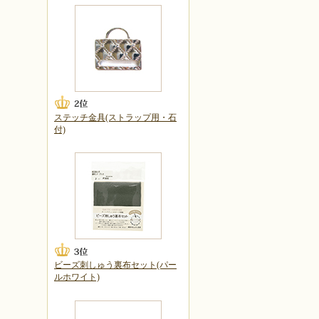
ステッチ金具(ストラップ用・石
付)
ビーズ刺しゅう裏布セット(パー
ルホワイト)