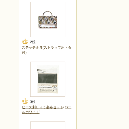
ステッチ金具(ストラップ用・石
付)
ビーズ刺しゅう裏布セット(パー
ルホワイト)