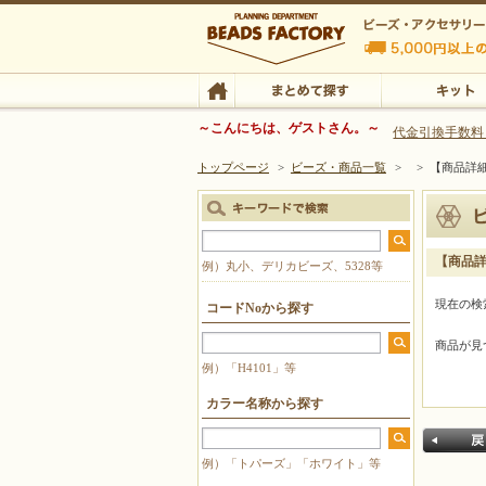
ビーズファクトリー ビーズ・パーツ・金具など
～こんにちは、ゲストさん。～
代金引換手数料
トップページ
>
ビーズ・商品一覧
>
>
【商品詳
ビーズ・アクセサリーの専門店 ビーズファクトリー
ビーズ・アクセサリー
TOP
まとめて探す
キット
【商品
例）丸小、デリカビーズ、5328等
現在の検
コードNoから探す
商品が見
例）「H4101」等
カラー名称から探す
例）「トパーズ」「ホワイト」等