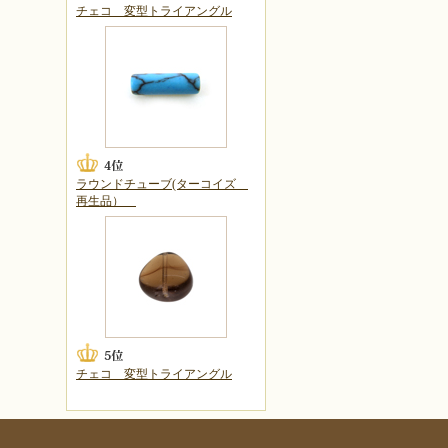
チェコ 変型トライアングル
ラウンドチューブ(ターコイズ
再生品）
チェコ 変型トライアングル