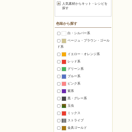
人気素材からキット・レシピを
探す
色味から探す
白・シルバー系
ベージュ・ブラウン・ゴール
ド系
イエロー・オレンジ系
レッド系
グリーン系
ブルー系
ピンク系
紫系
黒・グレー系
玉虫
ミックス
ストライプ
金具ゴールド