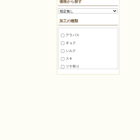
価格から探す
10mm～15mm
ＢＦパック約7g
15mm～20mm
糸通しビーズ約75cm
加工の種類
20mm～30mm
糸通しビーズ約1m
30mm～40mm
糸通しビーズ約2m
アラバス
40mm～50mm
糸通しビーズ約3m
ギョク
50mm～60mm
糸通しビーズ約5m
シルク
60mm～80mm
糸通しビーズ約10m
スキ
80mm 以上
マルケース約3g
ツヤ有り
角ケース約20g
ツヤ消し
徳用パック100
半ツヤ消し
徳用パック144
銀引き
パック
レインボー
バラ
ラスター
袋入り約8g
焼付けラスター
角ケース約10g
ゴールドラスター
袋入り約1g
ガンメタ
ロング角ケース約5g
玉虫
切り売り