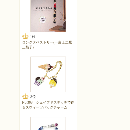
ロングタペストリー(一富士二鷹
三茄子)
No.308 シェイプドステッチで作
るスウィーツバッグチャーム