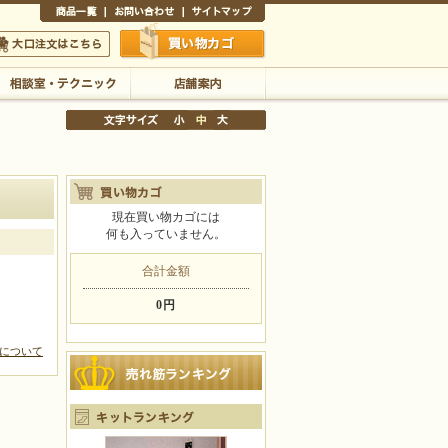
商品一覧
お問い合わせ
サイトマップ
買い物かご
口注文はこちら
相談室・テクニック
店舗案内
現在買い物カゴには
何も入っていません。
文字サイズの変更
小
中
大
合計金額
0円
について