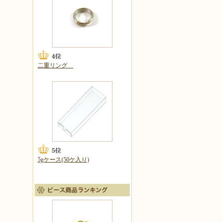
二重リング
5gケース(50ケ入り)