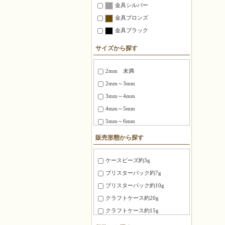
金具シルバー
金具ブロンズ
金具ブラック
サイズから探す
2mm 未満
2mm～3mm
3mm～4mm
4mm～5mm
5mm～6mm
6～8mm
販売形態から探す
1.5X3mm ～ 1.8X6mm
2.0X6 mm ～ 2.5X12mm
ケースビーズ約3g
2.7X12mm ～ 3.4X20mm
ブリスターパック約7g
3X3X3mm
ブリスターパック約10g
4X4X4mm
クラフトケース約20g
3.0X20mm ～ 4.0X10mm
クラフトケース約15g
8mm～10mm
徳用パック約100g