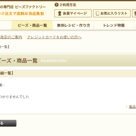
・アクセサリーの専門店
 改定のご案内
クレジットカードをお使いの方へ
細一覧】
ご利用方法
 5,000円以上のご注文で送料は当店が負担いたします
の専門店 ビーズファクトリー 5,000円以上のご注文で送料は当店が負担いたします
会員マイページ
お気に入りリスト
大
ビーズ・商品一覧
無料レシピ・作り方
トレンド特集
詳細一覧】
索：
つかりませんでした
返品