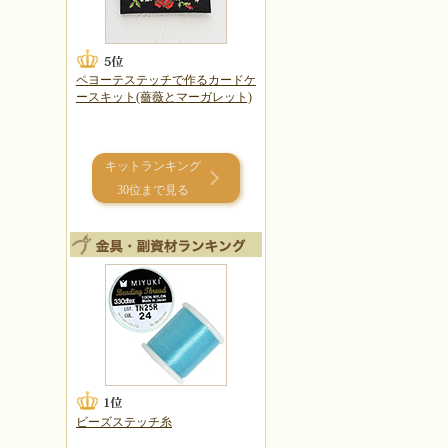
ペヨーテステッチで作るカードケ
ースキット(薔薇とマーガレット)
キットランキング
30位まで見る
ビーズステッチ糸