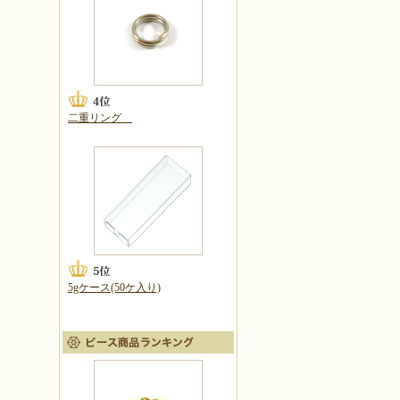
二重リング
5gケース(50ケ入り)