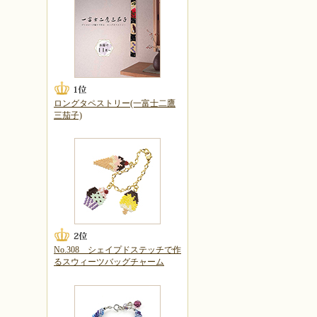
ロングタペストリー(一富士二鷹
三茄子)
No.308 シェイプドステッチで作
るスウィーツバッグチャーム