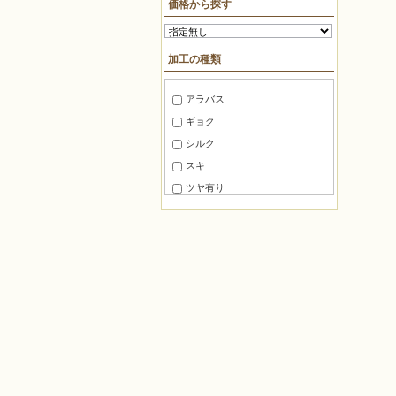
価格から探す
10mm～15mm
ＢＦパック約7g
15mm～20mm
糸通しビーズ約75cm
加工の種類
20mm～30mm
糸通しビーズ約1m
30mm～40mm
糸通しビーズ約2m
アラバス
40mm～50mm
糸通しビーズ約3m
ギョク
50mm～60mm
糸通しビーズ約5m
シルク
60mm～80mm
糸通しビーズ約10m
スキ
80mm 以上
マルケース約3g
ツヤ有り
角ケース約20g
ツヤ消し
徳用パック100
半ツヤ消し
徳用パック144
銀引き
パック
レインボー
バラ
ラスター
袋入り約8g
焼付けラスター
角ケース約10g
ゴールドラスター
袋入り約1g
ガンメタ
ロング角ケース約5g
玉虫
切り売り