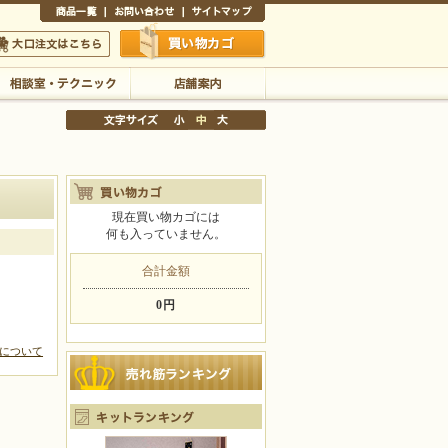
商品一覧
お問い合わせ
サイトマップ
買い物かご
口注文はこちら
相談室・テクニック
店舗案内
現在買い物カゴには
何も入っていません。
文字サイズの変更
小
中
大
合計金額
0円
について