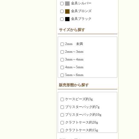
金具シルバー
金具ブロンズ
金具ブラック
サイズから探す
2mm 未満
2mm～3mm
3mm～4mm
4mm～5mm
5mm～6mm
6～8mm
販売形態から探す
1.5X3mm ～ 1.8X6mm
2.0X6 mm ～ 2.5X12mm
ケースビーズ約3g
2.7X12mm ～ 3.4X20mm
ブリスターパック約7g
3X3X3mm
ブリスターパック約10g
4X4X4mm
クラフトケース約20g
3.0X20mm ～ 4.0X10mm
クラフトケース約15g
8mm～10mm
徳用パック約100g