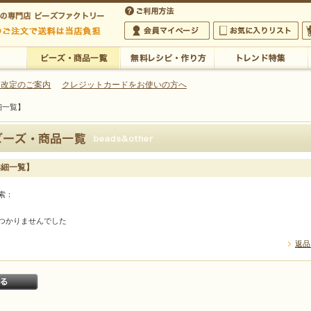
・アクセサリーの専門店
 改定のご案内
クレジットカードをお使いの方へ
細一覧】
ご利用方法
 5,000円以上のご注文で送料は当店が負担いたします
の専門店 ビーズファクトリー 5,000円以上のご注文で送料は当店が負担いたします
会員マイページ
お気に入りリスト
大
ビーズ・商品一覧
無料レシピ・作り方
トレンド特集
詳細一覧】
索：
つかりませんでした
返品