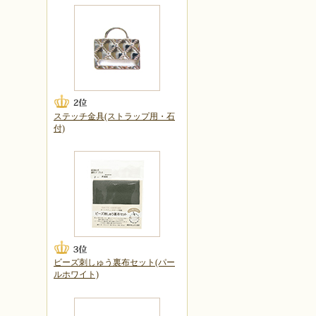
ステッチ金具(ストラップ用・石
付)
ビーズ刺しゅう裏布セット(パー
ルホワイト)