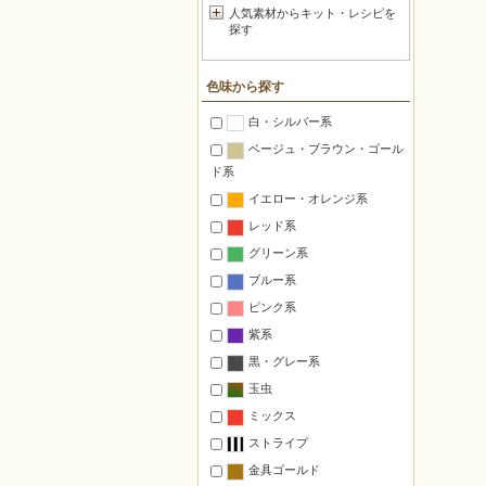
人気素材からキット・レシピを
探す
色味から探す
白・シルバー系
ベージュ・ブラウン・ゴール
ド系
イエロー・オレンジ系
レッド系
グリーン系
ブルー系
ピンク系
紫系
黒・グレー系
玉虫
ミックス
ストライプ
金具ゴールド