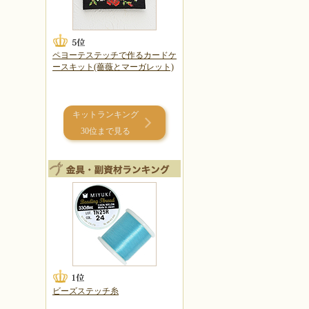
ペヨーテステッチで作るカードケ
ースキット(薔薇とマーガレット)
キットランキング
30位まで見る
ビーズステッチ糸