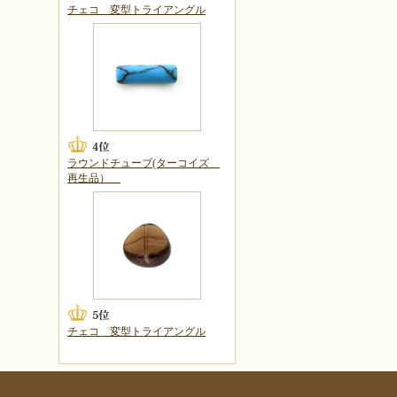
チェコ 変型トライアングル
ラウンドチューブ(ターコイズ
再生品）
チェコ 変型トライアングル