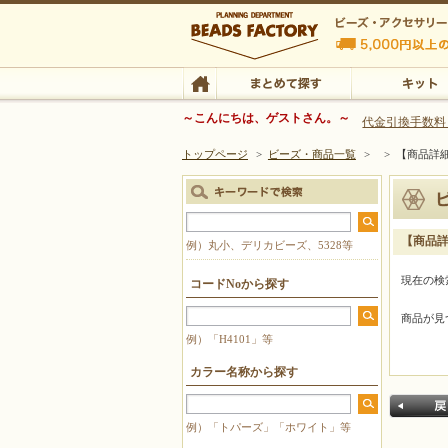
ビーズファクトリー ビーズ・パーツ・金具など
～こんにちは、ゲストさん。～
代金引換手数料
トップページ
>
ビーズ・商品一覧
>
>
【商品詳
ビーズ・アクセサリーの専門店 ビーズファクトリー
ビーズ・アクセサリー
TOP
まとめて探す
キット
【商品
例）丸小、デリカビーズ、5328等
現在の検
コードNoから探す
商品が見
例）「H4101」等
カラー名称から探す
例）「トパーズ」「ホワイト」等