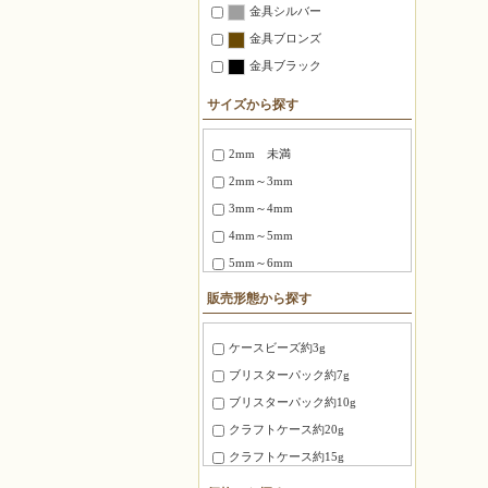
金具シルバー
金具ブロンズ
金具ブラック
サイズから探す
2mm 未満
2mm～3mm
3mm～4mm
4mm～5mm
5mm～6mm
6～8mm
販売形態から探す
1.5X3mm ～ 1.8X6mm
2.0X6 mm ～ 2.5X12mm
ケースビーズ約3g
2.7X12mm ～ 3.4X20mm
ブリスターパック約7g
3X3X3mm
ブリスターパック約10g
4X4X4mm
クラフトケース約20g
3.0X20mm ～ 4.0X10mm
クラフトケース約15g
8mm～10mm
徳用パック約100g