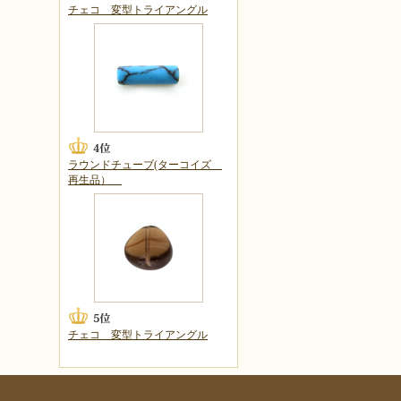
チェコ 変型トライアングル
ラウンドチューブ(ターコイズ
再生品）
チェコ 変型トライアングル