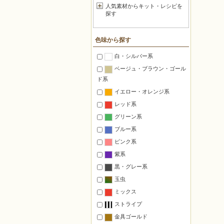
人気素材からキット・レシピを
探す
色味から探す
白・シルバー系
ベージュ・ブラウン・ゴール
ド系
イエロー・オレンジ系
レッド系
グリーン系
ブルー系
ピンク系
紫系
黒・グレー系
玉虫
ミックス
ストライプ
金具ゴールド