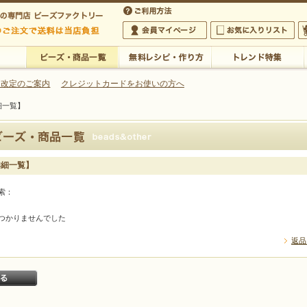
・アクセサリーの専門店
 改定のご案内
クレジットカードをお使いの方へ
細一覧】
ご利用方法
 5,000円以上のご注文で送料は当店が負担いたします
の専門店 ビーズファクトリー 5,000円以上のご注文で送料は当店が負担いたします
会員マイページ
お気に入りリスト
大
ビーズ・商品一覧
無料レシピ・作り方
トレンド特集
詳細一覧】
索：
つかりませんでした
返品