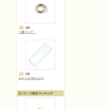
二重リング
5gケース(50ケ入り)