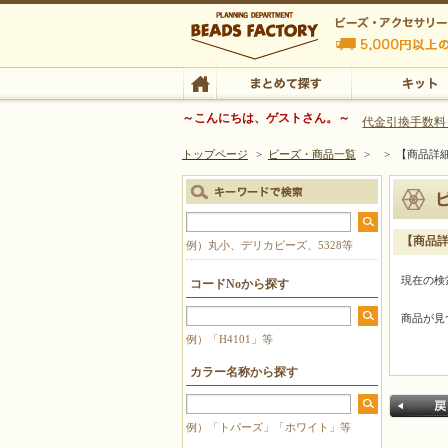
ビーズファクトリー ビーズ・パーツ・金具など
～こんにちは、ゲストさん。～
代金引換手数料
トップページ
>
ビーズ・商品一覧
>
>
【商品詳
ビーズ・アクセサリーの専門店 ビーズファクトリー
ビーズ・アクセサリー
TOP
まとめて探す
キット
【商品
例）丸小、デリカビーズ、5328等
現在の検
コードNoから探す
商品が見
例）「H4101」等
カラー名称から探す
例）「トパーズ」「ホワイト」等