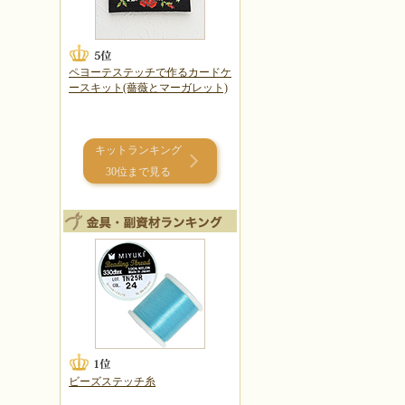
ペヨーテステッチで作るカードケ
ースキット(薔薇とマーガレット)
キットランキング
30位まで見る
ビーズステッチ糸