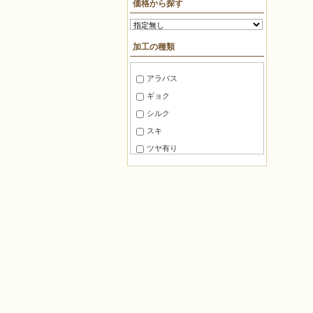
価格から探す
10mm～15mm
ＢＦパック約7g
15mm～20mm
糸通しビーズ約75cm
加工の種類
20mm～30mm
糸通しビーズ約1m
30mm～40mm
糸通しビーズ約2m
アラバス
40mm～50mm
糸通しビーズ約3m
ギョク
50mm～60mm
糸通しビーズ約5m
シルク
60mm～80mm
糸通しビーズ約10m
スキ
80mm 以上
マルケース約3g
ツヤ有り
角ケース約20g
ツヤ消し
徳用パック100
半ツヤ消し
徳用パック144
銀引き
パック
レインボー
バラ
ラスター
袋入り約8g
焼付けラスター
角ケース約10g
ゴールドラスター
袋入り約1g
ガンメタ
ロング角ケース約5g
玉虫
切り売り