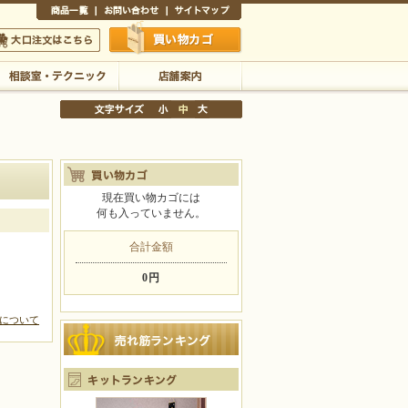
商品一覧
お問い合わせ
サイトマップ
買い物かご
口注文はこちら
相談室・テクニック
店舗案内
現在買い物カゴには
何も入っていません。
文字サイズの変更
小
中
大
合計金額
0円
について