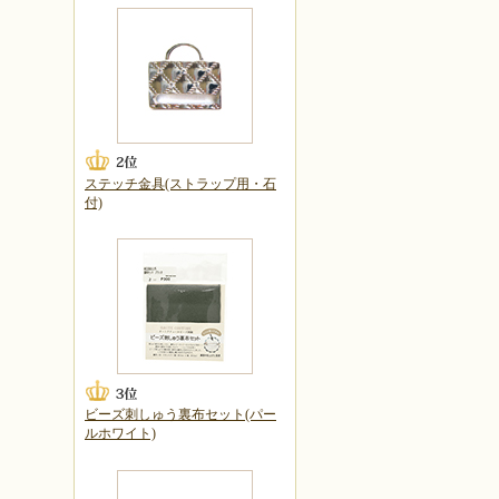
ステッチ金具(ストラップ用・石
付)
ビーズ刺しゅう裏布セット(パー
ルホワイト)