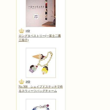
ロングタペストリー(一富士二鷹
三茄子)
No.308 シェイプドステッチで作
るスウィーツバッグチャーム