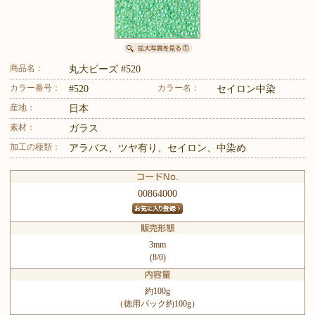
商品名：
丸大ビーズ #520
カラー番号：
カラー名：
#520
セイロン中染
産地：
日本
素材：
ガラス
加工の種類：
アラバス、ツヤ有り、セイロン、中染め
00864000
3mm
(8/0)
約100g
（徳用パック約100g）