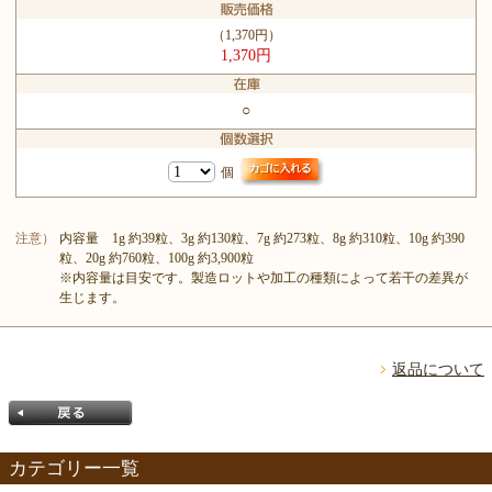
（1,370円）
1,370円
○
個
注意）
内容量 1g 約39粒、3g 約130粒、7g 約273粒、8g 約310粒、10g 約390
粒、20g 約760粒、100g 約3,900粒
※内容量は目安です。製造ロットや加工の種類によって若干の差異が
生じます。
返品について
カテゴリー一覧