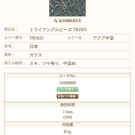
商品名：
トライアングルビーズ TR1825
カラー番号：
カラー名：
TR1825
アクア中染
産地：
日本
素材：
ガラス
加工の種類：
スキ、ツヤ有り、中染め
31689000
2.5mm
(10/0)
約3g