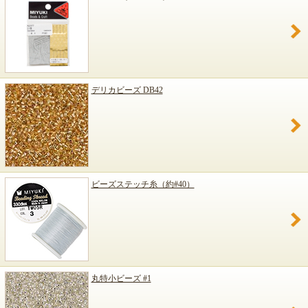
デリカビーズ DB42
ビーズステッチ糸（約#40）
丸特小ビーズ #1