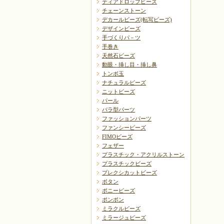
ティアドロップビーズ
チェーンストーン
デカールビーズ(転写ビーズ)
デザインビーズ
手づくりパ－ツ
手巻き
天然石ビーズ
動眼・挿し目・挿し鼻
トンボ玉
ナチュラルビーズ
ニットビーズ
パール
バラ型パーツ
ファッションパーツ
ファンシービーズ
FIMOビーズ
フェザー
プラスチック・アクリルストーン
プラスチックビーズ
プレクシカットビーズ
ボタン
ポニービーズ
ポンポン
ミラクルビーズ
ミラージュビーズ