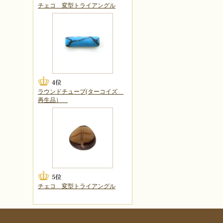
チェコ 変型トライアングル
ラウンドチューブ(ターコイズ
再生品）
チェコ 変型トライアングル