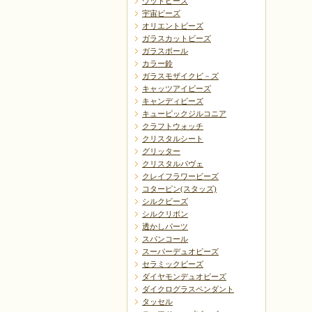
ウッドビーズ
宇宙ビーズ
オリエントビーズ
ガラスカットビーズ
ガラスボール
カラー鈴
ガラスモザイクビ－ズ
キャッツアイビーズ
キャンディビーズ
キュービックジルコニア
クラフトウォッチ
クリスタルシート
グリッター
クリスタルパヴェ
クレイフラワービーズ
コターピン(スタッズ)
シルクビーズ
シルクリボン
透かしパーツ
スパンコール
スーパーデュオビーズ
セラミックビーズ
ダイヤモンデュオビーズ
ダイクログラスペンダント
タッセル