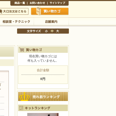
商品一覧
お問い合わせ
サイトマップ
買い物かご
口注文はこちら
相談室・テクニック
店舗案内
現在買い物カゴには
何も入っていません。
文字サイズの変更
小
中
大
合計金額
0円
ゴ
ー