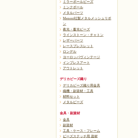
ミラーボールビーズ
ミンクボール
メタルパーツ
Menoni社製メタルメッシュリボ
ン
夜光・蓄光ビーズ
ラインストーン・チャトン
レザーパーツ
レースブレスレット
ロンデル
ヨーロッパヴィンテージ
インプレスアート
アウトレット
デリカビーズ織り
デリカビーズ織り用金具
織機・副資材・工具
材料セット
メタルビーズ
金具・副資材
金具
副資材
工具・ケース・フレーム
ビーズステッチ用 資材