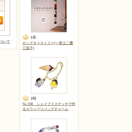
ついて
ロングタペストリー(一富士二鷹
三茄子)
No.308 シェイプドステッチで作
るスウィーツバッグチャーム