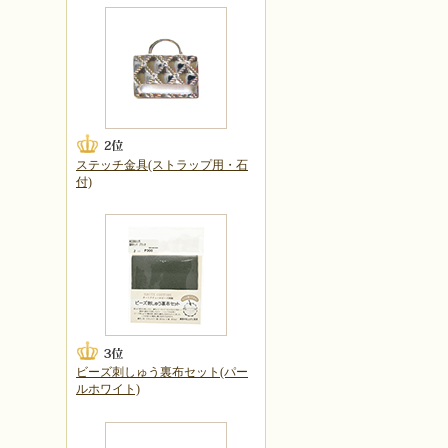
ステッチ金具(ストラップ用・石
付)
ビーズ刺しゅう裏布セット(パー
ルホワイト)