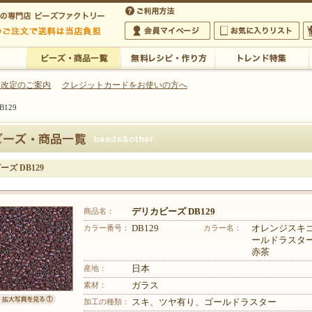
・アクセサリーの専門店
 改定のご案内
クレジットカードをお使いの方へ
129
ご利用方法
 5,000円以上のご注文で送料は当店が負担いたします
の専門店 ビーズファクトリー 5,000円以上のご注文で送料は当店が負担いたします
会員マイページ
お気に入りリスト
大
ビーズ・商品一覧
無料レシピ・作り方
トレンド特集
ズ DB129
商品名：
デリカビーズ DB129
カラー番号：
DB129
カラー名：
オレンジスキ
ールドラスタ
赤茶
産地：
日本
素材：
ガラス
加工の種類：
スキ、ツヤ有り、ゴールドラスター