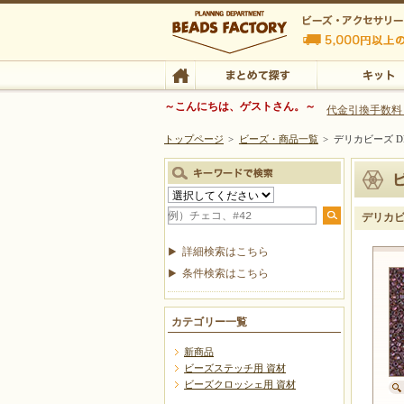
ビーズファクトリー ビーズ・パーツ・金具など
～こんにちは、ゲストさん。～
代金引換手数料
トップページ
>
ビーズ・商品一覧
>
デリカビーズ DB
ビーズ・アクセサリーの専門店 ビーズファクトリー
ビーズ・アクセサリー
TOP
まとめて探す
キット
デリカビー
詳細検索はこちら
条件検索はこちら
カテゴリー一覧
新商品
ビーズステッチ用 資材
ビーズクロッシェ用 資材