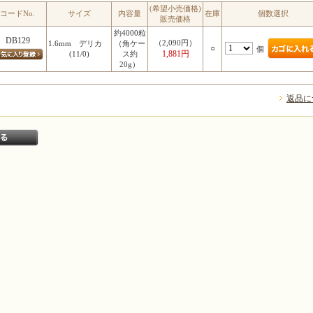
(希望小売価格)
コードNo.
サイズ
内容量
在庫
個数選択
販売価格
約4000粒
DB129
（2,090円）
1.6mm デリカ
（角ケー
○
個
1,881円
(11/0)
ス約
20g）
返品に