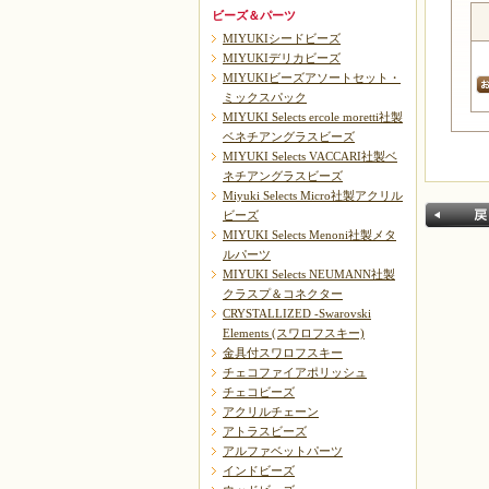
ビーズ＆パーツ
MIYUKIシードビーズ
MIYUKIデリカビーズ
MIYUKIビーズアソートセット・
ミックスパック
MIYUKI Selects ercole moretti社製
ベネチアングラスビーズ
MIYUKI Selects VACCARI社製ベ
ネチアングラスビーズ
Miyuki Selects Micro社製アクリル
ビーズ
MIYUKI Selects Menoni社製メタ
ルパーツ
MIYUKI Selects NEUMANN社製
クラスプ＆コネクター
CRYSTALLIZED -Swarovski
Elements (スワロフスキー)
金具付スワロフスキー
戻る
チェコファイアポリッシュ
チェコビーズ
アクリルチェーン
アトラスビーズ
アルファベットパーツ
インドビーズ