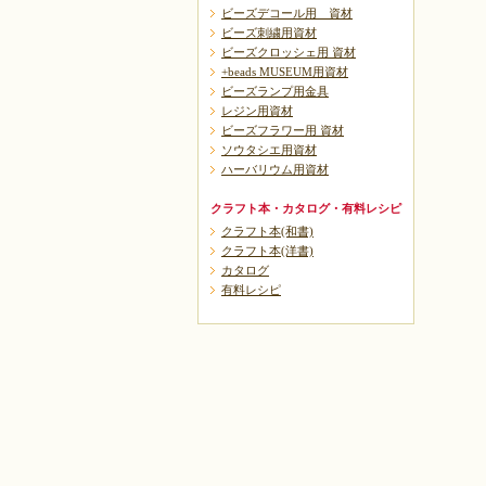
ビーズデコール用 資材
ビーズ刺繍用資材
ビーズクロッシェ用 資材
+beads MUSEUM用資材
ビーズランプ用金具
レジン用資材
ビーズフラワー用 資材
ソウタシエ用資材
ハーバリウム用資材
クラフト本・カタログ・有料レシピ
クラフト本(和書)
クラフト本(洋書)
カタログ
有料レシピ