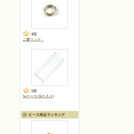
二重リング
5gケース(50ケ入り)