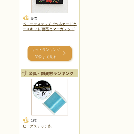
ペヨーテステッチで作るカードケ
ースキット(薔薇とマーガレット)
キットランキング
30位まで見る
ビーズステッチ糸