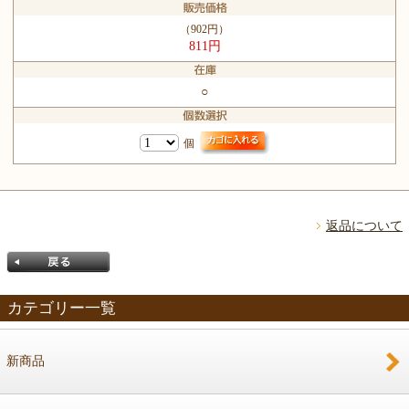
（902円）
811円
○
個
返品について
カテゴリー一覧
新商品
戻る