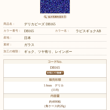
商品名：
デリカビーズ DB165
カラー番号：
カラー名：
DB165
ラピスギョクAB
産地：
日本
素材：
ガラス
加工の種類：
ギョク、ツヤ有り、レインボー
DB165
1.6mm デリカ
(11/0)
約4000粒
（角ケース約20g）