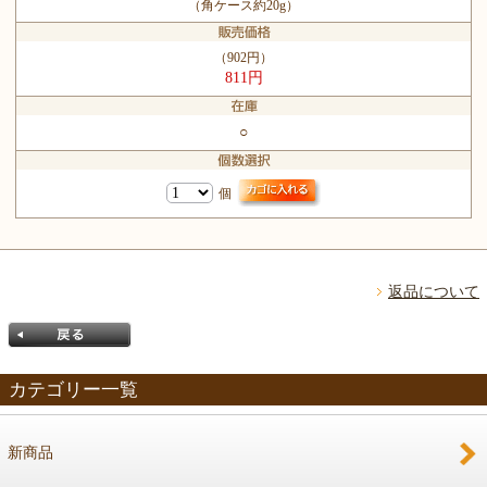
（角ケース約20g）
（902円）
811円
○
個
返品について
カテゴリー一覧
新商品
戻る