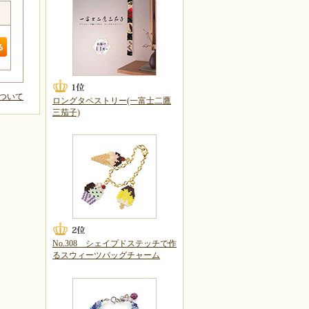
ついて
ロングタペストリー(一富士二鷹
三茄子)
No.308 シェイプドステッチで作
るスウィーツバッグチャーム