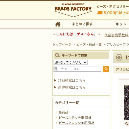
ビーズファクトリー ビーズ・パーツ・金具など
～こんにちは、ゲストさん。～
代金引換手数料
トップページ
>
ビーズ・商品一覧
>
デリカビーズ DB
ビーズ・アクセサリーの専門店 ビーズファクトリー
ビーズ・アクセサリー
TOP
まとめて探す
キット
デリカビー
詳細検索はこちら
条件検索はこちら
カテゴリー一覧
新商品
ビーズステッチ用 資材
ビーズクロッシェ用 資材