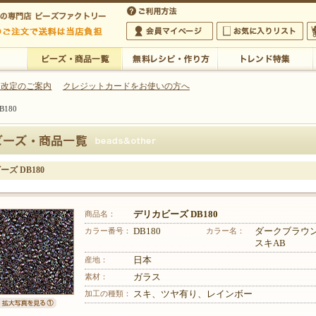
・アクセサリーの専門店
 改定のご案内
クレジットカードをお使いの方へ
180
ご利用方法
 5,000円以上のご注文で送料は当店が負担いたします
の専門店 ビーズファクトリー 5,000円以上のご注文で送料は当店が負担いたします
会員マイページ
お気に入りリスト
大
ビーズ・商品一覧
無料レシピ・作り方
トレンド特集
ズ DB180
商品名：
デリカビーズ DB180
カラー番号：
DB180
カラー名：
ダークブラウ
スキAB
産地：
日本
素材：
ガラス
加工の種類：
スキ、ツヤ有り、レインボー