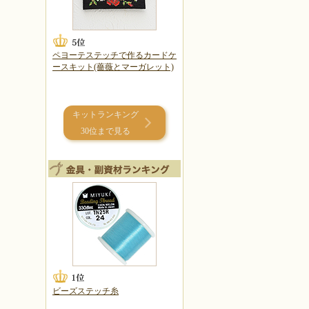
ペヨーテステッチで作るカードケ
ースキット(薔薇とマーガレット)
キットランキング
30位まで見る
ビーズステッチ糸