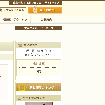
商品一覧
お問い合わせ
サイトマップ
買い物かご
口注文はこちら
相談室・テクニック
店舗案内
現在買い物カゴには
何も入っていません。
文字サイズの変更
小
中
大
合計金額
0円
ン