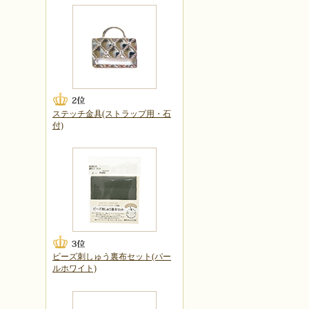
ステッチ金具(ストラップ用・石
付)
ビーズ刺しゅう裏布セット(パー
ルホワイト)