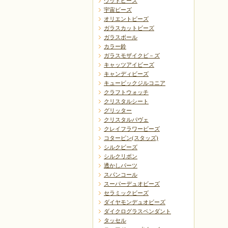
ウッドビーズ
宇宙ビーズ
オリエントビーズ
ガラスカットビーズ
ガラスボール
カラー鈴
ガラスモザイクビ－ズ
キャッツアイビーズ
キャンディビーズ
キュービックジルコニア
クラフトウォッチ
クリスタルシート
グリッター
クリスタルパヴェ
クレイフラワービーズ
コターピン(スタッズ)
シルクビーズ
シルクリボン
透かしパーツ
スパンコール
スーパーデュオビーズ
セラミックビーズ
ダイヤモンデュオビーズ
ダイクログラスペンダント
タッセル