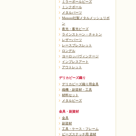
ミラーボールビーズ
ミンクボール
メタルパーツ
Menoni社製メタルメッシュリボ
ン
夜光・蓄光ビーズ
ラインストーン・チャトン
レザーパーツ
レースブレスレット
ロンデル
ヨーロッパヴィンテージ
インプレスアート
アウトレット
デリカビーズ織り
デリカビーズ織り用金具
織機・副資材・工具
材料セット
メタルビーズ
金具・副資材
金具
副資材
工具・ケース・フレーム
ビーズステッチ用 資材