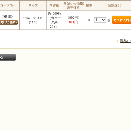
(希望小売価格)
コードNo.
サイズ
内容量
在庫
個数選択
販売価格
約4000粒
DB180
（902円）
1.6mm デリカ
（角ケー
○
個
811円
(11/0)
ス約
20g）
返品に