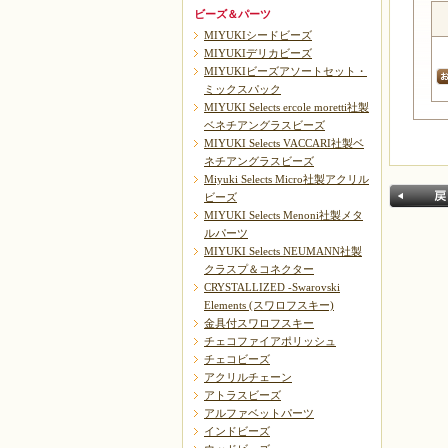
ビーズ＆パーツ
MIYUKIシードビーズ
MIYUKIデリカビーズ
MIYUKIビーズアソートセット・
ミックスパック
MIYUKI Selects ercole moretti社製
ベネチアングラスビーズ
MIYUKI Selects VACCARI社製ベ
ネチアングラスビーズ
Miyuki Selects Micro社製アクリル
ビーズ
MIYUKI Selects Menoni社製メタ
ルパーツ
MIYUKI Selects NEUMANN社製
クラスプ＆コネクター
CRYSTALLIZED -Swarovski
Elements (スワロフスキー)
金具付スワロフスキー
戻る
チェコファイアポリッシュ
チェコビーズ
アクリルチェーン
アトラスビーズ
アルファベットパーツ
インドビーズ