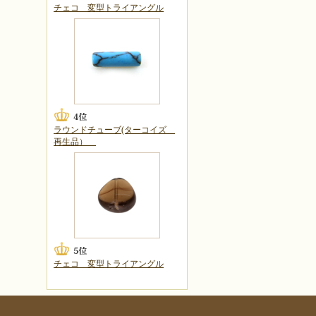
チェコ 変型トライアングル
ラウンドチューブ(ターコイズ
再生品）
チェコ 変型トライアングル