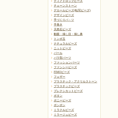
ティアドロップビーズ
チェーンストーン
デカールビーズ(転写ビーズ)
デザインビーズ
手づくりパ－ツ
手巻き
天然石ビーズ
動眼・挿し目・挿し鼻
トンボ玉
ナチュラルビーズ
ニットビーズ
パール
バラ型パーツ
ファッションパーツ
ファンシービーズ
FIMOビーズ
フェザー
プラスチック・アクリルストーン
プラスチックビーズ
プレクシカットビーズ
ボタン
ポニービーズ
ポンポン
ミラクルビーズ
ミラージュビーズ