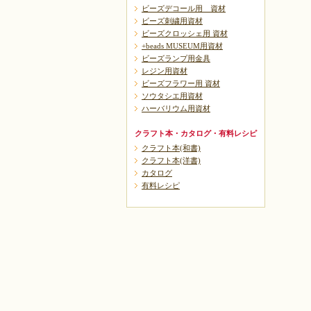
ビーズデコール用 資材
ビーズ刺繍用資材
ビーズクロッシェ用 資材
+beads MUSEUM用資材
ビーズランプ用金具
レジン用資材
ビーズフラワー用 資材
ソウタシエ用資材
ハーバリウム用資材
クラフト本・カタログ・有料レシピ
クラフト本(和書)
クラフト本(洋書)
カタログ
有料レシピ