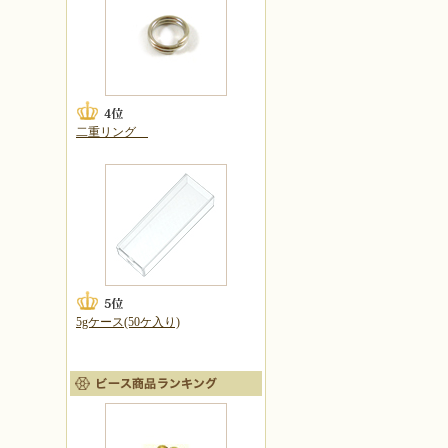
二重リング
5gケース(50ケ入り)