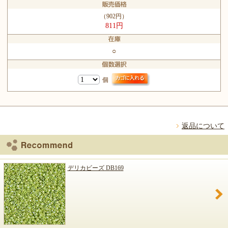
（902円）
811円
○
個
返品について
デリカビーズ DB169