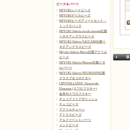
ビーズ＆パーツ
MIYUKIシードビーズ
MIYUKIデリカビーズ
MIYUKIビーズアソートセット・
ミックスパック
MIYUKI Selects ercole moretti社製
ベネチアングラスビーズ
MIYUKI Selects VACCARI社製ベ
ネチアングラスビーズ
Miyuki Selects Micro社製アクリル
ビーズ
MIYUKI Selects Menoni社製メタ
ルパーツ
MIYUKI Selects NEUMANN社製
クラスプ＆コネクター
CRYSTALLIZED -Swarovski
Elements (スワロフスキー)
金具付スワロフスキー
戻る
チェコファイアポリッシュ
チェコビーズ
アクリルチェーン
アトラスビーズ
アルファベットパーツ
インドビーズ