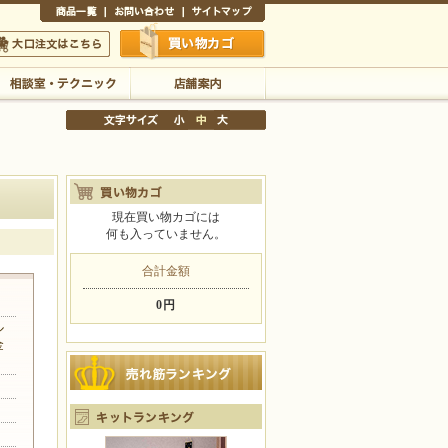
商品一覧
お問い合わせ
サイトマップ
買い物かご
口注文はこちら
相談室・テクニック
店舗案内
現在買い物カゴには
何も入っていません。
文字サイズの変更
小
中
大
合計金額
0円
ル
金