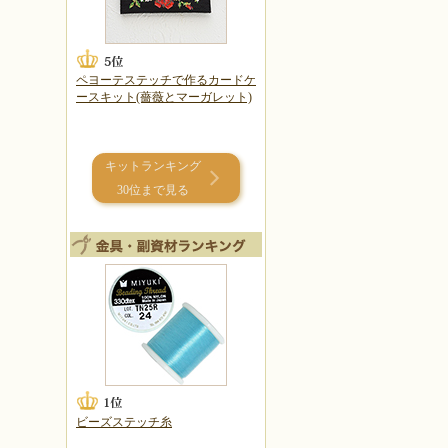
ペヨーテステッチで作るカードケ
ースキット(薔薇とマーガレット)
キットランキング
30位まで見る
ビーズステッチ糸