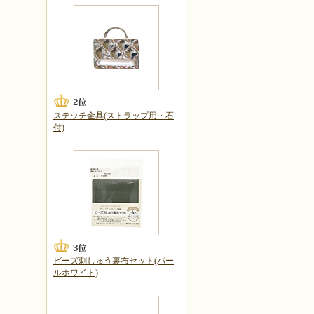
ステッチ金具(ストラップ用・石
付)
ビーズ刺しゅう裏布セット(パー
ルホワイト)