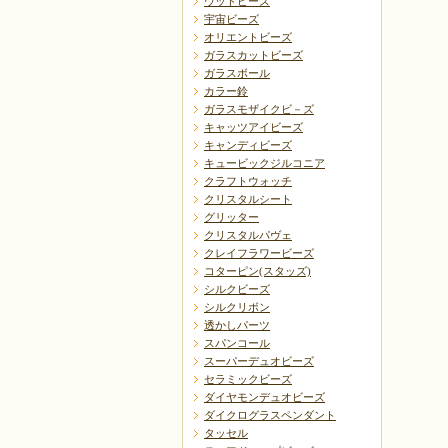
ウッドビーズ
宇宙ビーズ
オリエントビーズ
ガラスカットビーズ
ガラスボール
カラー鈴
ガラスモザイクビ－ズ
キャッツアイビーズ
キャンディビーズ
キュービックジルコニア
クラフトウォッチ
クリスタルシート
グリッター
クリスタルパヴェ
クレイフラワービーズ
コターピン(スタッズ)
シルクビーズ
シルクリボン
透かしパーツ
スパンコール
スーパーデュオビーズ
セラミックビーズ
ダイヤモンデュオビーズ
ダイクログラスペンダント
タッセル