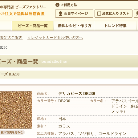
・アクセサリーの専門店
 改定のご案内
クレジットカードをお使いの方へ
230
ご利用方法
 5,000円以上のご注文で送料は当店が負担いたします
の専門店 ビーズファクトリー 5,000円以上のご注文で送料は当店が負担いたします
会員マイページ
お気に入りリスト
大
ビーズ・商品一覧
無料レシピ・作り方
トレンド特集
ズ DB230
商品名：
デリカビーズ DB230
カラー番号：
DB230
カラー名：
アラバスゴー
ドライン（純
メッキ）
産地：
日本
素材：
ガラス
加工の種類：
アラバス、ツヤ有り、ゴールドライン