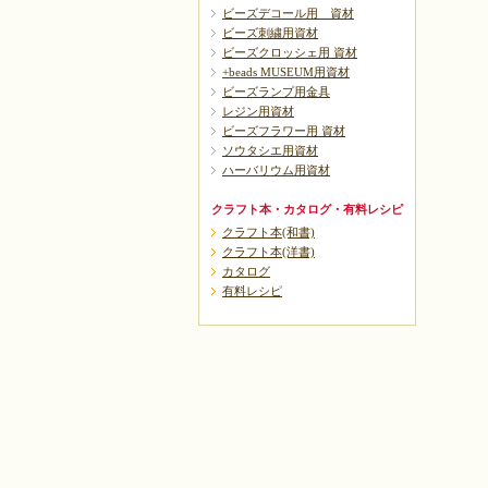
ビーズデコール用 資材
ビーズ刺繍用資材
ビーズクロッシェ用 資材
+beads MUSEUM用資材
ビーズランプ用金具
レジン用資材
ビーズフラワー用 資材
ソウタシエ用資材
ハーバリウム用資材
クラフト本・カタログ・有料レシピ
クラフト本(和書)
クラフト本(洋書)
カタログ
有料レシピ