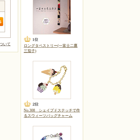
ついて
ロングタペストリー(一富士二鷹
三茄子)
No.308 シェイプドステッチで作
るスウィーツバッグチャーム