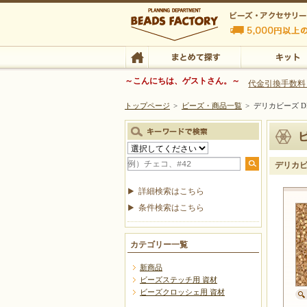
ビーズファクトリー ビーズ・パーツ・金具など
～こんにちは、ゲストさん。～
代金引換手数料
トップページ
>
ビーズ・商品一覧
>
デリカビーズ DB
ビーズ・アクセサリーの専門店 ビーズファクトリー
ビーズ・アクセサリー
TOP
まとめて探す
キット
デリカビー
詳細検索はこちら
条件検索はこちら
カテゴリー一覧
新商品
ビーズステッチ用 資材
ビーズクロッシェ用 資材