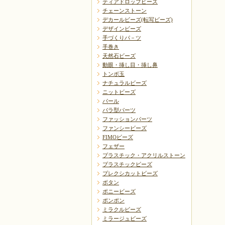
ティアドロップビーズ
チェーンストーン
デカールビーズ(転写ビーズ)
デザインビーズ
手づくりパ－ツ
手巻き
天然石ビーズ
動眼・挿し目・挿し鼻
トンボ玉
ナチュラルビーズ
ニットビーズ
パール
バラ型パーツ
ファッションパーツ
ファンシービーズ
FIMOビーズ
フェザー
プラスチック・アクリルストーン
プラスチックビーズ
プレクシカットビーズ
ボタン
ポニービーズ
ポンポン
ミラクルビーズ
ミラージュビーズ