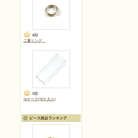
二重リング
5gケース(50ケ入り)