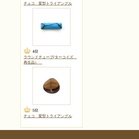
チェコ 変型トライアングル
ラウンドチューブ(ターコイズ
再生品）
チェコ 変型トライアングル