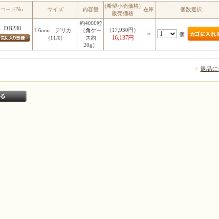
(希望小売価格)
コードNo.
サイズ
内容量
在庫
個数選択
販売価格
約4000粒
DB230
（17,930円）
1.6mm デリカ
（角ケー
○
個
16,137円
(11/0)
ス約
20g）
返品に