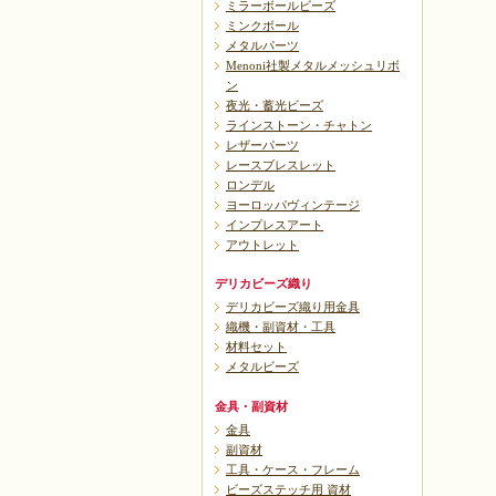
ミラーボールビーズ
ミンクボール
メタルパーツ
Menoni社製メタルメッシュリボ
ン
夜光・蓄光ビーズ
ラインストーン・チャトン
レザーパーツ
レースブレスレット
ロンデル
ヨーロッパヴィンテージ
インプレスアート
アウトレット
デリカビーズ織り
デリカビーズ織り用金具
織機・副資材・工具
材料セット
メタルビーズ
金具・副資材
金具
副資材
工具・ケース・フレーム
ビーズステッチ用 資材