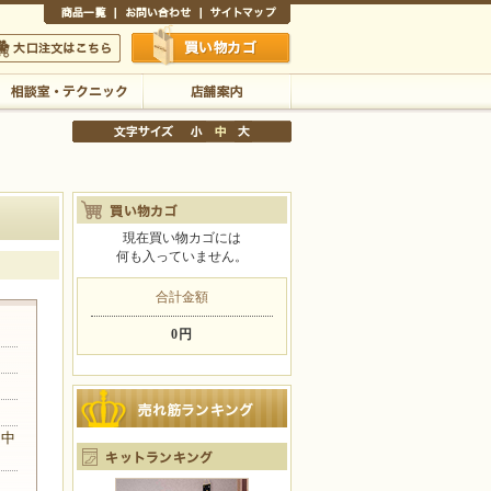
商品一覧
お問い合わせ
サイトマップ
買い物かご
口注文はこちら
相談室・テクニック
店舗案内
現在買い物カゴには
何も入っていません。
文字サイズの変更
小
中
大
合計金額
0円
、中