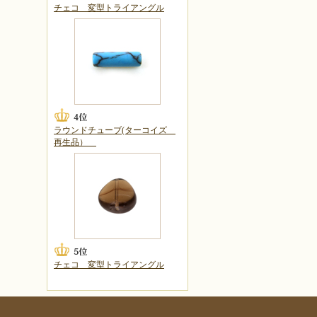
チェコ 変型トライアングル
ラウンドチューブ(ターコイズ
再生品）
チェコ 変型トライアングル