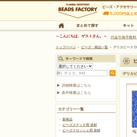
ビーズファクトリー ビーズ・パーツ・金具など
～こんにちは、ゲストさん。～
代金引換手数料
トップページ
>
ビーズ・商品一覧
>
デリカビーズ DB
ビーズ・アクセサリーの専門店 ビーズファクトリー
ビーズ・アクセサリー
TOP
まとめて探す
キット
デリカビー
詳細検索はこちら
条件検索はこちら
カテゴリー一覧
新商品
ビーズステッチ用 資材
ビーズクロッシェ用 資材