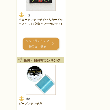
ペヨーテステッチで作るカードケ
ースキット(薔薇とマーガレット)
キットランキング
30位まで見る
ビーズステッチ糸