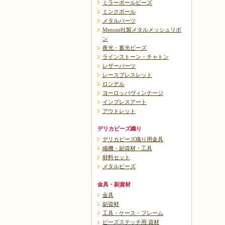
ミラーボールビーズ
ミンクボール
メタルパーツ
Menoni社製メタルメッシュリボ
ン
夜光・蓄光ビーズ
ラインストーン・チャトン
レザーパーツ
レースブレスレット
ロンデル
ヨーロッパヴィンテージ
インプレスアート
アウトレット
デリカビーズ織り
デリカビーズ織り用金具
織機・副資材・工具
材料セット
メタルビーズ
金具・副資材
金具
副資材
工具・ケース・フレーム
ビーズステッチ用 資材