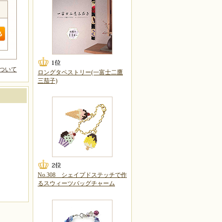
ついて
ロングタペストリー(一富士二鷹
三茄子)
No.308 シェイプドステッチで作
るスウィーツバッグチャーム