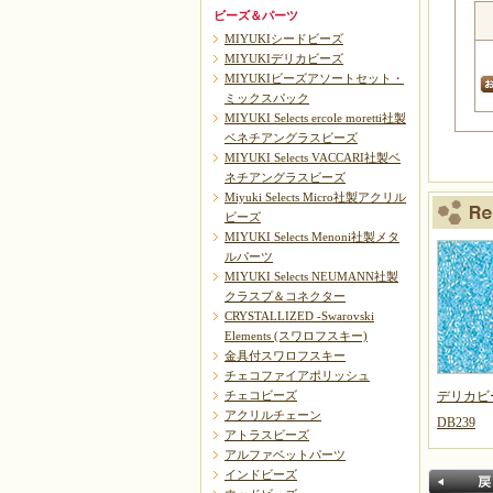
ビーズ＆パーツ
MIYUKIシードビーズ
MIYUKIデリカビーズ
MIYUKIビーズアソートセット・
ミックスパック
MIYUKI Selects ercole moretti社製
ベネチアングラスビーズ
MIYUKI Selects VACCARI社製ベ
ネチアングラスビーズ
Miyuki Selects Micro社製アクリル
ビーズ
MIYUKI Selects Menoni社製メタ
ルパーツ
MIYUKI Selects NEUMANN社製
クラスプ＆コネクター
CRYSTALLIZED -Swarovski
Elements (スワロフスキー)
金具付スワロフスキー
チェコファイアポリッシュ
デリカビ
チェコビーズ
アクリルチェーン
DB239
アトラスビーズ
アルファベットパーツ
インドビーズ