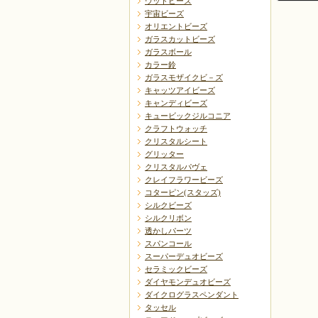
ウッドビーズ
宇宙ビーズ
オリエントビーズ
ガラスカットビーズ
ガラスボール
カラー鈴
ガラスモザイクビ－ズ
戻る
キャッツアイビーズ
キャンディビーズ
キュービックジルコニア
クラフトウォッチ
クリスタルシート
グリッター
クリスタルパヴェ
クレイフラワービーズ
コターピン(スタッズ)
シルクビーズ
シルクリボン
透かしパーツ
スパンコール
スーパーデュオビーズ
セラミックビーズ
ダイヤモンデュオビーズ
ダイクログラスペンダント
タッセル