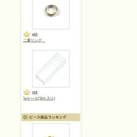
二重リング
5gケース(50ケ入り)