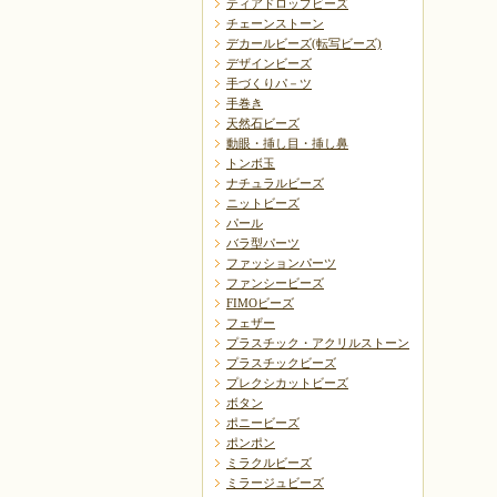
ティアドロップビーズ
チェーンストーン
デカールビーズ(転写ビーズ)
デザインビーズ
手づくりパ－ツ
手巻き
天然石ビーズ
動眼・挿し目・挿し鼻
トンボ玉
ナチュラルビーズ
ニットビーズ
パール
バラ型パーツ
ファッションパーツ
ファンシービーズ
FIMOビーズ
フェザー
プラスチック・アクリルストーン
プラスチックビーズ
プレクシカットビーズ
ボタン
ポニービーズ
ポンポン
ミラクルビーズ
ミラージュビーズ