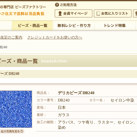
・アクセサリーの専門店
 改定のご案内
クレジットカードをお使いの方へ
240
ご利用方法
 5,000円以上のご注文で送料は当店が負担いたします
の専門店 ビーズファクトリー 5,000円以上のご注文で送料は当店が負担いたします
会員マイページ
お気に入りリスト
大
ビーズ・商品一覧
無料レシピ・作り方
トレンド特集
ズ DB240
商品名：
デリカビーズ DB240
カラー番号：
DB240
カラー名：
セイロン中染
産地：
日本
素材：
ガラス
加工の種類：
アラバス、ツヤ有り、ラスター、セイロン
染め