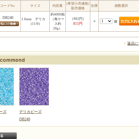
(希望小売価格)
コードNo.
サイズ
内容量
在庫
個数選択
販売価格
約4000粒
DB240
（902円）
1.6mm デリカ
（角ケー
○
個
811円
(11/0)
ス約
20g）
返品に
ーズ
デリカビーズ
DB249