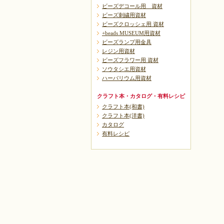
ビーズデコール用 資材
ビーズ刺繍用資材
ビーズクロッシェ用 資材
+beads MUSEUM用資材
ビーズランプ用金具
レジン用資材
ビーズフラワー用 資材
ソウタシエ用資材
ハーバリウム用資材
クラフト本・カタログ・有料レシピ
クラフト本(和書)
クラフト本(洋書)
カタログ
有料レシピ