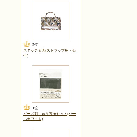
ステッチ金具(ストラップ用・石
付)
ビーズ刺しゅう裏布セット(パー
ルホワイト)