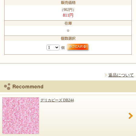
（902円）
811円
○
個
返品について
デリカビーズ DB244