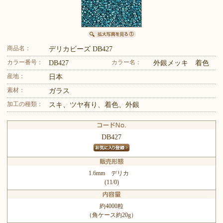
商品名：
デリカビーズ DB427
カラー番号：
カラー名：
DB427
外銀メッキ 着色
産地：
日本
素材：
ガラス
加工の種類：
スキ、ツヤ有り、着色、外銀
DB427
1.6mm デリカ
(11/0)
約4000粒
（角ケース約20g）