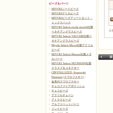
ビーズ＆パーツ
MIYUKIシードビーズ
MIYUKIデリカビーズ
MIYUKIビーズアソートセット・
ミックスパック
MIYUKI Selects ercole moretti社製
注
ベネチアングラスビーズ
MIYUKI Selects VACCARI社製ベ
ネチアングラスビーズ
Miyuki Selects Micro社製アクリル
ビーズ
MIYUKI Selects Menoni社製メタ
ルパーツ
MIYUKI Selects NEUMANN社製
クラスプ＆コネクター
CRYSTALLIZED -Swarovski
Elements (スワロフスキー)
金具付スワロフスキー
チェコファイアポリッシュ
チェコビーズ
戻る
アクリルチェーン
アトラスビーズ
アルファベットパーツ
インドビーズ