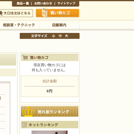
商品一覧
お問い合わせ
サイトマップ
買い物かご
口注文はこちら
相談室・テクニック
店舗案内
現在買い物カゴには
何も入っていません。
文字サイズの変更
小
中
大
合計金額
0円
着