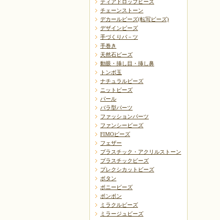
ティアドロップビーズ
チェーンストーン
デカールビーズ(転写ビーズ)
デザインビーズ
手づくりパ－ツ
手巻き
天然石ビーズ
動眼・挿し目・挿し鼻
トンボ玉
ナチュラルビーズ
ニットビーズ
パール
バラ型パーツ
ファッションパーツ
ファンシービーズ
FIMOビーズ
フェザー
プラスチック・アクリルストーン
プラスチックビーズ
プレクシカットビーズ
ボタン
ポニービーズ
ポンポン
ミラクルビーズ
ミラージュビーズ