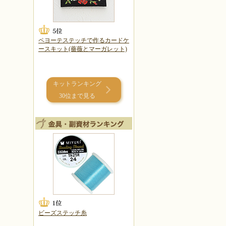
ペヨーテステッチで作るカードケ
ースキット(薔薇とマーガレット)
キットランキング
30位まで見る
ビーズステッチ糸