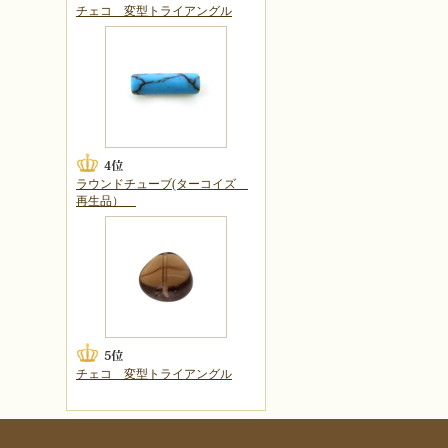
チェコ 変型トライアングル
ラウンドチューブ(ターコイズ
再生品）
チェコ 変型トライアングル