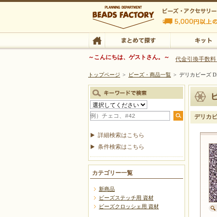
ビーズファクトリー ビーズ・パーツ・金具など
～こんにちは、ゲストさん。～
代金引換手数料
トップページ
>
ビーズ・商品一覧
>
デリカビーズ DB
ビーズ・アクセサリーの専門店 ビーズファクトリー
ビーズ・アクセサリー
TOP
まとめて探す
キット
デリカビー
詳細検索はこちら
条件検索はこちら
カテゴリー一覧
新商品
ビーズステッチ用 資材
ビーズクロッシェ用 資材