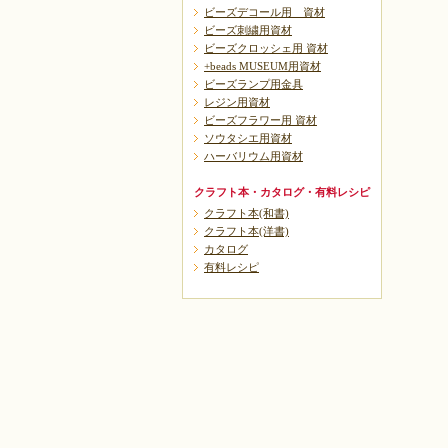
ビーズデコール用 資材
ビーズ刺繍用資材
ビーズクロッシェ用 資材
+beads MUSEUM用資材
ビーズランプ用金具
レジン用資材
ビーズフラワー用 資材
ソウタシエ用資材
ハーバリウム用資材
クラフト本・カタログ・有料レシピ
クラフト本(和書)
クラフト本(洋書)
カタログ
有料レシピ