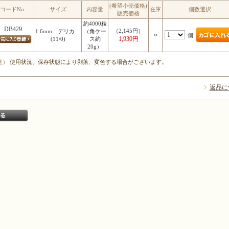
(希望小売価格)
コードNo.
サイズ
内容量
在庫
個数選択
販売価格
約4000粒
DB429
（2,145円）
1.6mm デリカ
（角ケー
○
個
1,930円
(11/0)
ス約
20g）
意）
使用状況、保存状態により剥落、変色する場合がございます。
返品に