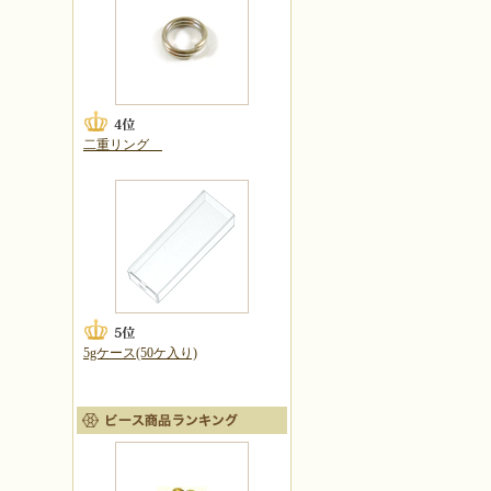
二重リング
5gケース(50ケ入り)