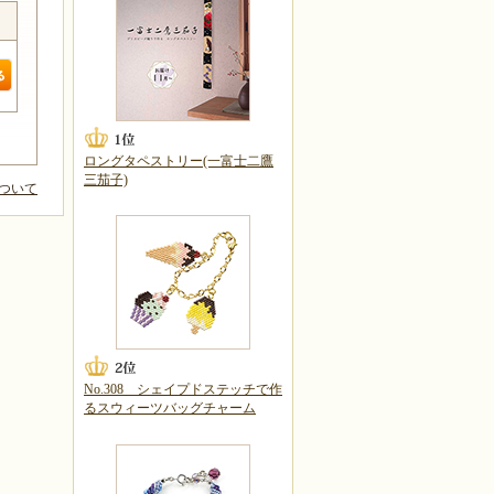
ロングタペストリー(一富士二鷹
三茄子)
ついて
No.308 シェイプドステッチで作
るスウィーツバッグチャーム