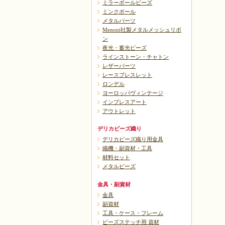
ミラーボールビーズ
ミンクボール
メタルパーツ
Menoni社製メタルメッシュリボ
ン
夜光・蓄光ビーズ
ラインストーン・チャトン
レザーパーツ
レースブレスレット
ロンデル
ヨーロッパヴィンテージ
インプレスアート
アウトレット
デリカビーズ織り
デリカビーズ織り用金具
織機・副資材・工具
材料セット
メタルビーズ
金具・副資材
金具
副資材
工具・ケース・フレーム
ビーズステッチ用 資材