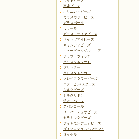
ウッドビーズ
宇宙ビーズ
オリエントビーズ
ガラスカットビーズ
ガラスボール
カラー鈴
ガラスモザイクビ－ズ
キャッツアイビーズ
キャンディビーズ
キュービックジルコニア
クラフトウォッチ
クリスタルシート
グリッター
クリスタルパヴェ
クレイフラワービーズ
コターピン(スタッズ)
シルクビーズ
シルクリボン
透かしパーツ
スパンコール
スーパーデュオビーズ
セラミックビーズ
ダイヤモンデュオビーズ
ダイクログラスペンダント
タッセル