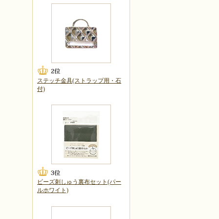
ステッチ金具(ストラップ用・石
付)
ビーズ刺しゅう裏布セット(パー
ルホワイト)