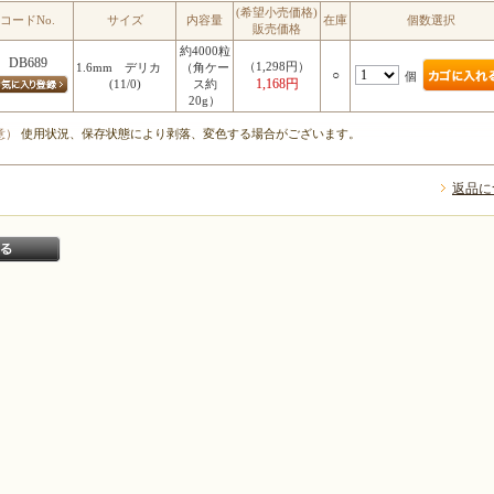
(希望小売価格)
コードNo.
サイズ
内容量
在庫
個数選択
販売価格
約4000粒
DB689
（1,298円）
1.6mm デリカ
（角ケー
○
個
1,168円
(11/0)
ス約
20g）
意）
使用状況、保存状態により剥落、変色する場合がございます。
返品に