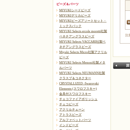
ビーズ＆パーツ
MIYUKIシードビーズ
MIYUKIデリカビーズ
MIYUKIビーズアソートセット・
ミックスパック
MIYUKI Selects ercole moretti社製
注
ベネチアングラスビーズ
MIYUKI Selects VACCARI社製ベ
ネチアングラスビーズ
Miyuki Selects Micro社製アクリル
ビーズ
MIYUKI Selects Menoni社製メタ
ルパーツ
MIYUKI Selects NEUMANN社製
クラスプ＆コネクター
CRYSTALLIZED -Swarovski
Elements (スワロフスキー)
金具付スワロフスキー
チェコファイアポリッシュ
チェコビーズ
戻る
アクリルチェーン
アトラスビーズ
アルファベットパーツ
インドビーズ