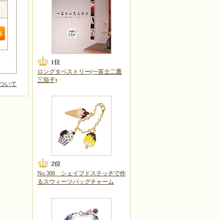
ロングタペストリー(一富士二鷹
三茄子)
ついて
No.308 シェイプドステッチで作
るスウィーツバッグチャーム