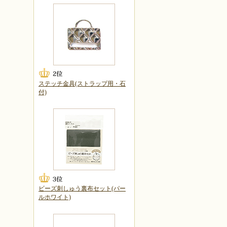
ステッチ金具(ストラップ用・石
付)
ビーズ刺しゅう裏布セット(パー
ルホワイト)