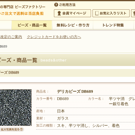
・アクセサリーの専門店
 改定のご案内
クレジットカードをお使いの方へ
689
ご利用方法
 5,000円以上のご注文で送料は当店が負担いたします
の専門店 ビーズファクトリー 5,000円以上のご注文で送料は当店が負担いたします
会員マイページ
お気に入りリスト
大
ビーズ・商品一覧
無料レシピ・作り方
トレンド特集
ズ DB689
商品名：
デリカビーズ DB689
カラー番号：
DB689
カラー名：
半ツヤ消 グ
ー銀引着色
産地：
日本
素材：
ガラス
加工の種類：
スキ、半ツヤ消し、シルバー、着色