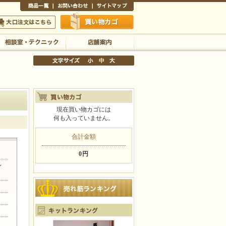
商品一覧
お問い合わせ
サイトマップ
買い物かご
口注文はこちら
相談室・テクニック
店舗案内
現在買い物カゴには
何も入っていません。
文字サイズの変更
小
中
大
合計金額
0円
レ