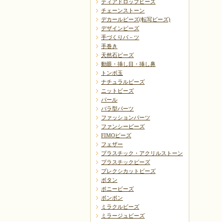
ティアドロップビーズ
チェーンストーン
デカールビーズ(転写ビーズ)
デザインビーズ
手づくりパ－ツ
手巻き
天然石ビーズ
動眼・挿し目・挿し鼻
トンボ玉
ナチュラルビーズ
ニットビーズ
パール
バラ型パーツ
ファッションパーツ
ファンシービーズ
FIMOビーズ
フェザー
プラスチック・アクリルストーン
プラスチックビーズ
プレクシカットビーズ
ボタン
ポニービーズ
ポンポン
ミラクルビーズ
ミラージュビーズ