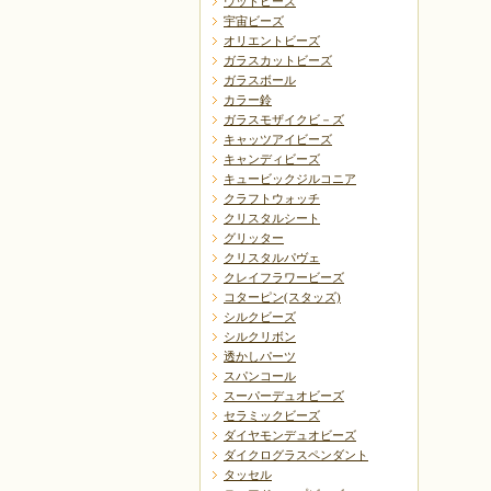
ウッドビーズ
宇宙ビーズ
オリエントビーズ
ガラスカットビーズ
ガラスボール
カラー鈴
ガラスモザイクビ－ズ
キャッツアイビーズ
キャンディビーズ
キュービックジルコニア
クラフトウォッチ
クリスタルシート
グリッター
クリスタルパヴェ
クレイフラワービーズ
コターピン(スタッズ)
シルクビーズ
シルクリボン
透かしパーツ
スパンコール
スーパーデュオビーズ
セラミックビーズ
ダイヤモンデュオビーズ
ダイクログラスペンダント
タッセル