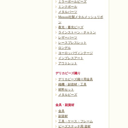
ミラーボールビーズ
ミンクボール
メタルパーツ
Menoni社製メタルメッシュリボ
ン
夜光・蓄光ビーズ
ラインストーン・チャトン
レザーパーツ
レースブレスレット
ロンデル
ヨーロッパヴィンテージ
インプレスアート
アウトレット
デリカビーズ織り
デリカビーズ織り用金具
織機・副資材・工具
材料セット
メタルビーズ
金具・副資材
金具
副資材
工具・ケース・フレーム
ビーズステッチ用 資材