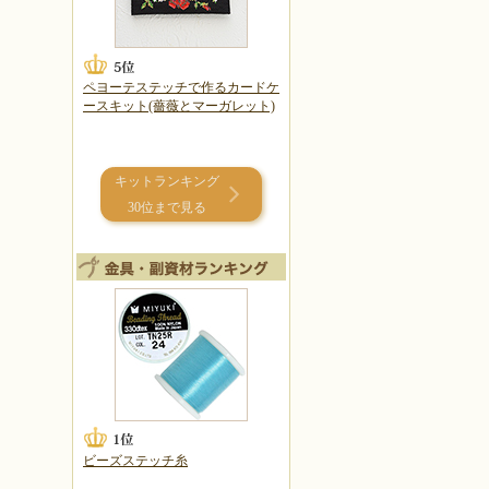
ペヨーテステッチで作るカードケ
ースキット(薔薇とマーガレット)
キットランキング
30位まで見る
ビーズステッチ糸