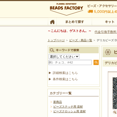
ビーズファクトリー ビーズ・パーツ・金具など
～こんにちは、ゲストさん。～
代金引換手数料
トップページ
>
ビーズ・商品一覧
>
デリカビーズ DB
ビーズ・アクセサリーの専門店 ビーズファクトリー
ビーズ・アクセサリー
TOP
まとめて探す
キット
デリカビー
詳細検索はこちら
条件検索はこちら
カテゴリー一覧
新商品
ビーズステッチ用 資材
ビーズクロッシェ用 資材