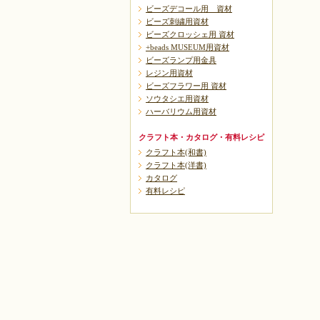
ビーズデコール用 資材
ビーズ刺繍用資材
ビーズクロッシェ用 資材
+beads MUSEUM用資材
ビーズランプ用金具
レジン用資材
ビーズフラワー用 資材
ソウタシエ用資材
ハーバリウム用資材
クラフト本・カタログ・有料レシピ
クラフト本(和書)
クラフト本(洋書)
カタログ
有料レシピ