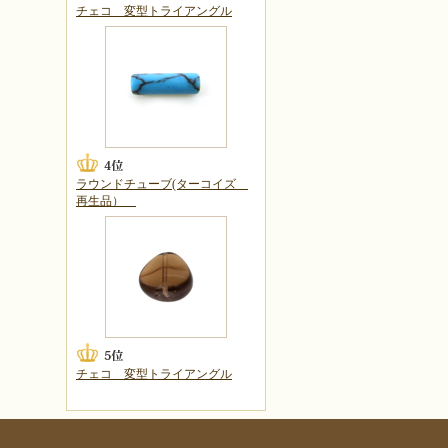
チェコ 変型トライアングル
ラウンドチューブ(ターコイズ
再生品）
チェコ 変型トライアングル