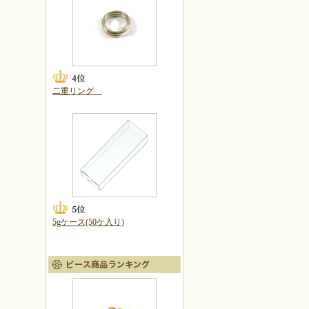
二重リング
5gケース(50ケ入り)