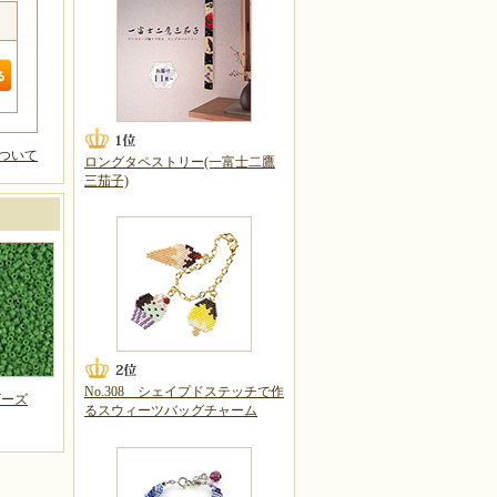
ついて
ロングタペストリー(一富士二鷹
三茄子)
No.308 シェイプドステッチで作
ビーズ
るスウィーツバッグチャーム