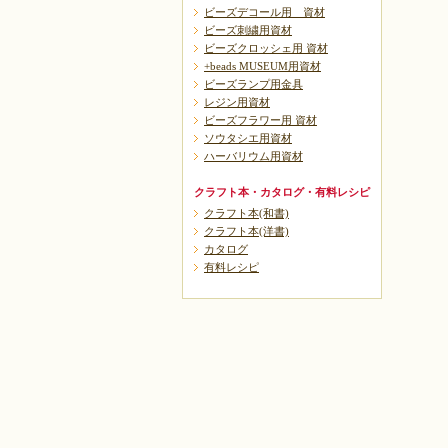
ビーズデコール用 資材
ビーズ刺繍用資材
ビーズクロッシェ用 資材
+beads MUSEUM用資材
ビーズランプ用金具
レジン用資材
ビーズフラワー用 資材
ソウタシエ用資材
ハーバリウム用資材
クラフト本・カタログ・有料レシピ
クラフト本(和書)
クラフト本(洋書)
カタログ
有料レシピ