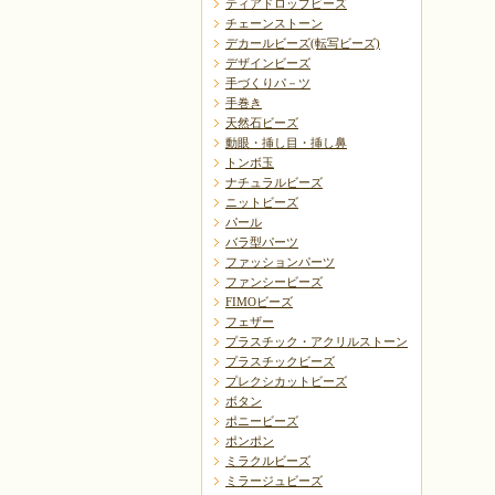
ティアドロップビーズ
チェーンストーン
デカールビーズ(転写ビーズ)
デザインビーズ
手づくりパ－ツ
手巻き
天然石ビーズ
動眼・挿し目・挿し鼻
トンボ玉
ナチュラルビーズ
ニットビーズ
パール
バラ型パーツ
ファッションパーツ
ファンシービーズ
FIMOビーズ
フェザー
プラスチック・アクリルストーン
プラスチックビーズ
プレクシカットビーズ
ボタン
ポニービーズ
ポンポン
ミラクルビーズ
ミラージュビーズ