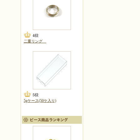
二重リング
5gケース(50ケ入り)