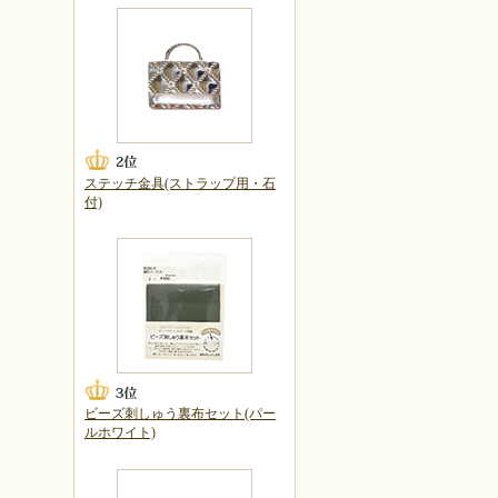
ステッチ金具(ストラップ用・石
付)
ビーズ刺しゅう裏布セット(パー
ルホワイト)