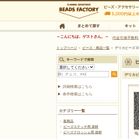
ビーズファクトリー ビーズ・パーツ・金具など
～こんにちは、ゲストさん。～
代金引換手数料
トップページ
>
ビーズ・商品一覧
>
デリカビーズ DB
ビーズ・アクセサリーの専門店 ビーズファクトリー
ビーズ・アクセサリー
TOP
まとめて探す
キット
デリカビー
詳細検索はこちら
条件検索はこちら
カテゴリー一覧
新商品
ビーズステッチ用 資材
ビーズクロッシェ用 資材