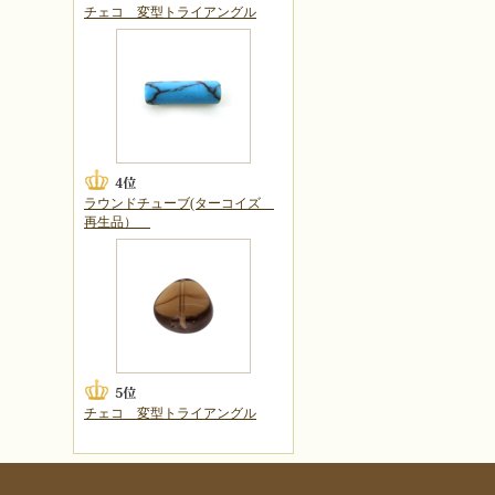
チェコ 変型トライアングル
ラウンドチューブ(ターコイズ
再生品）
チェコ 変型トライアングル