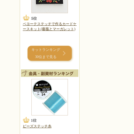
ペヨーテステッチで作るカードケ
ースキット(薔薇とマーガレット)
キットランキング
30位まで見る
ビーズステッチ糸