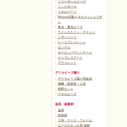
ミラーボールビーズ
ミンクボール
メタルパーツ
Menoni社製メタルメッシュリボ
ン
夜光・蓄光ビーズ
ラインストーン・チャトン
レザーパーツ
レースブレスレット
ロンデル
ヨーロッパヴィンテージ
インプレスアート
アウトレット
デリカビーズ織り
デリカビーズ織り用金具
織機・副資材・工具
材料セット
メタルビーズ
金具・副資材
金具
副資材
工具・ケース・フレーム
ビーズステッチ用 資材