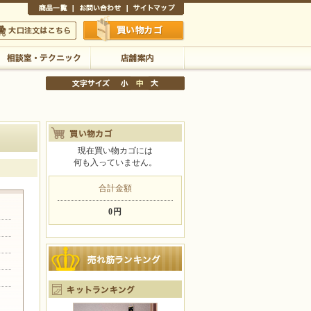
商品一覧
お問い合わせ
サイトマップ
買い物かご
口注文はこちら
相談室・テクニック
店舗案内
現在買い物カゴには
何も入っていません。
文字サイズの変更
小
中
大
合計金額
0円