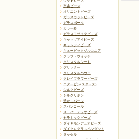
ウッドビーズ
宇宙ビーズ
オリエントビーズ
ガラスカットビーズ
ガラスボール
カラー鈴
ガラスモザイクビ－ズ
戻る
キャッツアイビーズ
キャンディビーズ
キュービックジルコニア
クラフトウォッチ
クリスタルシート
グリッター
クリスタルパヴェ
クレイフラワービーズ
コターピン(スタッズ)
シルクビーズ
シルクリボン
透かしパーツ
スパンコール
スーパーデュオビーズ
セラミックビーズ
ダイヤモンデュオビーズ
ダイクログラスペンダント
タッセル