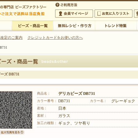
・アクセサリーの専門店
 改定のご案内
クレジットカードをお使いの方へ
731
ご利用方法
 5,000円以上のご注文で送料は当店が負担いたします
の専門店 ビーズファクトリー 5,000円以上のご注文で送料は当店が負担いたします
会員マイページ
お気に入りリスト
大
ビーズ・商品一覧
無料レシピ・作り方
トレンド特集
ズ DB731
商品名：
デリカビーズ DB731
カラー番号：
DB731
カラー名：
グレーギョク
産地：
日本
素材：
ガラス
加工の種類：
ギョク、ツヤ有り