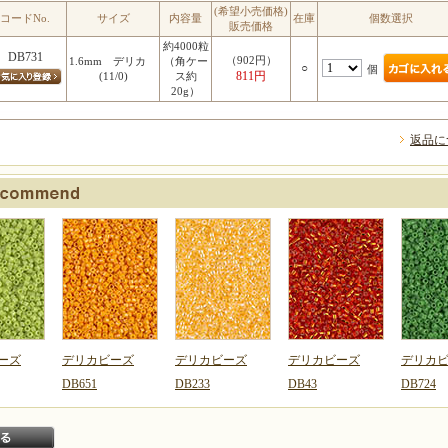
(希望小売価格)
コードNo.
サイズ
内容量
在庫
個数選択
販売価格
約4000粒
DB731
（902円）
1.6mm デリカ
（角ケー
○
個
811円
(11/0)
ス約
20g）
返品に
ーズ
デリカビーズ
デリカビーズ
デリカビーズ
デリカ
DB651
DB233
DB43
DB724