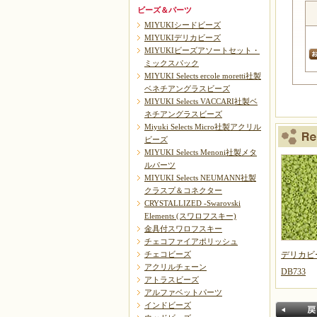
ビーズ＆パーツ
MIYUKIシードビーズ
MIYUKIデリカビーズ
MIYUKIビーズアソートセット・
ミックスパック
MIYUKI Selects ercole moretti社製
ベネチアングラスビーズ
MIYUKI Selects VACCARI社製ベ
ネチアングラスビーズ
Miyuki Selects Micro社製アクリル
ビーズ
MIYUKI Selects Menoni社製メタ
ルパーツ
MIYUKI Selects NEUMANN社製
クラスプ＆コネクター
CRYSTALLIZED -Swarovski
Elements (スワロフスキー)
金具付スワロフスキー
チェコファイアポリッシュ
デリカビ
チェコビーズ
アクリルチェーン
DB733
アトラスビーズ
アルファベットパーツ
インドビーズ