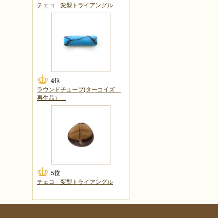
チェコ 変型トライアングル
ラウンドチューブ(ターコイズ
再生品）
チェコ 変型トライアングル