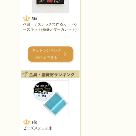
ペヨーテステッチで作るカードケ
ースキット(薔薇とマーガレット)
キットランキング
30位まで見る
ビーズステッチ糸