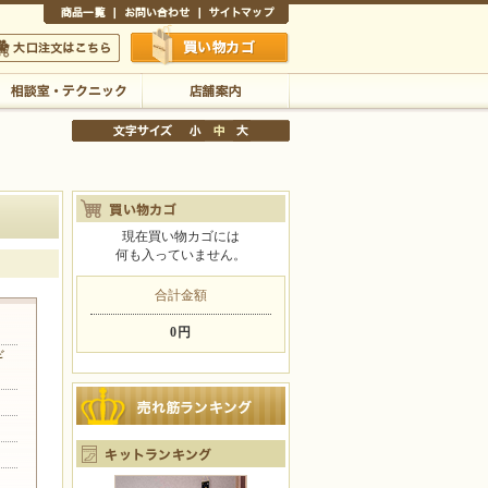
商品一覧
お問い合わせ
サイトマップ
買い物かご
口注文はこちら
相談室・テクニック
店舗案内
現在買い物カゴには
何も入っていません。
文字サイズの変更
小
中
大
合計金額
0円
ギ