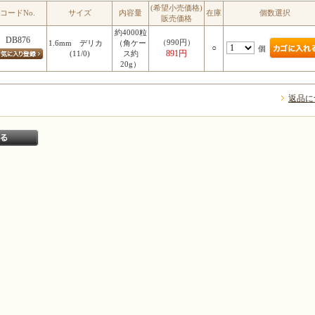
(希望小売価格)
コードNo.
サイズ
内容量
在庫
個数選択
販売価格
約4000粒
DB876
（990円）
1.6mm デリカ
（角ケー
○
個
891円
(11/0)
ス約
20g）
返品に