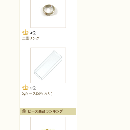
二重リング
5gケース(50ケ入り)