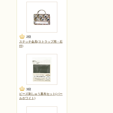
ステッチ金具(ストラップ用・石
付)
ビーズ刺しゅう裏布セット(パー
ルホワイト)