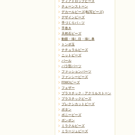
ティアドロップビーズ
チェーンストーン
デカールビーズ(転写ビーズ)
デザインビーズ
手づくりパ－ツ
手巻き
天然石ビーズ
動眼・挿し目・挿し鼻
トンボ玉
ナチュラルビーズ
ニットビーズ
パール
バラ型パーツ
ファッションパーツ
ファンシービーズ
FIMOビーズ
フェザー
プラスチック・アクリルストーン
プラスチックビーズ
プレクシカットビーズ
ボタン
ポニービーズ
ポンポン
ミラクルビーズ
ミラージュビーズ