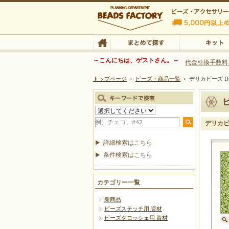
ビーズファクトリー ビーズ・パーツ・金具など
～こんにちは、ゲストさん。～
代金引換手数料
トップページ
>
ビーズ・商品一覧
>
デリカビーズ DB
ビーズ・アクセサリーの専門店 ビーズファクトリー
ビーズ・アクセサリー
TOP
まとめて探す
キット
デリカビー
詳細検索はこちら
条件検索はこちら
カテゴリー一覧
新商品
ビーズステッチ用 資材
ビーズクロッシェ用 資材