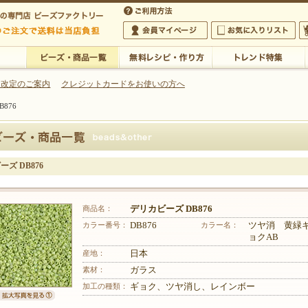
・アクセサリーの専門店
 改定のご案内
クレジットカードをお使いの方へ
876
ご利用方法
 5,000円以上のご注文で送料は当店が負担いたします
の専門店 ビーズファクトリー 5,000円以上のご注文で送料は当店が負担いたします
会員マイページ
お気に入りリスト
大
ビーズ・商品一覧
無料レシピ・作り方
トレンド特集
ズ DB876
商品名：
デリカビーズ DB876
カラー番号：
DB876
カラー名：
ツヤ消 黄緑
ョクAB
産地：
日本
素材：
ガラス
加工の種類：
ギョク、ツヤ消し、レインボー