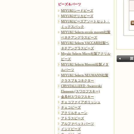
ビーズ＆パーツ
MIYUKIシードビーズ
MIYUKIデリカビーズ
MIYUKIビーズアソートセット・
ミックスパック
MIYUKI Selects ercole moretti社製
ベネチアングラスビーズ
MIYUKI Selects VACCARI社製ベ
ネチアングラスビーズ
Miyuki Selects Micro社製アクリル
ビーズ
MIYUKI Selects Menoni社製メタ
ルパーツ
MIYUKI Selects NEUMANN社製
クラスプ＆コネクター
CRYSTALLIZED -Swarovski
Elements (スワロフスキー)
金具付スワロフスキー
戻る
チェコファイアポリッシュ
チェコビーズ
アクリルチェーン
アトラスビーズ
アルファベットパーツ
インドビーズ