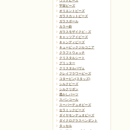
ウッドビーズ
宇宙ビーズ
オリエントビーズ
ガラスカットビーズ
ガラスボール
カラー鈴
ガラスモザイクビ－ズ
キャッツアイビーズ
キャンディビーズ
キュービックジルコニア
クラフトウォッチ
クリスタルシート
グリッター
クリスタルパヴェ
クレイフラワービーズ
コターピン(スタッズ)
シルクビーズ
シルクリボン
透かしパーツ
スパンコール
スーパーデュオビーズ
セラミックビーズ
ダイヤモンデュオビーズ
ダイクログラスペンダント
タッセル