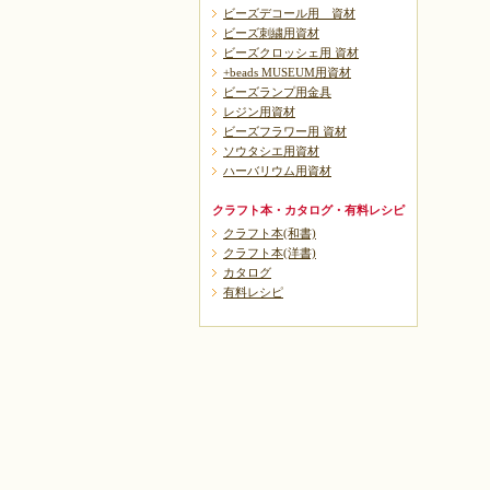
ビーズデコール用 資材
ビーズ刺繍用資材
ビーズクロッシェ用 資材
+beads MUSEUM用資材
ビーズランプ用金具
レジン用資材
ビーズフラワー用 資材
ソウタシエ用資材
ハーバリウム用資材
クラフト本・カタログ・有料レシピ
クラフト本(和書)
クラフト本(洋書)
カタログ
有料レシピ