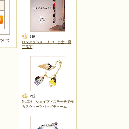
ついて
ロングタペストリー(一富士二鷹
三茄子)
No.308 シェイプドステッチで作
るスウィーツバッグチャーム