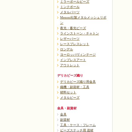
ミラーボールビーズ
ミンクボール
メタルパーツ
Menoni社製メタルメッシュリボ
ン
夜光・蓄光ビーズ
ラインストーン・チャトン
レザーパーツ
レースブレスレット
ロンデル
ヨーロッパヴィンテージ
インプレスアート
アウトレット
デリカビーズ織り
デリカビーズ織り用金具
織機・副資材・工具
材料セット
メタルビーズ
金具・副資材
金具
副資材
工具・ケース・フレーム
ビーズステッチ用 資材