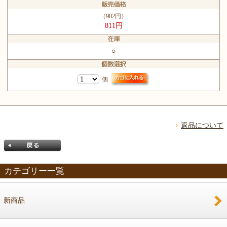
（902円）
811円
○
個
返品について
カテゴリー一覧
新商品
戻る