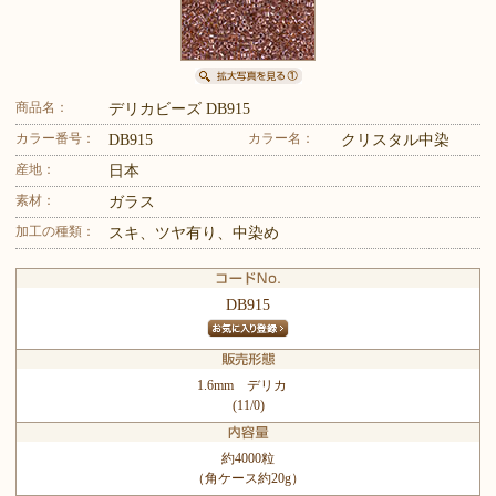
商品名：
デリカビーズ DB915
カラー番号：
カラー名：
DB915
クリスタル中染
産地：
日本
素材：
ガラス
加工の種類：
スキ、ツヤ有り、中染め
DB915
1.6mm デリカ
(11/0)
約4000粒
（角ケース約20g）