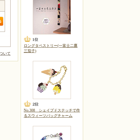
ロングタペストリー(一富士二鷹
三茄子)
ついて
No.308 シェイプドステッチで作
るスウィーツバッグチャーム