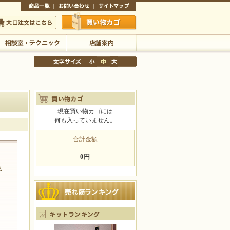
商品一覧
お問い合わせ
サイトマップ
買い物かご
口注文はこちら
相談室・テクニック
店舗案内
現在買い物カゴには
何も入っていません。
文字サイズの変更
小
中
大
合計金額
0円
色