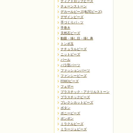
ティアドロップビーズ
チェーンストーン
デカールビーズ(転写ビーズ)
デザインビーズ
手づくりパ－ツ
手巻き
天然石ビーズ
動眼・挿し目・挿し鼻
トンボ玉
ナチュラルビーズ
ニットビーズ
パール
バラ型パーツ
ファッションパーツ
ファンシービーズ
FIMOビーズ
フェザー
プラスチック・アクリルストーン
プラスチックビーズ
プレクシカットビーズ
ボタン
ポニービーズ
ポンポン
ミラクルビーズ
ミラージュビーズ