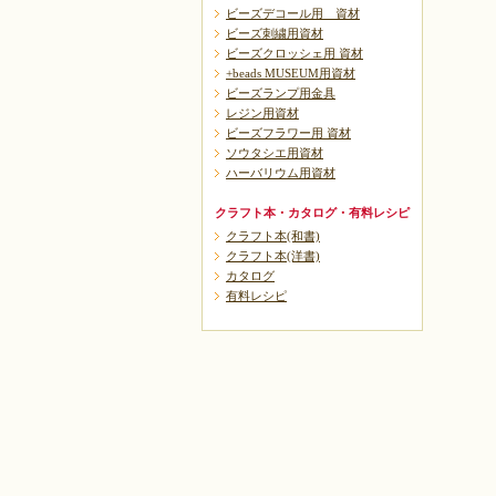
ビーズデコール用 資材
ビーズ刺繍用資材
ビーズクロッシェ用 資材
+beads MUSEUM用資材
ビーズランプ用金具
レジン用資材
ビーズフラワー用 資材
ソウタシエ用資材
ハーバリウム用資材
クラフト本・カタログ・有料レシピ
クラフト本(和書)
クラフト本(洋書)
カタログ
有料レシピ