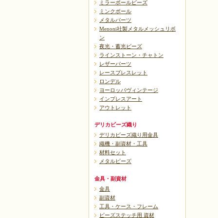
ミラーボールビーズ
ミンクボール
メタルパーツ
Menoni社製メタルメッシュリボ
ン
夜光・蓄光ビーズ
ラインストーン・チャトン
レザーパーツ
レースブレスレット
ロンデル
ヨーロッパヴィンテージ
インプレスアート
アウトレット
デリカビーズ織り
デリカビーズ織り用金具
織機・副資材・工具
材料セット
メタルビーズ
金具・副資材
金具
副資材
工具・ケース・フレーム
ビーズステッチ用 資材