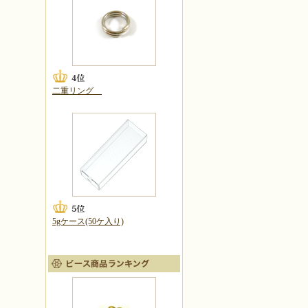
二重リング
5gケース(50ケ入り)