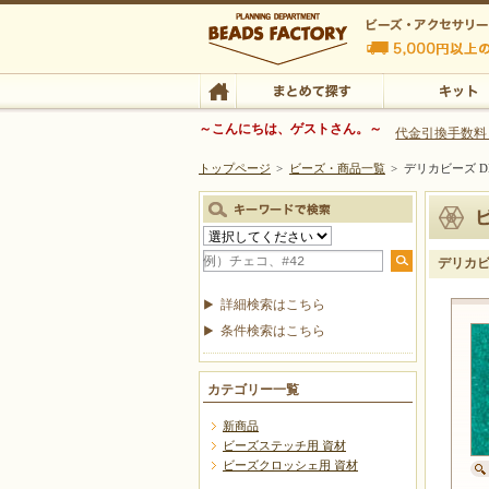
ビーズファクトリー ビーズ・パーツ・金具など
～こんにちは、ゲストさん。～
代金引換手数料
トップページ
>
ビーズ・商品一覧
>
デリカビーズ DB
ビーズ・アクセサリーの専門店 ビーズファクトリー
ビーズ・アクセサリー
TOP
まとめて探す
キット
デリカビー
詳細検索はこちら
条件検索はこちら
カテゴリー一覧
新商品
ビーズステッチ用 資材
ビーズクロッシェ用 資材