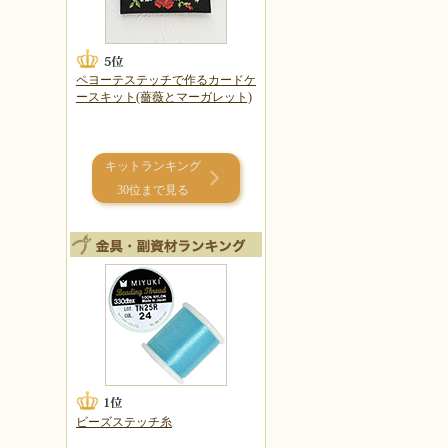
ペヨーテステッチで作るカードケ
ースキット(薔薇とマーガレット)
キットランキング
30位まで見る
ビーズステッチ糸