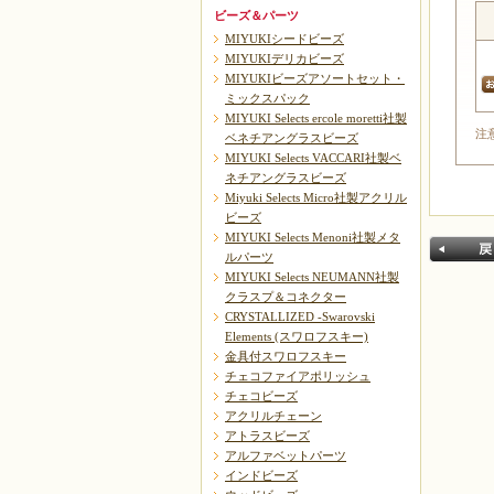
ビーズ＆パーツ
MIYUKIシードビーズ
MIYUKIデリカビーズ
MIYUKIビーズアソートセット・
ミックスパック
MIYUKI Selects ercole moretti社製
注
ベネチアングラスビーズ
MIYUKI Selects VACCARI社製ベ
ネチアングラスビーズ
Miyuki Selects Micro社製アクリル
ビーズ
MIYUKI Selects Menoni社製メタ
ルパーツ
MIYUKI Selects NEUMANN社製
クラスプ＆コネクター
CRYSTALLIZED -Swarovski
Elements (スワロフスキー)
金具付スワロフスキー
チェコファイアポリッシュ
チェコビーズ
戻る
アクリルチェーン
アトラスビーズ
アルファベットパーツ
インドビーズ