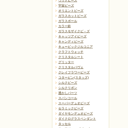
ウッドビーズ
宇宙ビーズ
オリエントビーズ
ガラスカットビーズ
ガラスボール
カラー鈴
ガラスモザイクビ－ズ
キャッツアイビーズ
キャンディビーズ
キュービックジルコニア
クラフトウォッチ
クリスタルシート
グリッター
クリスタルパヴェ
クレイフラワービーズ
コターピン(スタッズ)
シルクビーズ
シルクリボン
透かしパーツ
スパンコール
スーパーデュオビーズ
セラミックビーズ
ダイヤモンデュオビーズ
ダイクログラスペンダント
タッセル