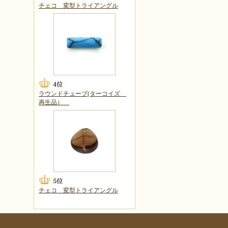
チェコ 変型トライアングル
ラウンドチューブ(ターコイズ
再生品）
チェコ 変型トライアングル