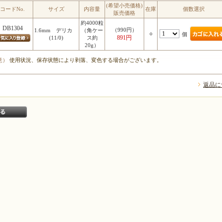
(希望小売価格)
コードNo.
サイズ
内容量
在庫
個数選択
販売価格
約4000粒
DB1304
（990円）
1.6mm デリカ
（角ケー
○
個
891円
(11/0)
ス約
20g）
意）
使用状況、保存状態により剥落、変色する場合がございます。
返品に