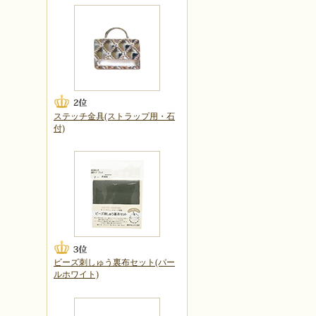
ステッチ金具(ストラップ用・石
付)
ビーズ刺しゅう裏布セット(パー
ルホワイト)