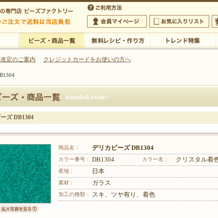
・アクセサリーの専門店
 改定のご案内
クレジットカードをお使いの方へ
1304
ご利用方法
 5,000円以上のご注文で送料は当店が負担いたします
の専門店 ビーズファクトリー 5,000円以上のご注文で送料は当店が負担いたします
会員マイページ
お気に入りリスト
大
ビーズ・商品一覧
無料レシピ・作り方
トレンド特集
ズ DB1304
商品名：
デリカビーズ DB1304
カラー番号：
DB1304
カラー名：
クリスタル着
産地：
日本
素材：
ガラス
加工の種類：
スキ、ツヤ有り、着色