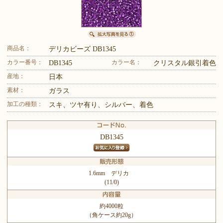
商品名：
デリカビーズ DB1345
カラー番号：
カラー名：
DB1345
クリスタル銀引着色
産地：
日本
素材：
ガラス
加工の種類：
スキ、ツヤ有り、シルバー、着色
DB1345
1.6mm デリカ
(11/0)
約4000粒
（角ケース約20g）