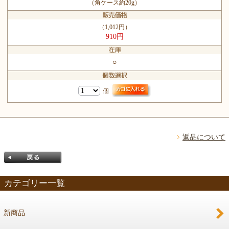
（角ケース約20g）
（1,012円）
910円
○
個
返品について
カテゴリー一覧
新商品
戻る