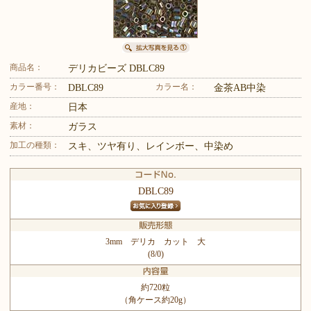
商品名：
デリカビーズ DBLC89
カラー番号：
カラー名：
DBLC89
金茶AB中染
産地：
日本
素材：
ガラス
加工の種類：
スキ、ツヤ有り、レインボー、中染め
DBLC89
3mm デリカ カット 大
(8/0)
約720粒
（角ケース約20g）