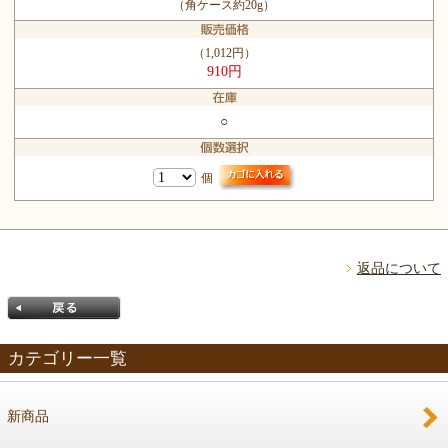
（角ケース約20g）
（1,012円）
910円
○
個
返品について
カテゴリー一覧
新商品
戻る