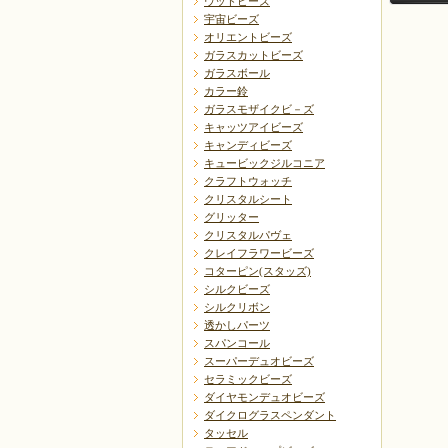
ウッドビーズ
宇宙ビーズ
オリエントビーズ
ガラスカットビーズ
ガラスボール
カラー鈴
ガラスモザイクビ－ズ
キャッツアイビーズ
戻る
キャンディビーズ
キュービックジルコニア
クラフトウォッチ
クリスタルシート
グリッター
クリスタルパヴェ
クレイフラワービーズ
コターピン(スタッズ)
シルクビーズ
シルクリボン
透かしパーツ
スパンコール
スーパーデュオビーズ
セラミックビーズ
ダイヤモンデュオビーズ
ダイクログラスペンダント
タッセル