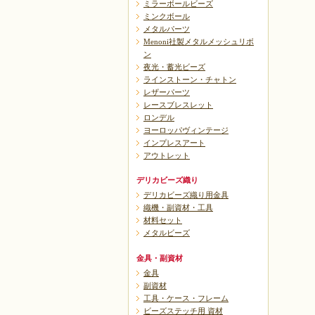
ミラーボールビーズ
ミンクボール
メタルパーツ
Menoni社製メタルメッシュリボ
ン
夜光・蓄光ビーズ
ラインストーン・チャトン
レザーパーツ
レースブレスレット
ロンデル
ヨーロッパヴィンテージ
インプレスアート
アウトレット
デリカビーズ織り
デリカビーズ織り用金具
織機・副資材・工具
材料セット
メタルビーズ
金具・副資材
金具
副資材
工具・ケース・フレーム
ビーズステッチ用 資材