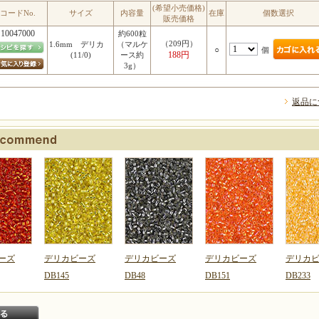
(希望小売価格)
コードNo.
サイズ
内容量
在庫
個数選択
販売価格
10047000
約600粒
（209円）
1.6mm デリカ
（マルケ
○
個
188円
(11/0)
ース約
3g）
返品に
ーズ
デリカビーズ
デリカビーズ
デリカビーズ
デリカ
DB145
DB48
DB151
DB233