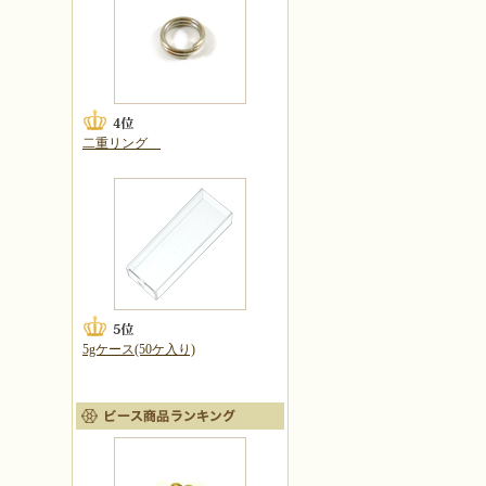
二重リング
5gケース(50ケ入り)