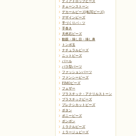
ティアドロップビーズ
チェーンストーン
デカールビーズ(転写ビーズ)
デザインビーズ
手づくりパ－ツ
手巻き
天然石ビーズ
動眼・挿し目・挿し鼻
トンボ玉
ナチュラルビーズ
ニットビーズ
パール
バラ型パーツ
ファッションパーツ
ファンシービーズ
FIMOビーズ
フェザー
プラスチック・アクリルストーン
プラスチックビーズ
プレクシカットビーズ
ボタン
ポニービーズ
ポンポン
ミラクルビーズ
ミラージュビーズ