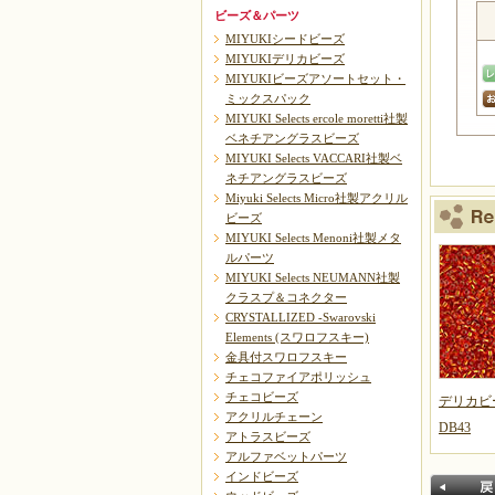
ビーズ＆パーツ
MIYUKIシードビーズ
MIYUKIデリカビーズ
MIYUKIビーズアソートセット・
ミックスパック
MIYUKI Selects ercole moretti社製
ベネチアングラスビーズ
MIYUKI Selects VACCARI社製ベ
ネチアングラスビーズ
Miyuki Selects Micro社製アクリル
ビーズ
MIYUKI Selects Menoni社製メタ
ルパーツ
MIYUKI Selects NEUMANN社製
クラスプ＆コネクター
CRYSTALLIZED -Swarovski
Elements (スワロフスキー)
金具付スワロフスキー
チェコファイアポリッシュ
チェコビーズ
デリカビ
アクリルチェーン
DB43
アトラスビーズ
アルファベットパーツ
インドビーズ