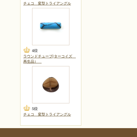
チェコ 変型トライアングル
ラウンドチューブ(ターコイズ
再生品）
チェコ 変型トライアングル