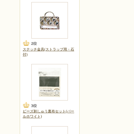
ステッチ金具(ストラップ用・石
付)
ビーズ刺しゅう裏布セット(パー
ルホワイト)