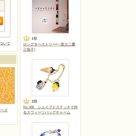
ついて
ロングタペストリー(一富士二鷹
三茄子)
No.308 シェイプドステッチで作
ビーズ
るスウィーツバッグチャーム