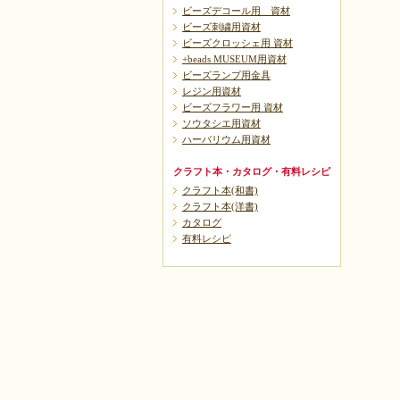
ビーズデコール用 資材
ビーズ刺繍用資材
ビーズクロッシェ用 資材
+beads MUSEUM用資材
ビーズランプ用金具
レジン用資材
ビーズフラワー用 資材
ソウタシエ用資材
ハーバリウム用資材
クラフト本・カタログ・有料レシピ
クラフト本(和書)
クラフト本(洋書)
カタログ
有料レシピ