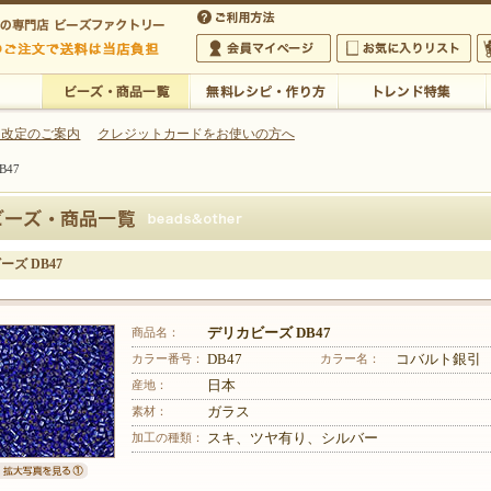
・アクセサリーの専門店
 改定のご案内
クレジットカードをお使いの方へ
B47
ご利用方法
 5,000円以上のご注文で送料は当店が負担いたします
の専門店 ビーズファクトリー 5,000円以上のご注文で送料は当店が負担いたします
会員マイページ
お気に入りリスト
大
ビーズ・商品一覧
無料レシピ・作り方
トレンド特集
ーズ DB47
商品名：
デリカビーズ DB47
カラー番号：
DB47
カラー名：
コバルト銀引
産地：
日本
素材：
ガラス
加工の種類：
スキ、ツヤ有り、シルバー