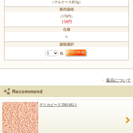
（マルケース約3g）
（176円）
158円
○
個
返品について
デリカビーズ DB1492-1