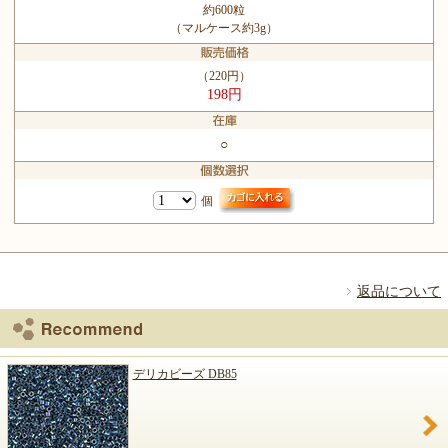
約600粒
（マルケース約3g）
（220円）
198円
○
個
返品について
デリカビーズ DB85