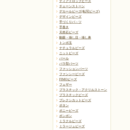
ティアドロップビーズ
チェーンストーン
デカールビーズ(転写ビーズ)
デザインビーズ
手づくりパ－ツ
手巻き
天然石ビーズ
動眼・挿し目・挿し鼻
トンボ玉
ナチュラルビーズ
ニットビーズ
パール
バラ型パーツ
ファッションパーツ
ファンシービーズ
FIMOビーズ
フェザー
プラスチック・アクリルストーン
プラスチックビーズ
プレクシカットビーズ
ボタン
ポニービーズ
ポンポン
ミラクルビーズ
ミラージュビーズ