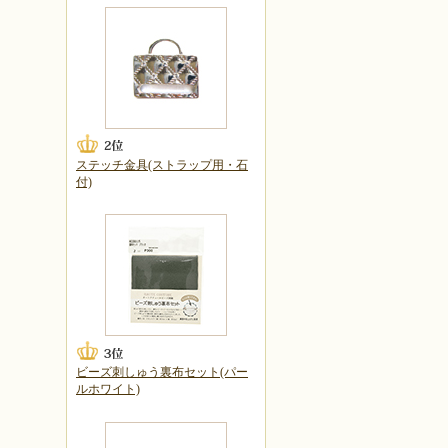
ステッチ金具(ストラップ用・石
付)
ビーズ刺しゅう裏布セット(パー
ルホワイト)