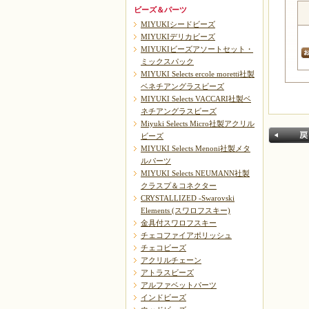
ビーズ＆パーツ
MIYUKIシードビーズ
MIYUKIデリカビーズ
MIYUKIビーズアソートセット・
ミックスパック
MIYUKI Selects ercole moretti社製
ベネチアングラスビーズ
MIYUKI Selects VACCARI社製ベ
ネチアングラスビーズ
Miyuki Selects Micro社製アクリル
ビーズ
MIYUKI Selects Menoni社製メタ
ルパーツ
MIYUKI Selects NEUMANN社製
クラスプ＆コネクター
CRYSTALLIZED -Swarovski
Elements (スワロフスキー)
金具付スワロフスキー
戻る
チェコファイアポリッシュ
チェコビーズ
アクリルチェーン
アトラスビーズ
アルファベットパーツ
インドビーズ