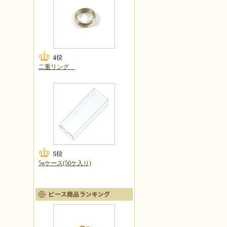
二重リング
5gケース(50ケ入り)