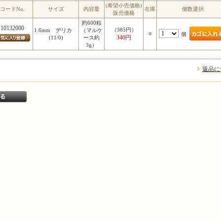
(希望小売価格)
コードNo.
サイズ
内容量
在庫
個数選択
販売価格
約600粒
10132000
（385円）
1.6mm デリカ
（マルケ
○
個
346円
(11/0)
ース約
3g）
返品に