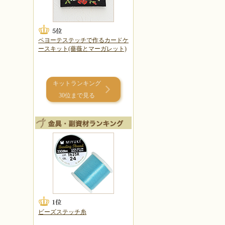
ペヨーテステッチで作るカードケ
ースキット(薔薇とマーガレット)
キットランキング
30位まで見る
ビーズステッチ糸