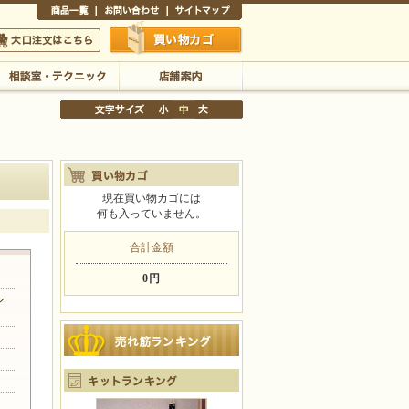
商品一覧
お問い合わせ
サイトマップ
買い物かご
口注文はこちら
相談室・テクニック
店舗案内
現在買い物カゴには
何も入っていません。
文字サイズの変更
小
中
大
合計金額
0円
ル