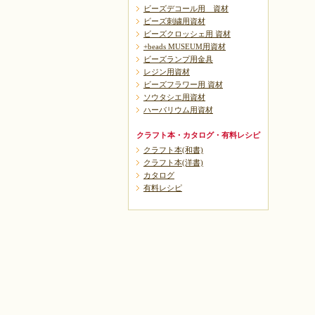
ビーズデコール用 資材
ビーズ刺繍用資材
ビーズクロッシェ用 資材
+beads MUSEUM用資材
ビーズランプ用金具
レジン用資材
ビーズフラワー用 資材
ソウタシエ用資材
ハーバリウム用資材
クラフト本・カタログ・有料レシピ
クラフト本(和書)
クラフト本(洋書)
カタログ
有料レシピ