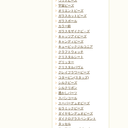
ウッドビーズ
宇宙ビーズ
オリエントビーズ
ガラスカットビーズ
ガラスボール
カラー鈴
ガラスモザイクビ－ズ
キャッツアイビーズ
キャンディビーズ
キュービックジルコニア
クラフトウォッチ
クリスタルシート
グリッター
クリスタルパヴェ
クレイフラワービーズ
コターピン(スタッズ)
シルクビーズ
シルクリボン
透かしパーツ
スパンコール
スーパーデュオビーズ
セラミックビーズ
ダイヤモンデュオビーズ
ダイクログラスペンダント
タッセル