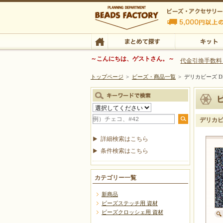
ビーズファクトリー ビーズ・パーツ・金具など
～こんにちは、ゲストさん。～
代金引換手数料
トップページ
>
ビーズ・商品一覧
>
デリカビーズ DB
ビーズ・アクセサリーの専門店 ビーズファクトリー
ビーズ・アクセサリー
TOP
まとめて探す
キット
デリカビー
詳細検索はこちら
条件検索はこちら
カテゴリー一覧
新商品
ビーズステッチ用 資材
ビーズクロッシェ用 資材