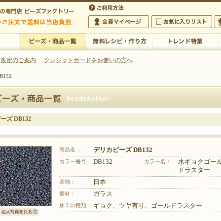
・アクセサリーの専門店
 改定のご案内
クレジットカードをお使いの方へ
132
ご利用方法
 5,000円以上のご注文で送料は当店が負担いたします
の専門店 ビーズファクトリー 5,000円以上のご注文で送料は当店が負担いたします
会員マイページ
お気に入りリスト
大
ビーズ・商品一覧
無料レシピ・作り方
トレンド特集
ズ DB132
商品名：
デリカビーズ DB132
カラー番号：
DB132
カラー名：
水ギョクゴー
ドラスター
産地：
日本
素材：
ガラス
加工の種類：
ギョク、ツヤ有り、ゴールドラスター