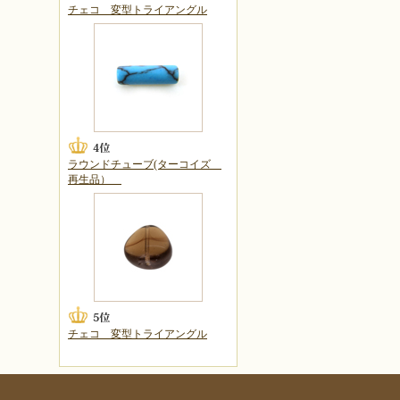
チェコ 変型トライアングル
ラウンドチューブ(ターコイズ
再生品）
チェコ 変型トライアングル