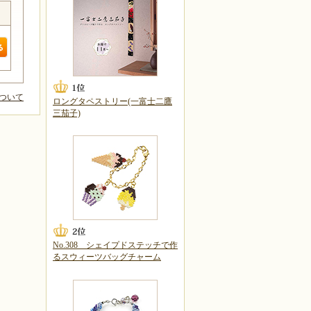
ついて
ロングタペストリー(一富士二鷹
三茄子)
No.308 シェイプドステッチで作
るスウィーツバッグチャーム