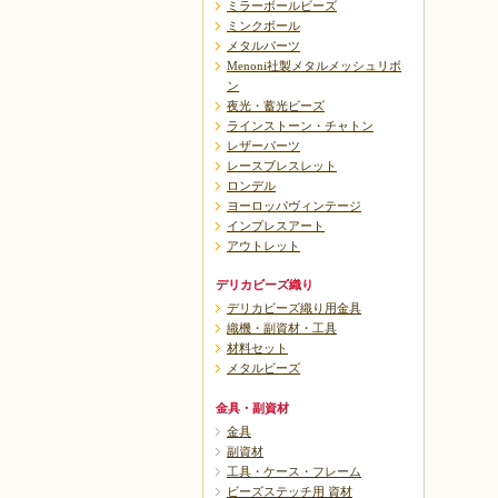
ミラーボールビーズ
ミンクボール
メタルパーツ
Menoni社製メタルメッシュリボ
ン
夜光・蓄光ビーズ
ラインストーン・チャトン
レザーパーツ
レースブレスレット
ロンデル
ヨーロッパヴィンテージ
インプレスアート
アウトレット
デリカビーズ織り
デリカビーズ織り用金具
織機・副資材・工具
材料セット
メタルビーズ
金具・副資材
金具
副資材
工具・ケース・フレーム
ビーズステッチ用 資材