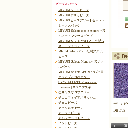
ビーズ＆パーツ
MIYUKIシードビーズ
MIYUKIデリカビーズ
MIYUKIビーズアソートセット・
ミックスパック
MIYUKI Selects ercole moretti社製
ベネチアングラスビーズ
MIYUKI Selects VACCARI社製ベ
ネチアングラスビーズ
Miyuki Selects Micro社製アクリル
ビーズ
MIYUKI Selects Menoni社製メタ
ルパーツ
MIYUKI Selects NEUMANN社製
クラスプ＆コネクター
CRYSTALLIZED -Swarovski
Elements (スワロフスキー)
金具付スワロフスキー
チェコファイアポリッシュ
チェコビーズ
デリカビ
アクリルチェーン
DB1753
アトラスビーズ
アルファベットパーツ
インドビーズ