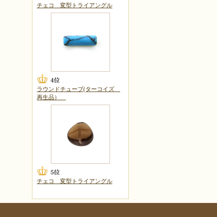
チェコ 変型トライアングル
ラウンドチューブ(ターコイズ
再生品）
チェコ 変型トライアングル