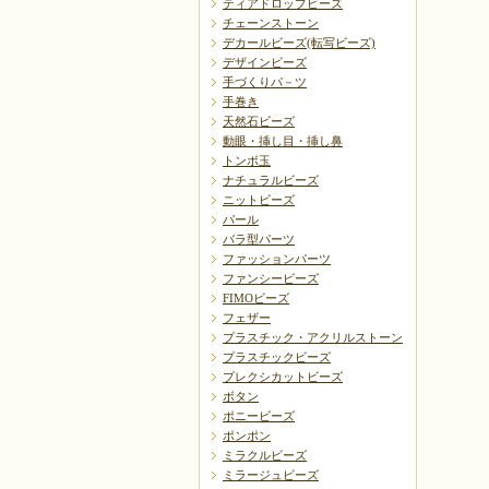
ティアドロップビーズ
チェーンストーン
デカールビーズ(転写ビーズ)
デザインビーズ
手づくりパ－ツ
手巻き
天然石ビーズ
動眼・挿し目・挿し鼻
トンボ玉
ナチュラルビーズ
ニットビーズ
パール
バラ型パーツ
ファッションパーツ
ファンシービーズ
FIMOビーズ
フェザー
プラスチック・アクリルストーン
プラスチックビーズ
プレクシカットビーズ
ボタン
ポニービーズ
ポンポン
ミラクルビーズ
ミラージュビーズ