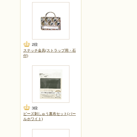
ステッチ金具(ストラップ用・石
付)
ビーズ刺しゅう裏布セット(パー
ルホワイト)