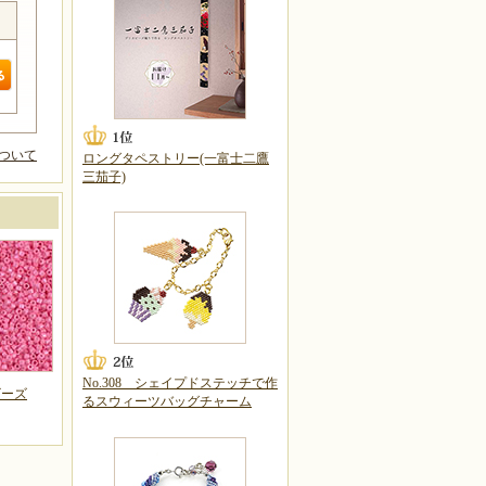
ついて
ロングタペストリー(一富士二鷹
三茄子)
No.308 シェイプドステッチで作
ビーズ
るスウィーツバッグチャーム