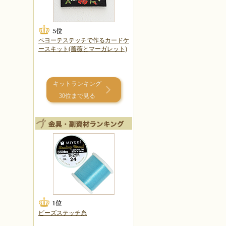
ペヨーテステッチで作るカードケ
ースキット(薔薇とマーガレット)
キットランキング
30位まで見る
ビーズステッチ糸