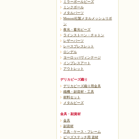
ミラーボールビーズ
ミンクボール
メタルパーツ
Menoni社製メタルメッシュリボ
ン
夜光・蓄光ビーズ
ラインストーン・チャトン
レザーパーツ
レースブレスレット
ロンデル
ヨーロッパヴィンテージ
インプレスアート
アウトレット
デリカビーズ織り
デリカビーズ織り用金具
織機・副資材・工具
材料セット
メタルビーズ
金具・副資材
金具
副資材
工具・ケース・フレーム
ビーズステッチ用 資材