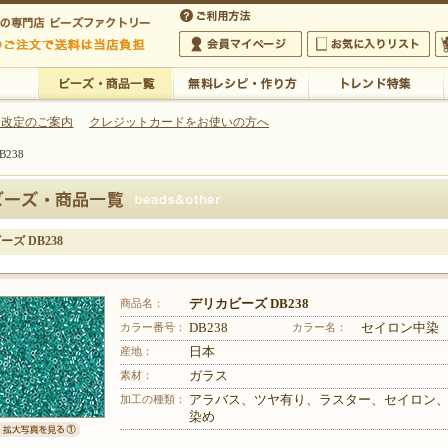
・アクセサリーの専門店
 改定のご案内
クレジットカードをお使いの方へ
238
ご利用方法
 5,000円以上のご注文で送料は当店が負担いたします
の専門店 ビーズファクトリー 5,000円以上のご注文で送料は当店が負担いたします
会員マイページ
お気に入りリスト
大
ビーズ・商品一覧
無料レシピ・作り方
トレンド特集
ズ DB238
商品名：
デリカビーズ DB238
カラー番号：
DB238
カラー名：
セイロン中染
産地：
日本
素材：
ガラス
加工の種類：
アラバス、ツヤ有り、ラスター、セイロン
染め