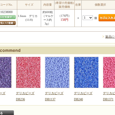
(希望小売価格)
コードNo.
サイズ
内容量
在庫
個数選択
販売価格
10238000
約600粒
（176円）
1.6mm デリカ
（マルケ
○
個
158円
(11/0)
ース約
3g）
返品に
ーズ
デリカビーズ
デリカビーズ
デリカビーズ
デリカ
DB236
DB1137
DB240
DB1371