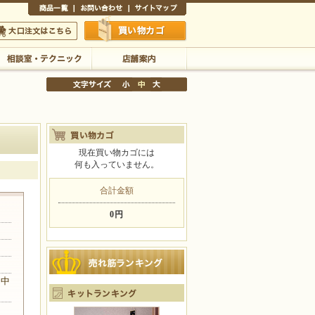
商品一覧
お問い合わせ
サイトマップ
買い物かご
口注文はこちら
相談室・テクニック
店舗案内
現在買い物カゴには
何も入っていません。
文字サイズの変更
小
中
大
合計金額
0円
、中