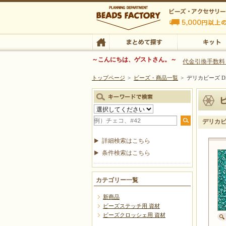
ビーズファクトリー ビーズ・パーツ・金具など
～こんにちは、ゲストさん。～
代金引換手数料
トップページ
>
ビーズ・商品一覧
>
デリカビーズ DB
ビーズ・アクセサリーの専門店 ビーズファクトリー
ビーズ・アクセサリー
TOP
まとめて探す
キット
デリカビー
詳細検索はこちら
条件検索はこちら
カテゴリー一覧
新商品
ビーズステッチ用 資材
ビーズクロッシェ用 資材