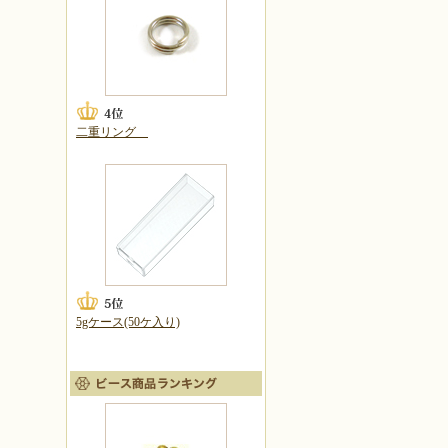
二重リング
5gケース(50ケ入り)