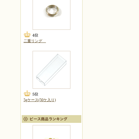
二重リング
5gケース(50ケ入り)