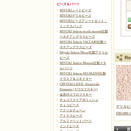
ビーズ＆パーツ
MIYUKIシードビーズ
MIYUKIデリカビーズ
MIYUKIビーズアソートセット・
ミックスパック
MIYUKI Selects ercole moretti社製
ベネチアングラスビーズ
MIYUKI Selects VACCARI社製ベ
ネチアングラスビーズ
Miyuki Selects Micro社製アクリル
ビーズ
MIYUKI Selects Menoni社製メタ
ルパーツ
MIYUKI Selects NEUMANN社製
クラスプ＆コネクター
CRYSTALLIZED -Swarovski
Elements (スワロフスキー)
金具付スワロフスキー
チェコファイアポリッシュ
チェコビーズ
デリカビ
アクリルチェーン
DB1490-1
アトラスビーズ
アルファベットパーツ
インドビーズ