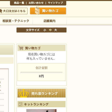
商品一覧
お問い合わせ
サイトマップ
買い物かご
口注文はこちら
相談室・テクニック
店舗案内
現在買い物カゴには
何も入っていません。
文字サイズの変更
小
中
大
合計金額
0円
ョ
タ
ー