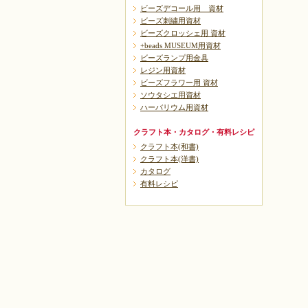
ビーズデコール用 資材
ビーズ刺繍用資材
ビーズクロッシェ用 資材
+beads MUSEUM用資材
ビーズランプ用金具
レジン用資材
ビーズフラワー用 資材
ソウタシエ用資材
ハーバリウム用資材
クラフト本・カタログ・有料レシピ
クラフト本(和書)
クラフト本(洋書)
カタログ
有料レシピ