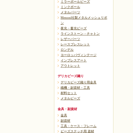
ミラーボールビーズ
ミンクボール
メタルパーツ
Menoni社製メタルメッシュリボ
ン
夜光・蓄光ビーズ
ラインストーン・チャトン
レザーパーツ
レースブレスレット
ロンデル
ヨーロッパヴィンテージ
インプレスアート
アウトレット
デリカビーズ織り
デリカビーズ織り用金具
織機・副資材・工具
材料セット
メタルビーズ
金具・副資材
金具
副資材
工具・ケース・フレーム
ビーズステッチ用 資材