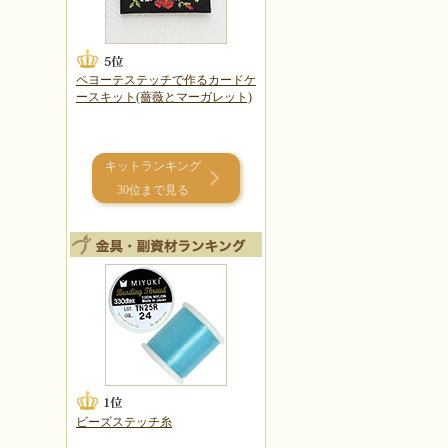
ペヨーテステッチで作るカードケ
ースキット(薔薇とマーガレット)
キットランキング
30位まで見る
ビーズステッチ糸