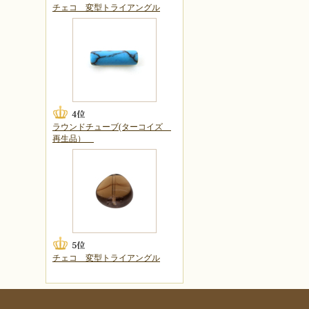
チェコ 変型トライアングル
ラウンドチューブ(ターコイズ
再生品）
チェコ 変型トライアングル