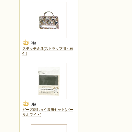
ステッチ金具(ストラップ用・石
付)
ビーズ刺しゅう裏布セット(パー
ルホワイト)