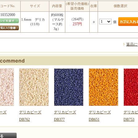
(希望小売価格)
コードNo.
サイズ
内容量
在庫
個数選択
販売価格
10352000
約600粒
（264円）
1.6mm デリカ
（マルケ
○
個
237円
(11/0)
ース約
3g）
返品に
ーズ
デリカビーズ
デリカビーズ
デリカビーズ
デリカ
DB762
DB377
DB651
DB753