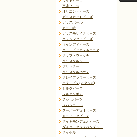
ウッドビーズ
宇宙ビーズ
オリエントビーズ
ガラスカットビーズ
ガラスボール
カラー鈴
ガラスモザイクビ－ズ
キャッツアイビーズ
戻る
キャンディビーズ
キュービックジルコニア
クラフトウォッチ
クリスタルシート
グリッター
クリスタルパヴェ
クレイフラワービーズ
コターピン(スタッズ)
シルクビーズ
シルクリボン
透かしパーツ
スパンコール
スーパーデュオビーズ
セラミックビーズ
ダイヤモンデュオビーズ
ダイクログラスペンダント
タッセル