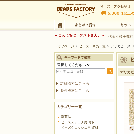
ビーズファクトリー ビーズ・パーツ・金具など
～こんにちは、ゲストさん。～
代金引換手数料
トップページ
>
ビーズ・商品一覧
>
デリカビーズ DB
ビーズ・アクセサリーの専門店 ビーズファクトリー
ビーズ・アクセサリー
TOP
まとめて探す
キット
デリカビー
詳細検索はこちら
条件検索はこちら
カテゴリー一覧
新商品
ビーズステッチ用 資材
ビーズクロッシェ用 資材