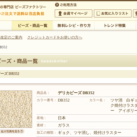
・アクセサリーの専門店
 改定のご案内
クレジットカードをお使いの方へ
352
ご利用方法
 5,000円以上のご注文で送料は当店が負担いたします
の専門店 ビーズファクトリー 5,000円以上のご注文で送料は当店が負担いたします
会員マイページ
お気に入りリスト
大
ビーズ・商品一覧
無料レシピ・作り方
トレンド特集
ズ DB352
商品名：
デリカビーズ DB352
カラー番号：
DB352
カラー名：
ツヤ消 白ギ
ク焼付けラス
ー アイボリ
産地：
日本
素材：
ガラス
加工の種類：
ギョク、ツヤ消し、焼付けラスター