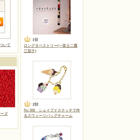
ついて
ロングタペストリー(一富士二鷹
三茄子)
No.308 シェイプドステッチで作
ビーズ
るスウィーツバッグチャーム