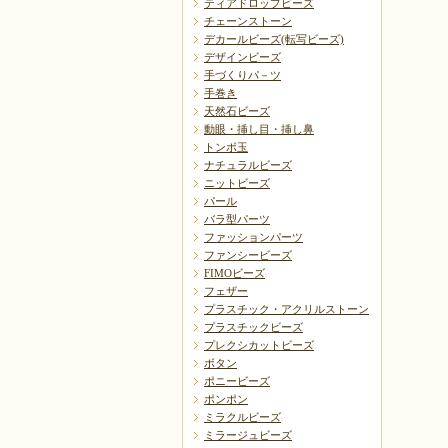
ティアドロップビーズ
チェーンストーン
デカールビーズ(転写ビーズ)
デザインビーズ
手づくりパ－ツ
手巻き
天然石ビーズ
動眼・挿し目・挿し鼻
トンボ玉
ナチュラルビーズ
ニットビーズ
パール
バラ型パーツ
ファッションパーツ
ファンシービーズ
FIMOビーズ
フェザー
プラスチック・アクリルストーン
プラスチックビーズ
プレクシカットビーズ
ボタン
ポニービーズ
ポンポン
ミラクルビーズ
ミラージュビーズ