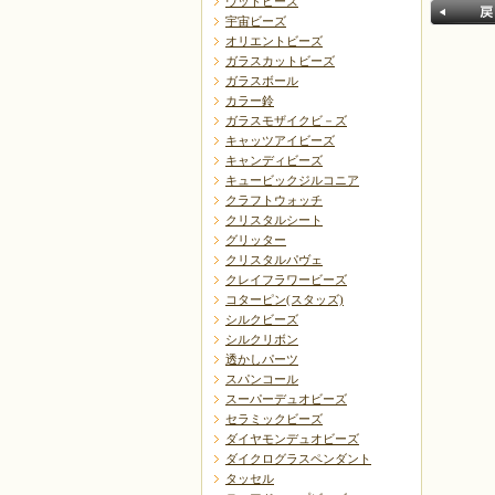
ウッドビーズ
宇宙ビーズ
オリエントビーズ
ガラスカットビーズ
ガラスボール
カラー鈴
ガラスモザイクビ－ズ
キャッツアイビーズ
キャンディビーズ
戻る
キュービックジルコニア
クラフトウォッチ
クリスタルシート
グリッター
クリスタルパヴェ
クレイフラワービーズ
コターピン(スタッズ)
シルクビーズ
シルクリボン
透かしパーツ
スパンコール
スーパーデュオビーズ
セラミックビーズ
ダイヤモンデュオビーズ
ダイクログラスペンダント
タッセル