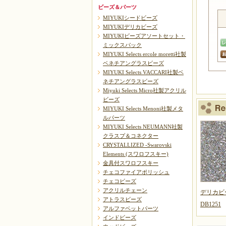
ビーズ＆パーツ
MIYUKIシードビーズ
MIYUKIデリカビーズ
MIYUKIビーズアソートセット・
ミックスパック
MIYUKI Selects ercole moretti社製
ベネチアングラスビーズ
MIYUKI Selects VACCARI社製ベ
ネチアングラスビーズ
Miyuki Selects Micro社製アクリル
ビーズ
MIYUKI Selects Menoni社製メタ
ルパーツ
MIYUKI Selects NEUMANN社製
クラスプ＆コネクター
CRYSTALLIZED -Swarovski
Elements (スワロフスキー)
金具付スワロフスキー
チェコファイアポリッシュ
チェコビーズ
アクリルチェーン
デリカビ
アトラスビーズ
DB1251
アルファベットパーツ
インドビーズ