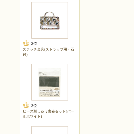
ステッチ金具(ストラップ用・石
付)
ビーズ刺しゅう裏布セット(パー
ルホワイト)