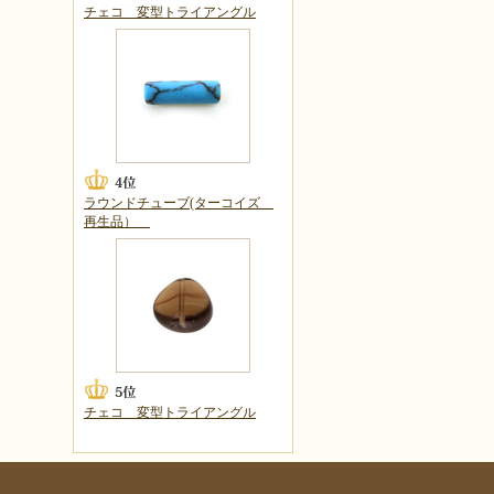
チェコ 変型トライアングル
ラウンドチューブ(ターコイズ
再生品）
チェコ 変型トライアングル