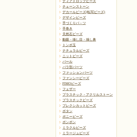
ティアドロップビーズ
チェーンストーン
デカールビーズ(転写ビーズ)
デザインビーズ
手づくりパ－ツ
手巻き
天然石ビーズ
動眼・挿し目・挿し鼻
トンボ玉
ナチュラルビーズ
ニットビーズ
パール
バラ型パーツ
ファッションパーツ
ファンシービーズ
FIMOビーズ
フェザー
プラスチック・アクリルストーン
プラスチックビーズ
プレクシカットビーズ
ボタン
ポニービーズ
ポンポン
ミラクルビーズ
ミラージュビーズ