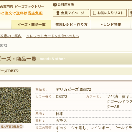
・アクセサリーの専門店
 改定のご案内
クレジットカードをお使いの方へ
372
ご利用方法
 5,000円以上のご注文で送料は当店が負担いたします
の専門店 ビーズファクトリー 5,000円以上のご注文で送料は当店が負担いたします
会員マイページ
お気に入りリスト
大
ビーズ・商品一覧
無料レシピ・作り方
トレンド特集
ズ DB372
商品名：
デリカビーズ DB372
カラー番号：
DB372
カラー名：
ツヤ消 黄ギ
クゴールドラ
ターAB
産地：
日本
素材：
ガラス
加工の種類：
ギョク、ツヤ消し、レインボー、ゴールド