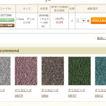
ター
(希望小売価格)
コードNo.
サイズ
内容量
在庫
個数選択
販売価格
10372000
約600粒
（462円）
1.6mm デリカ
（マルケ
○
個
415円
(11/0)
ース約
3g）
返品に
ーズ
デリカビーズ
デリカビーズ
デリカビーズ
デリカ
DB379
DB64
DB797
DB112