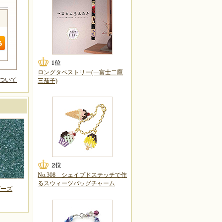
ロングタペストリー(一富士二鷹
ついて
三茄子)
No.308 シェイプドステッチで作
るスウィーツバッグチャーム
ビーズ