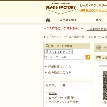
ビーズファクトリー ビーズ・パーツ・金具など
～こんにちは、ゲストさん。～
代金引換手数料
トップページ
>
ビーズ・商品一覧
>
デリカビーズ DB
ビーズ・アクセサリーの専門店 ビーズファクトリー
ビーズ・アクセサリー
TOP
まとめて探す
キット
デリカビー
詳細検索はこちら
条件検索はこちら
カテゴリー一覧
新商品
ビーズステッチ用 資材
ビーズクロッシェ用 資材