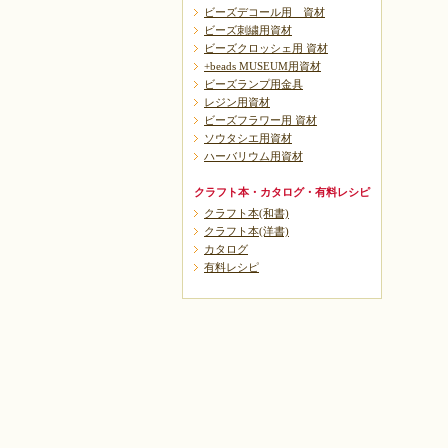
ビーズデコール用 資材
ビーズ刺繍用資材
ビーズクロッシェ用 資材
+beads MUSEUM用資材
ビーズランプ用金具
レジン用資材
ビーズフラワー用 資材
ソウタシエ用資材
ハーバリウム用資材
クラフト本・カタログ・有料レシピ
クラフト本(和書)
クラフト本(洋書)
カタログ
有料レシピ