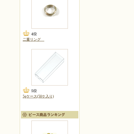
二重リング
5gケース(50ケ入り)