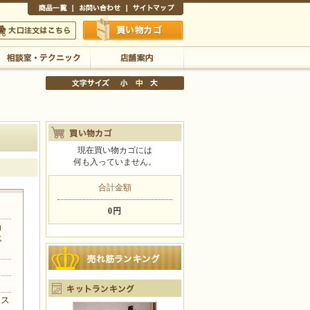
商品一覧
お問い合わせ
サイトマップ
買い物かご
口注文はこちら
相談室・テクニック
店舗案内
現在買い物カゴには
何も入っていません。
文字サイズの変更
小
中
大
合計金額
0円
ョ
ス
ラス