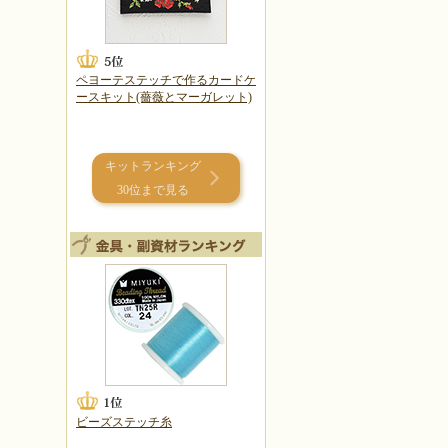
ペヨーテステッチで作るカードケ
ースキット(薔薇とマーガレット)
キットランキング
30位まで見る
ビーズステッチ糸