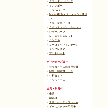
ミラーボールビーズ
ミンクボール
メタルパーツ
Menoni社製メタルメッシュリボ
ン
夜光・蓄光ビーズ
ラインストーン・チャトン
レザーパーツ
レースブレスレット
ロンデル
ヨーロッパヴィンテージ
インプレスアート
アウトレット
デリカビーズ織り
デリカビーズ織り用金具
織機・副資材・工具
材料セット
メタルビーズ
金具・副資材
金具
副資材
工具・ケース・フレーム
ビーズステッチ用 資材