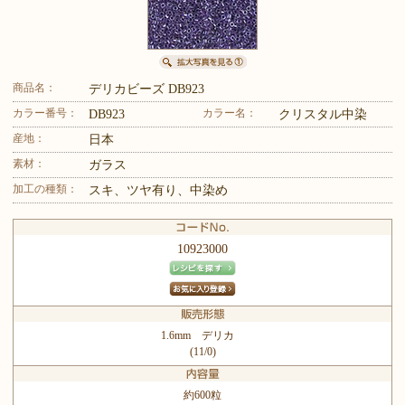
商品名：
デリカビーズ DB923
カラー番号：
カラー名：
DB923
クリスタル中染
産地：
日本
素材：
ガラス
加工の種類：
スキ、ツヤ有り、中染め
10923000
1.6mm デリカ
(11/0)
約600粒