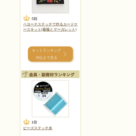
ペヨーテステッチで作るカードケ
ースキット(薔薇とマーガレット)
キットランキング
30位まで見る
ビーズステッチ糸