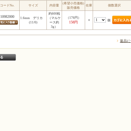
(希望小売価格)
コードNo.
サイズ
内容量
在庫
個数選択
販売価格
約600粒
10982000
（176円）
1.6mm デリカ
（マルケ
○
個
158円
(11/0)
ース約
3g）
返品に