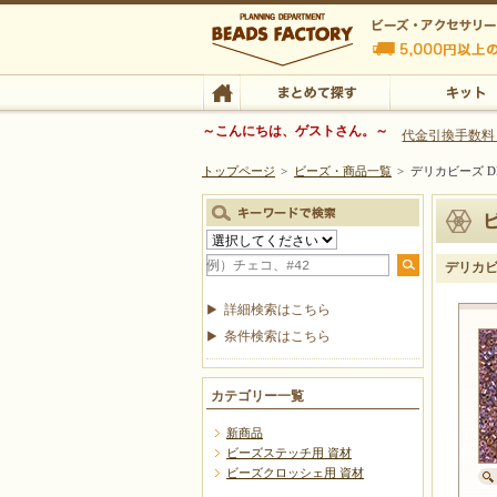
ビーズファクトリー ビーズ・パーツ・金具など
～こんにちは、ゲストさん。～
代金引換手数料
トップページ
>
ビーズ・商品一覧
>
デリカビーズ DB
ビーズ・アクセサリーの専門店 ビーズファクトリー
ビーズ・アクセサリー
TOP
まとめて探す
キット
デリカビー
詳細検索はこちら
条件検索はこちら
カテゴリー一覧
新商品
ビーズステッチ用 資材
ビーズクロッシェ用 資材