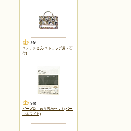
ステッチ金具(ストラップ用・石
付)
ビーズ刺しゅう裏布セット(パー
ルホワイト)