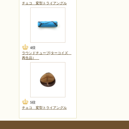
チェコ 変型トライアングル
ラウンドチューブ(ターコイズ
再生品）
チェコ 変型トライアングル