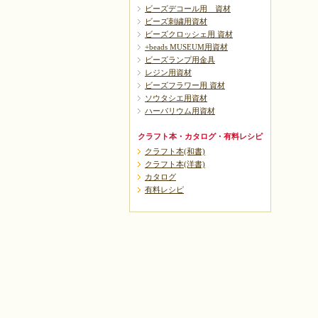
ビーズデコール用 資材
ビーズ刺繍用資材
ビーズクロッシェ用 資材
+beads MUSEUM用資材
ビーズランプ用金具
レジン用資材
ビーズフラワー用 資材
ソウタシエ用資材
ハーバリウム用資材
クラフト本・カタログ・有料レシピ
クラフト本(和書)
クラフト本(洋書)
カタログ
有料レシピ