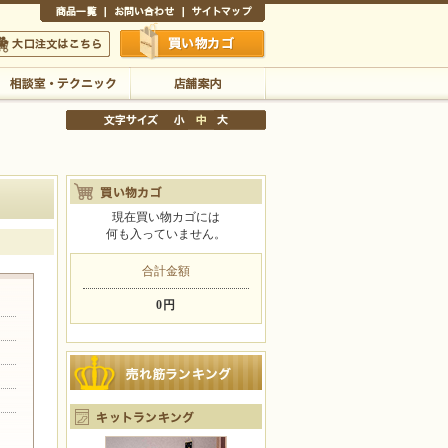
商品一覧
お問い合わせ
サイトマップ
買い物かご
口注文はこちら
相談室・テクニック
店舗案内
現在買い物カゴには
何も入っていません。
文字サイズの変更
小
中
大
合計金額
0円