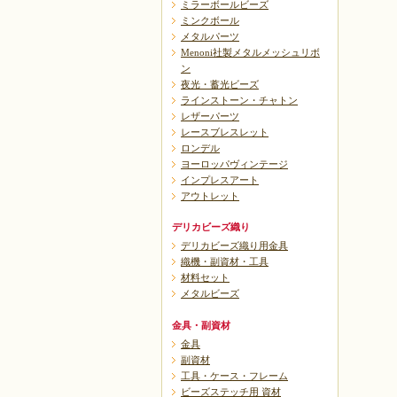
ミラーボールビーズ
ミンクボール
メタルパーツ
Menoni社製メタルメッシュリボ
ン
夜光・蓄光ビーズ
ラインストーン・チャトン
レザーパーツ
レースブレスレット
ロンデル
ヨーロッパヴィンテージ
インプレスアート
アウトレット
デリカビーズ織り
デリカビーズ織り用金具
織機・副資材・工具
材料セット
メタルビーズ
金具・副資材
金具
副資材
工具・ケース・フレーム
ビーズステッチ用 資材