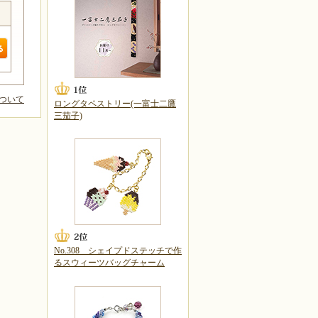
ついて
ロングタペストリー(一富士二鷹
三茄子)
No.308 シェイプドステッチで作
るスウィーツバッグチャーム