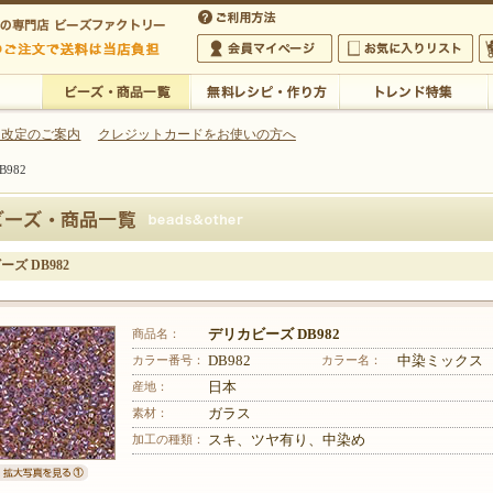
・アクセサリーの専門店
 改定のご案内
クレジットカードをお使いの方へ
982
ご利用方法
 5,000円以上のご注文で送料は当店が負担いたします
の専門店 ビーズファクトリー 5,000円以上のご注文で送料は当店が負担いたします
会員マイページ
お気に入りリスト
大
ビーズ・商品一覧
無料レシピ・作り方
トレンド特集
ズ DB982
商品名：
デリカビーズ DB982
カラー番号：
DB982
カラー名：
中染ミックス
産地：
日本
素材：
ガラス
加工の種類：
スキ、ツヤ有り、中染め