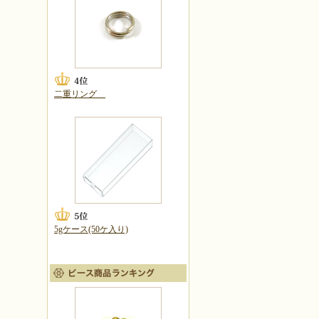
二重リング
5gケース(50ケ入り)