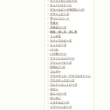
ティアドロップビーズ
チェーンストーン
デカールビーズ(転写ビーズ)
デザインビーズ
手づくりパ－ツ
手巻き
天然石ビーズ
動眼・挿し目・挿し鼻
トンボ玉
ナチュラルビーズ
ニットビーズ
パール
バラ型パーツ
ファッションパーツ
ファンシービーズ
FIMOビーズ
フェザー
プラスチック・アクリルストーン
プラスチックビーズ
プレクシカットビーズ
ボタン
ポニービーズ
ポンポン
ミラクルビーズ
ミラージュビーズ