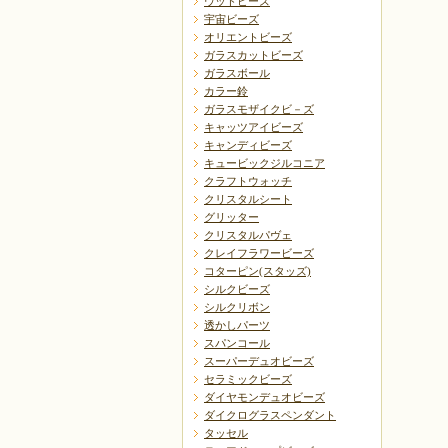
ウッドビーズ
宇宙ビーズ
オリエントビーズ
ガラスカットビーズ
ガラスボール
カラー鈴
ガラスモザイクビ－ズ
キャッツアイビーズ
キャンディビーズ
キュービックジルコニア
クラフトウォッチ
クリスタルシート
グリッター
クリスタルパヴェ
クレイフラワービーズ
コターピン(スタッズ)
シルクビーズ
シルクリボン
透かしパーツ
スパンコール
スーパーデュオビーズ
セラミックビーズ
ダイヤモンデュオビーズ
ダイクログラスペンダント
タッセル