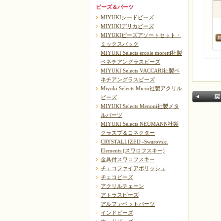
ビーズ＆パーツ
MIYUKIシードビーズ
MIYUKIデリカビーズ
MIYUKIビーズアソートセット・
ミックスパック
MIYUKI Selects ercole moretti社製
ベネチアングラスビーズ
MIYUKI Selects VACCARI社製ベ
ネチアングラスビーズ
Miyuki Selects Micro社製アクリル
ビーズ
MIYUKI Selects Menoni社製メタ
ルパーツ
MIYUKI Selects NEUMANN社製
クラスプ＆コネクター
CRYSTALLIZED -Swarovski
Elements (スワロフスキー)
金具付スワロフスキー
戻る
チェコファイアポリッシュ
チェコビーズ
アクリルチェーン
アトラスビーズ
アルファベットパーツ
インドビーズ