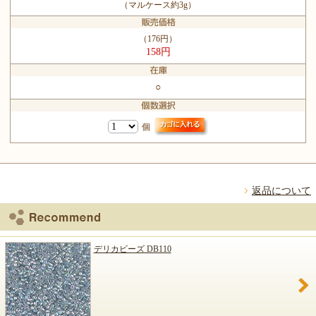
（マルケース約3g）
（176円）
158円
○
個
返品について
デリカビーズ DB110