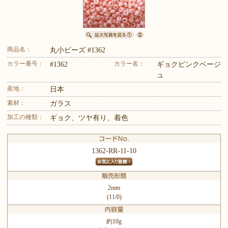
商品名：
丸小ビーズ #1362
カラー番号：
カラー名：
#1362
ギョクピンクベージ
ュ
産地：
日本
素材：
ガラス
加工の種類：
ギョク、ツヤ有り、着色
1362-RR-11-10
2mm
(11/0)
約10g