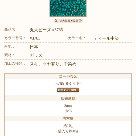
商品名：
丸大ビーズ #3765
カラー番号：
カラー名：
#3765
ティール中染
産地：
日本
素材：
ガラス
加工の種類：
スキ、ツヤ有り、中染め
3765-RR-8-10
3mm
(8/0)
約10g
（袋入り約10g）