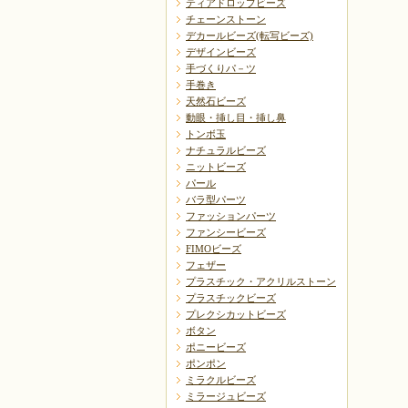
ティアドロップビーズ
チェーンストーン
デカールビーズ(転写ビーズ)
デザインビーズ
手づくりパ－ツ
手巻き
天然石ビーズ
動眼・挿し目・挿し鼻
トンボ玉
ナチュラルビーズ
ニットビーズ
パール
バラ型パーツ
ファッションパーツ
ファンシービーズ
FIMOビーズ
フェザー
プラスチック・アクリルストーン
プラスチックビーズ
プレクシカットビーズ
ボタン
ポニービーズ
ポンポン
ミラクルビーズ
ミラージュビーズ