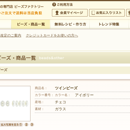
・アクセサリーの専門店
 改定のご案内
クレジットカードをお使いの方へ
ご利用方法
 5,000円以上のご注文で送料は当店が負担いたします
の専門店 ビーズファクトリー 5,000円以上のご注文で送料は当店が負担いたします
会員マイページ
お気に入りリスト
大
ビーズ・商品一覧
無料レシピ・作り方
トレンド特集
ビーズ
商品名：
ツインビーズ
カラー番号：
カラー名：
アイボリー
産地：
チェコ
素材：
ガラス