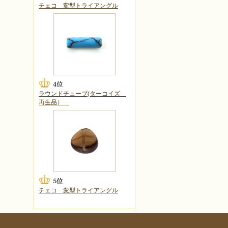
チェコ 変型トライアングル
ラウンドチューブ(ターコイズ
再生品）
チェコ 変型トライアングル