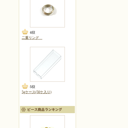
二重リング
5gケース(50ケ入り)