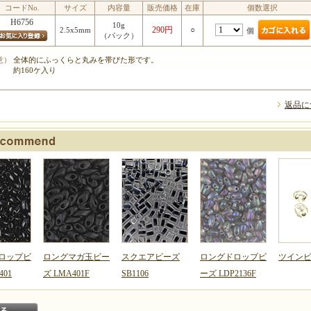
コードNo.
サイズ
内容量
販売価格
在庫
個数選択
H6756
10g
290円
○
2.5x5mm
個
（パック）
意）
全体的にふっくらと丸みを帯びた形です。
約160ケ入り
返品に
ロップビ
ロングマガ玉ビー
スクエアビーズ
ロングドロップビ
ツイン
401
ズ LMA401F
SB1106
ーズ LDP2136F