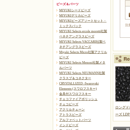
ビーズ＆パーツ
MIYUKIシードビーズ
MIYUKIデリカビーズ
MIYUKIビーズアソートセット・
注
ミックスパック
MIYUKI Selects ercole moretti社製
ベネチアングラスビーズ
MIYUKI Selects VACCARI社製ベ
ネチアングラスビーズ
Miyuki Selects Micro社製アクリル
ビーズ
MIYUKI Selects Menoni社製メタ
ルパーツ
MIYUKI Selects NEUMANN社製
クラスプ＆コネクター
CRYSTALLIZED -Swarovski
Elements (スワロフスキー)
金具付スワロフスキー
チェコファイアポリッシュ
チェコビーズ
ロングド
アクリルチェーン
ーズ LDP
アトラスビーズ
アルファベットパーツ
インドビーズ