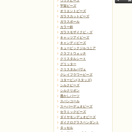
ウッドビーズ
宇宙ビーズ
オリエントビーズ
ガラスカットビーズ
ガラスボール
カラー鈴
ガラスモザイクビ－ズ
キャッツアイビーズ
戻る
キャンディビーズ
キュービックジルコニア
クラフトウォッチ
クリスタルシート
グリッター
クリスタルパヴェ
クレイフラワービーズ
コターピン(スタッズ)
シルクビーズ
シルクリボン
透かしパーツ
スパンコール
スーパーデュオビーズ
セラミックビーズ
ダイヤモンデュオビーズ
ダイクログラスペンダント
タッセル