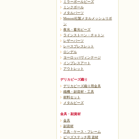
ミラーボールビーズ
ミンクボール
メタルパーツ
Menoni社製メタルメッシュリボ
ン
夜光・蓄光ビーズ
ラインストーン・チャトン
レザーパーツ
レースブレスレット
ロンデル
ヨーロッパヴィンテージ
インプレスアート
アウトレット
デリカビーズ織り
デリカビーズ織り用金具
織機・副資材・工具
材料セット
メタルビーズ
金具・副資材
金具
副資材
工具・ケース・フレーム
ビーズステッチ用 資材