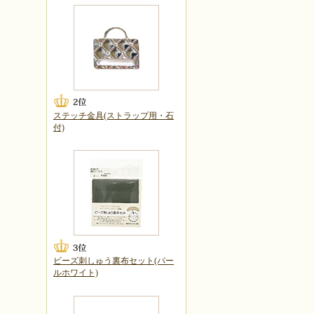
ステッチ金具(ストラップ用・石
付)
ビーズ刺しゅう裏布セット(パー
ルホワイト)