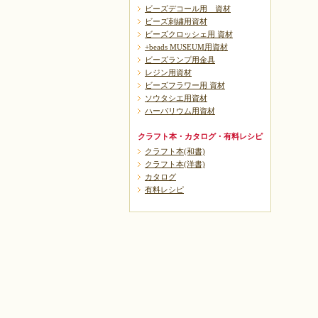
ビーズデコール用 資材
ビーズ刺繍用資材
ビーズクロッシェ用 資材
+beads MUSEUM用資材
ビーズランプ用金具
レジン用資材
ビーズフラワー用 資材
ソウタシエ用資材
ハーバリウム用資材
クラフト本・カタログ・有料レシピ
クラフト本(和書)
クラフト本(洋書)
カタログ
有料レシピ