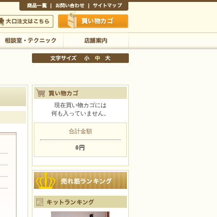
商品一覧
お問い合わせ
サイトマップ
買い物かご
口注文はこちら
相談室・テクニック
店舗案内
現在買い物カゴには
何も入っていません。
文字サイズの変更
小
中
大
合計金額
0円