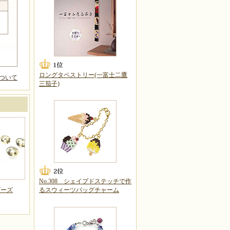
ロングタペストリー(一富士二鷹
ついて
三茄子)
No.308 シェイプドステッチで作
ビーズ
るスウィーツバッグチャーム