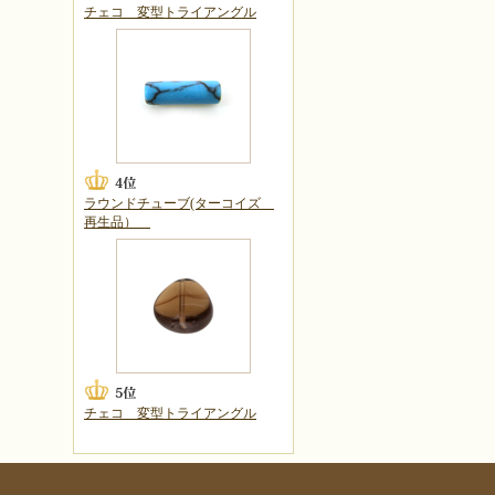
チェコ 変型トライアングル
ラウンドチューブ(ターコイズ
再生品）
チェコ 変型トライアングル