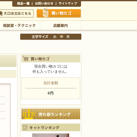
商品一覧
お問い合わせ
サイトマップ
買い物かご
口注文はこちら
相談室・テクニック
店舗案内
現在買い物カゴには
何も入っていません。
文字サイズの変更
小
中
大
合計金額
0円