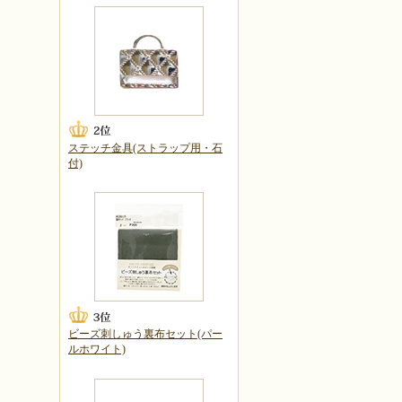
ステッチ金具(ストラップ用・石
付)
ビーズ刺しゅう裏布セット(パー
ルホワイト)