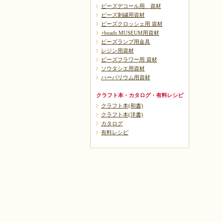
ビーズデコール用 資材
ビーズ刺繍用資材
ビーズクロッシェ用 資材
+beads MUSEUM用資材
ビーズランプ用金具
レジン用資材
ビーズフラワー用 資材
ソウタシエ用資材
ハーバリウム用資材
クラフト本・カタログ・有料レシピ
クラフト本(和書)
クラフト本(洋書)
カタログ
有料レシピ