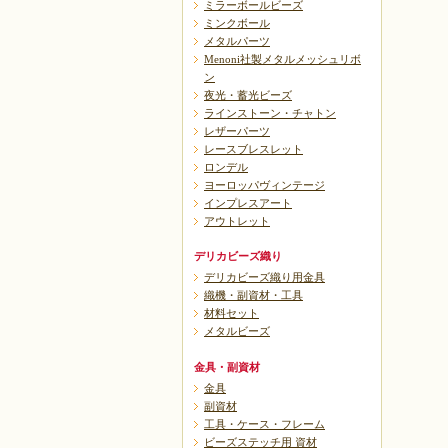
ミラーボールビーズ
ミンクボール
メタルパーツ
Menoni社製メタルメッシュリボ
ン
夜光・蓄光ビーズ
ラインストーン・チャトン
レザーパーツ
レースブレスレット
ロンデル
ヨーロッパヴィンテージ
インプレスアート
アウトレット
デリカビーズ織り
デリカビーズ織り用金具
織機・副資材・工具
材料セット
メタルビーズ
金具・副資材
金具
副資材
工具・ケース・フレーム
ビーズステッチ用 資材