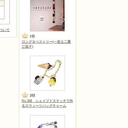
ついて
ロングタペストリー(一富士二鷹
三茄子)
No.308 シェイプドステッチで作
るスウィーツバッグチャーム