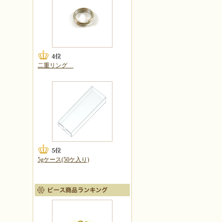
二重リング
5gケース(50ケ入り)