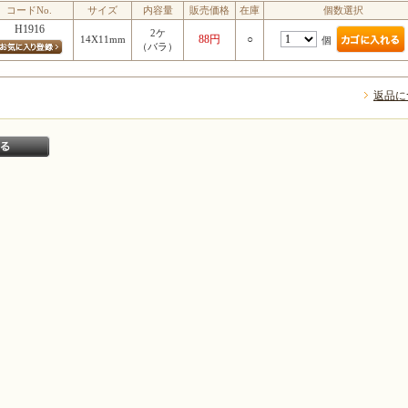
コードNo.
サイズ
内容量
販売価格
在庫
個数選択
H1916
2ケ
88円
○
14X11mm
個
（バラ）
返品に