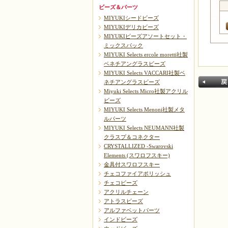
ビーズ＆パーツ
MIYUKIシードビーズ
MIYUKIデリカビーズ
MIYUKIビーズアソートセット・
ミックスパック
MIYUKI Selects ercole moretti社製
ベネチアングラスビーズ
MIYUKI Selects VACCARI社製ベ
ネチアングラスビーズ
Miyuki Selects Micro社製アクリル
ビーズ
MIYUKI Selects Menoni社製メタ
ルパーツ
MIYUKI Selects NEUMANN社製
クラスプ＆コネクター
CRYSTALLIZED -Swarovski
戻る
Elements (スワロフスキー)
金具付スワロフスキー
チェコファイアポリッシュ
チェコビーズ
アクリルチェーン
アトラスビーズ
アルファベットパーツ
インドビーズ