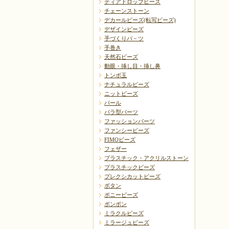
ティアドロップビーズ
チェーンストーン
デカールビーズ(転写ビーズ)
デザインビーズ
手づくりパ－ツ
手巻き
天然石ビーズ
動眼・挿し目・挿し鼻
トンボ玉
ナチュラルビーズ
ニットビーズ
パール
バラ型パーツ
ファッションパーツ
ファンシービーズ
FIMOビーズ
フェザー
プラスチック・アクリルストーン
プラスチックビーズ
プレクシカットビーズ
ボタン
ポニービーズ
ポンポン
ミラクルビーズ
ミラージュビーズ