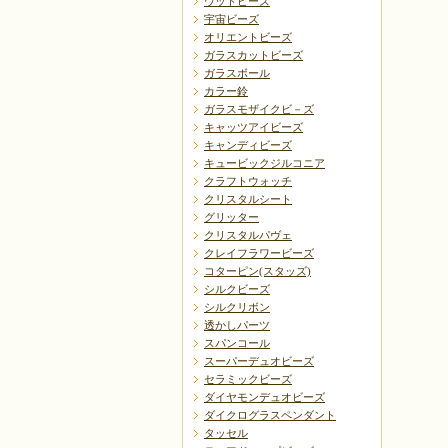
ウッドビーズ
宇宙ビーズ
オリエントビーズ
ガラスカットビーズ
ガラスボール
カラー鈴
ガラスモザイクビ－ズ
キャッツアイビーズ
キャンディビーズ
キュービックジルコニア
クラフトウォッチ
クリスタルシート
グリッター
クリスタルパヴェ
クレイフラワービーズ
コターピン(スタッズ)
シルクビーズ
シルクリボン
透かしパーツ
スパンコール
スーパーデュオビーズ
セラミックビーズ
ダイヤモンデュオビーズ
ダイクログラスペンダント
タッセル