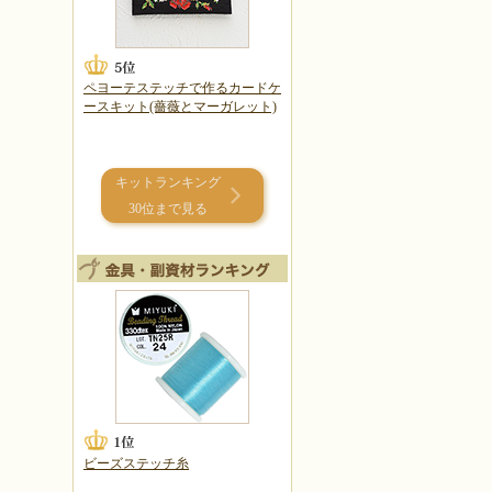
ペヨーテステッチで作るカードケ
ースキット(薔薇とマーガレット)
キットランキング
30位まで見る
ビーズステッチ糸