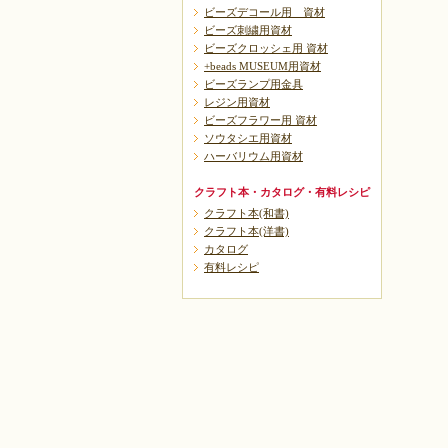
ビーズデコール用 資材
ビーズ刺繍用資材
ビーズクロッシェ用 資材
+beads MUSEUM用資材
ビーズランプ用金具
レジン用資材
ビーズフラワー用 資材
ソウタシエ用資材
ハーバリウム用資材
クラフト本・カタログ・有料レシピ
クラフト本(和書)
クラフト本(洋書)
カタログ
有料レシピ