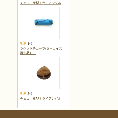
チェコ 変型トライアングル
ラウンドチューブ(ターコイズ
再生品）
チェコ 変型トライアングル