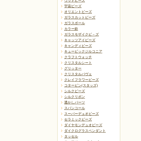
ウッドビーズ
宇宙ビーズ
オリエントビーズ
ガラスカットビーズ
ガラスボール
カラー鈴
ガラスモザイクビ－ズ
キャッツアイビーズ
キャンディビーズ
キュービックジルコニア
クラフトウォッチ
クリスタルシート
グリッター
クリスタルパヴェ
クレイフラワービーズ
コターピン(スタッズ)
シルクビーズ
シルクリボン
透かしパーツ
スパンコール
スーパーデュオビーズ
セラミックビーズ
ダイヤモンデュオビーズ
ダイクログラスペンダント
タッセル