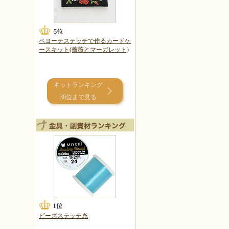
ペヨーテステッチで作るカードケ
ースキット(薔薇とマーガレット)
キットランキング
30位まで見る
ビーズステッチ糸