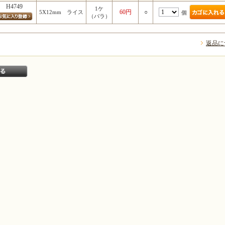
H4749
1ケ
60円
○
5X12mm ライス
個
（バラ）
返品に