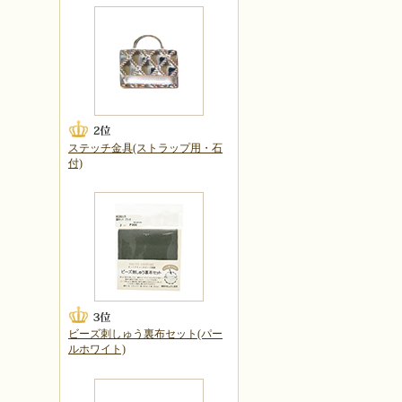
ステッチ金具(ストラップ用・石
付)
ビーズ刺しゅう裏布セット(パー
ルホワイト)