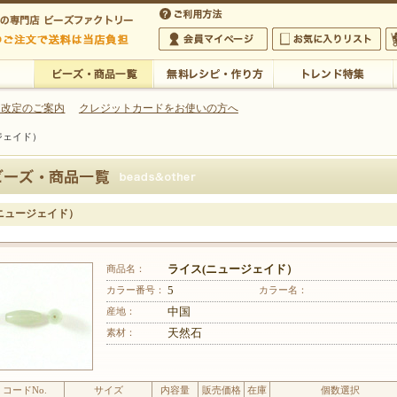
・アクセサリーの専門店
 改定のご案内
クレジットカードをお使いの方へ
ジェイド）
ご利用方法
 5,000円以上のご注文で送料は当店が負担いたします
の専門店 ビーズファクトリー 5,000円以上のご注文で送料は当店が負担いたします
会員マイページ
お気に入りリスト
大
ビーズ・商品一覧
無料レシピ・作り方
トレンド特集
ニュージェイド）
商品名：
ライス(ニュージェイド）
カラー番号：
5
カラー名：
産地：
中国
素材：
天然石
コードNo.
サイズ
内容量
販売価格
在庫
個数選択