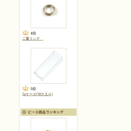
二重リング
5gケース(50ケ入り)