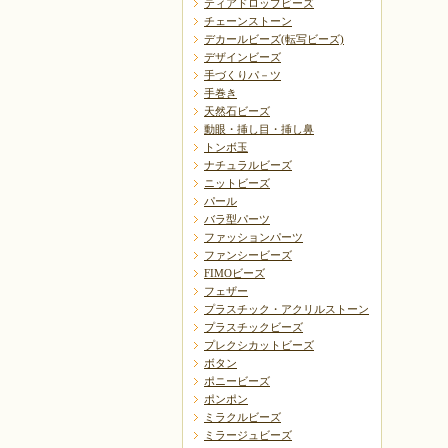
ティアドロップビーズ
チェーンストーン
デカールビーズ(転写ビーズ)
デザインビーズ
手づくりパ－ツ
手巻き
天然石ビーズ
動眼・挿し目・挿し鼻
トンボ玉
ナチュラルビーズ
ニットビーズ
パール
バラ型パーツ
ファッションパーツ
ファンシービーズ
FIMOビーズ
フェザー
プラスチック・アクリルストーン
プラスチックビーズ
プレクシカットビーズ
ボタン
ポニービーズ
ポンポン
ミラクルビーズ
ミラージュビーズ