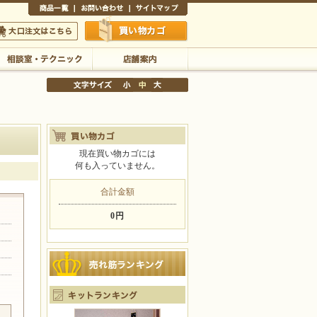
商品一覧
お問い合わせ
サイトマップ
買い物かご
口注文はこちら
相談室・テクニック
店舗案内
現在買い物カゴには
何も入っていません。
文字サイズの変更
小
中
大
合計金額
0円