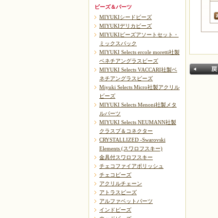
ビーズ＆パーツ
MIYUKIシードビーズ
MIYUKIデリカビーズ
MIYUKIビーズアソートセット・
ミックスパック
MIYUKI Selects ercole moretti社製
ベネチアングラスビーズ
MIYUKI Selects VACCARI社製ベ
ネチアングラスビーズ
Miyuki Selects Micro社製アクリル
ビーズ
MIYUKI Selects Menoni社製メタ
ルパーツ
MIYUKI Selects NEUMANN社製
クラスプ＆コネクター
戻る
CRYSTALLIZED -Swarovski
Elements (スワロフスキー)
金具付スワロフスキー
チェコファイアポリッシュ
チェコビーズ
アクリルチェーン
アトラスビーズ
アルファベットパーツ
インドビーズ