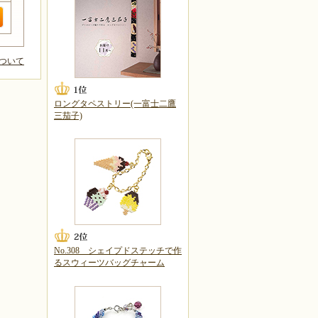
ついて
ロングタペストリー(一富士二鷹
三茄子)
No.308 シェイプドステッチで作
るスウィーツバッグチャーム