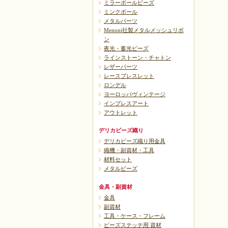
ミラーボールビーズ
ミンクボール
メタルパーツ
Menoni社製メタルメッシュリボ
ン
夜光・蓄光ビーズ
ラインストーン・チャトン
レザーパーツ
レースブレスレット
ロンデル
ヨーロッパヴィンテージ
インプレスアート
アウトレット
デリカビーズ織り
デリカビーズ織り用金具
織機・副資材・工具
材料セット
メタルビーズ
金具・副資材
金具
副資材
工具・ケース・フレーム
ビーズステッチ用 資材