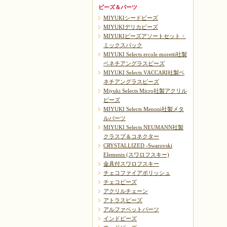
ビーズ＆パーツ
MIYUKIシードビーズ
MIYUKIデリカビーズ
MIYUKIビーズアソートセット・
ミックスパック
MIYUKI Selects ercole moretti社製
ベネチアングラスビーズ
MIYUKI Selects VACCARI社製ベ
ネチアングラスビーズ
Miyuki Selects Micro社製アクリル
ビーズ
MIYUKI Selects Menoni社製メタ
ルパーツ
MIYUKI Selects NEUMANN社製
クラスプ＆コネクター
CRYSTALLIZED -Swarovski
Elements (スワロフスキー)
金具付スワロフスキー
チェコファイアポリッシュ
チェコビーズ
アクリルチェーン
アトラスビーズ
アルファベットパーツ
インドビーズ