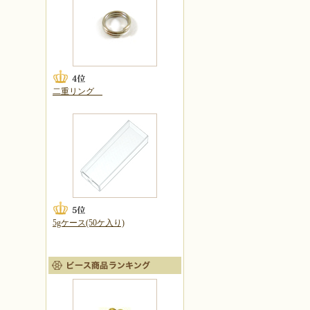
二重リング
5gケース(50ケ入り)