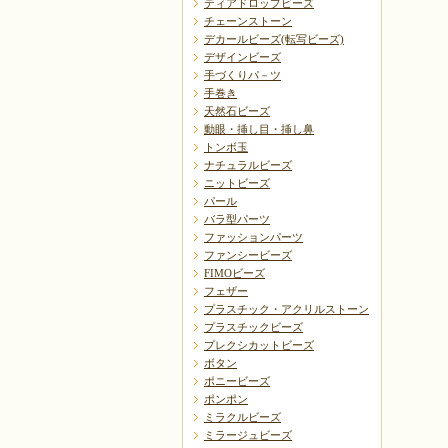
ティアドロップビーズ
チェーンストーン
デカールビーズ(転写ビーズ)
デザインビーズ
手づくりパ－ツ
手巻き
天然石ビーズ
動眼・挿し目・挿し鼻
トンボ玉
ナチュラルビーズ
ニットビーズ
パール
バラ型パーツ
ファッションパーツ
ファンシービーズ
FIMOビーズ
フェザー
プラスチック・アクリルストーン
プラスチックビーズ
プレクシカットビーズ
ボタン
ポニービーズ
ポンポン
ミラクルビーズ
ミラージュビーズ