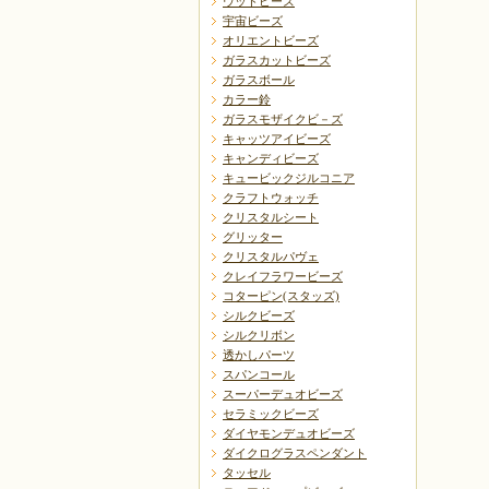
ウッドビーズ
宇宙ビーズ
オリエントビーズ
ガラスカットビーズ
ガラスボール
カラー鈴
ガラスモザイクビ－ズ
キャッツアイビーズ
キャンディビーズ
キュービックジルコニア
クラフトウォッチ
クリスタルシート
グリッター
クリスタルパヴェ
クレイフラワービーズ
コターピン(スタッズ)
シルクビーズ
シルクリボン
透かしパーツ
スパンコール
スーパーデュオビーズ
セラミックビーズ
ダイヤモンデュオビーズ
ダイクログラスペンダント
タッセル