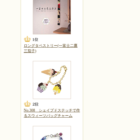
ロングタペストリー(一富士二鷹
三茄子)
No.308 シェイプドステッチで作
るスウィーツバッグチャーム