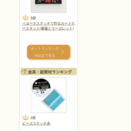
ペヨーテステッチで作るカードケ
ースキット(薔薇とマーガレット)
キットランキング
30位まで見る
ビーズステッチ糸