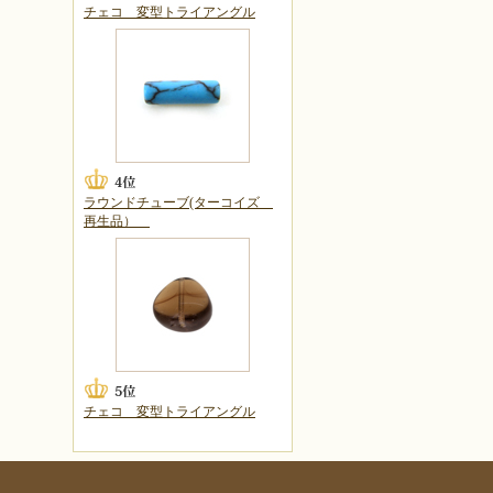
チェコ 変型トライアングル
ラウンドチューブ(ターコイズ
再生品）
チェコ 変型トライアングル