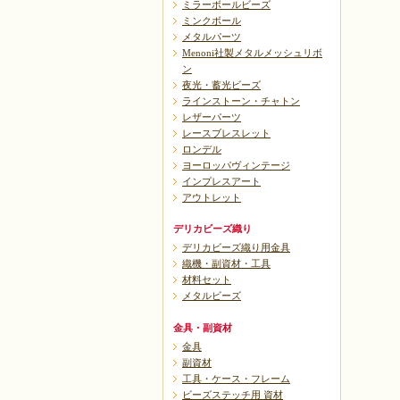
ミラーボールビーズ
ミンクボール
メタルパーツ
Menoni社製メタルメッシュリボ
ン
夜光・蓄光ビーズ
ラインストーン・チャトン
レザーパーツ
レースブレスレット
ロンデル
ヨーロッパヴィンテージ
インプレスアート
アウトレット
デリカビーズ織り
デリカビーズ織り用金具
織機・副資材・工具
材料セット
メタルビーズ
金具・副資材
金具
副資材
工具・ケース・フレーム
ビーズステッチ用 資材