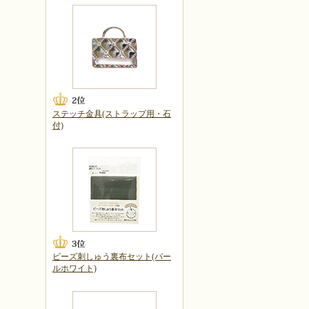
ステッチ金具(ストラップ用・石
付)
ビーズ刺しゅう裏布セット(パー
ルホワイト)