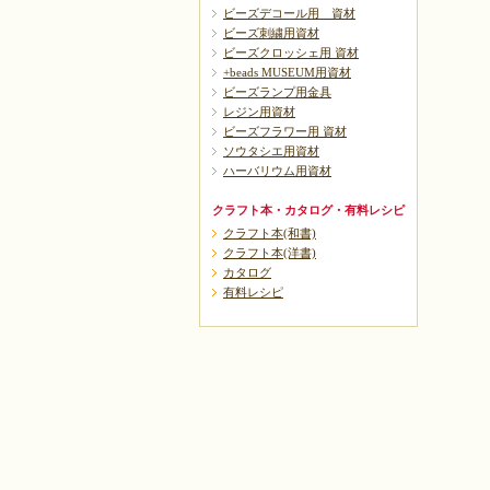
ビーズデコール用 資材
ビーズ刺繍用資材
ビーズクロッシェ用 資材
+beads MUSEUM用資材
ビーズランプ用金具
レジン用資材
ビーズフラワー用 資材
ソウタシエ用資材
ハーバリウム用資材
クラフト本・カタログ・有料レシピ
クラフト本(和書)
クラフト本(洋書)
カタログ
有料レシピ