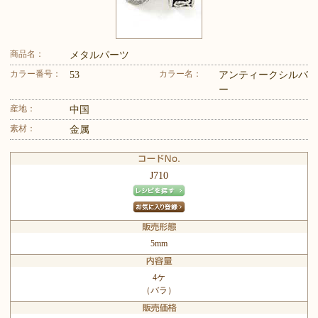
商品名：
メタルパーツ
カラー番号：
カラー名：
53
アンティークシルバ
ー
産地：
中国
素材：
金属
J710
5mm
4ケ
（バラ）