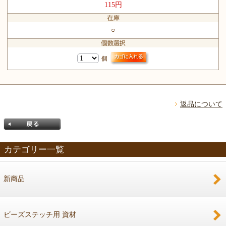
115円
○
個
返品について
カテゴリー一覧
新商品
戻る
ビーズステッチ用 資材